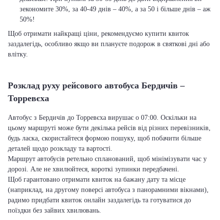
зекономите 30%, за 40-49 днів – 40%, а за 50 і більше днів – аж
50%!
Щоб отримати найкращі ціни, рекомендуємо купити квиток
заздалегідь, особливо якщо ви плануєте подорож в святкові дні або
влітку.
Розклад руху рейсового автобуса Бердичів –
Торревєха
Автобус з Бердичів до Торревєха вирушає о 07:00. Оскільки на
цьому маршруті може бути декілька рейсів від різних перевізників,
будь ласка, скористайтеся формою пошуку, щоб побачити більше
деталей щодо розкладу та вартості.
Маршрут автобусів ретельно спланований, щоб мінімізувати час у
дорозі. Але не хвилюйтеся, короткі зупинки передбачені.
Щоб гарантовано отримати квиток на бажану дату та місце
(наприклад, на другому поверсі автобуса з панорамними вікнами),
радимо придбати квиток онлайн заздалегідь та готуватися до
поїздки без зайвих хвилювань.