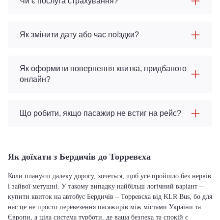
Чи є послуга страхування?
Як змінити дату або час поїздки?
Як оформити повернення квитка, придбаного
онлайн?
Що робити, якщо пасажир не встиг на рейс?
Як доїхати з Бердичів до Торревєха
Коли плануєш далеку дорогу, хочеться, щоб усе пройшло без нервів
і зайвої метушні. У такому випадку найбільш логічний варіант –
купити квиток на автобус Бердичів – Торревєха від KLR Bus, бо для
нас це не просто перевезення пасажирів між містами України та
Європи, а ціла система турботи, де ваша безпека та спокій є