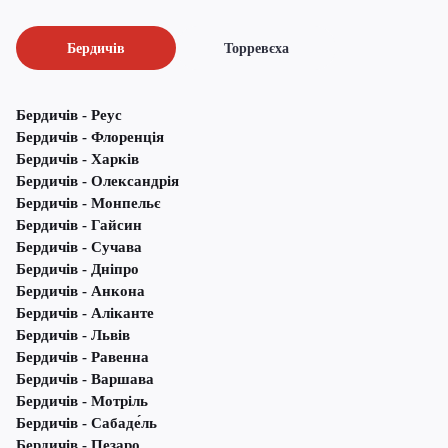
Бердичів
Торревєха
Бердичів - Реус
Бердичів - Флоренція
Бердичів - Харків
Бердичів - Олександрія
Бердичів - Монпельє
Бердичів - Гайсин
Бердичів - Сучава
Бердичів - Дніпро
Бердичів - Анкона
Бердичів - Аліканте
Бердичів - Львів
Бердичів - Равенна
Бердичів - Варшава
Бердичів - Мотріль
Бердичів - Сабаде́ль
Бердичів - Пезаро