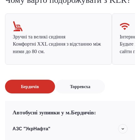
Зручні та великі сидіння
Інтернет в
Комфортні XXL сидіння з відстанню між
Будьте на
ними до 80 см.
сайти про
Бердичів
Торревєха
Автобусні зупинки у м.Бердичів:
АЗС "УкрНафта"