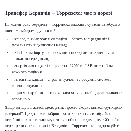
Трансфер Бердичів – Торревєха: час в дорозі
На кожен рейс Бердичів – Торревєха виходять сучасні автобуси з
повним набором зручностей:
- крісла, в яких хочеться сидіти – багато місця для ніг і
можливість відкинутися назад;
- Starlink на борту – стабільний і швидкий інтернет, який не
зникає посеред поля;
- енергія для гаджетів – розетки 220V та USB-порти біля
кожного сидіння;
- гігієна та клімат – справні туалети та розумна система
кондиціонування;
- приємні дрібниці – гаряча кава чи чай, щоб дорога здавалася
коротшою.
Якщо ви ще вагаєтесь щодо дати, просто скористайтеся функцією
резервації. Це дозволяє забронювати квитки на автобус без
негайної оплати та зафіксувати за собою вигідну ціну. Обирайте
перевірених перевізників Бердичів – Торревєха та подорожуйте з