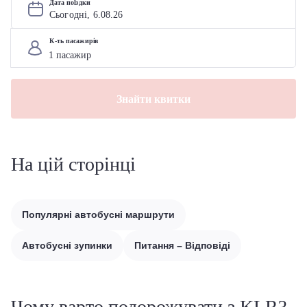
Дата поїздки
Сьогодні, 
6
.
08
.
26
К-ть пасажирів
Знайти квитки
На цій сторінці
Популярні автобусні маршрути
Автобусні зупинки
Питання – Відповіді
Чому варто подорожувати з KLR?