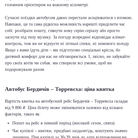
головним орієнтиром на кожному кілометрі.
Сучасні поїздки автобусом давно перестали асоціюватися з втомою.
Навпаки, це та сама рідкісна можливість нарешті приділити час
собі: розібрати пошту, глянути нову серію серіалу або просто
заснути під тиху музику. За погоду всередині відповідає клімат-
контроль, тож ви не відчуєте ні літньої спеки, ні зимового холоду.
Якщо з вами їдуть діти – ми підготуємо спеціальні крісла, бо
дитячий комфорт для нас не обговорюється. І, звісно, не забувайте
про своїх котів чи собак: ми створили всі умови, щоб ви
подорожували разом.
Автобус Бердичів – Торревєха: ціна квитка
Вартість квитка на автобусний рейс Бердичів – Торревєха складає
від 9 806 ₴. Ціна білету може змінюватися залежно від кількох
факторів, таких як:
Попит на рейс в певний період (високий сезон, свята).
Час купівлі – квитки, придбані заздалегідь, коштують значно
дешевше. При купівлі за 30-39 днів до дати відправлення ви