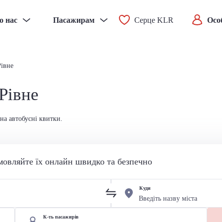
о нас
Пасажирам
Серце KLR
Осо
Рівне
Рівне
 на автобусні квитки.
мовляйте їх онлайн швидко та безпечно
Куди
К-ть пасажирів