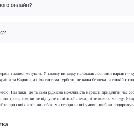
ного онлайн?
йс?
ервів і зайвої метушні. У такому випадку найбільш логічний варіант – к
країни та Європи, а ціла система турботи, де ваша безпека та спокій є г
мою. Навпаки, це та сама рідкісна можливість нарешті приділити час соб
т-контроль, тож ви не відчуєте ні літньої спеки, ні зимового холоду. Якщ
вайте про своїх котів чи собак: ми створили всі умови, щоб ви подорожув
тка