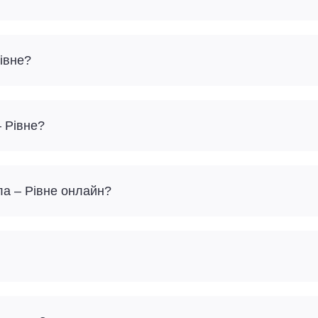
івне?
– Рівне?
ла – Рівне онлайн?