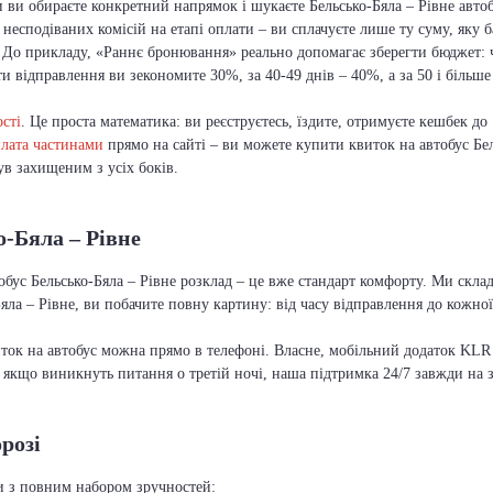
 ви обираєте конкретний напрямок і шукаєте Бельсько-Бяла – Рівне автоб
несподіваних комісій на етапі оплати – ви сплачуєте лише ту суму, яку 
 До прикладу, «Раннє бронювання» реально допомагає зберегти бюджет:
ти відправлення ви зекономите 30%, за 40-49 днів – 40%, а за 50 і більш
сті
. Це проста математика: ви реєструєтесь, їздите, отримуєте кешбек до
лата частинами
прямо на сайті – ви можете купити квиток на автобус Бел
в захищеним з усіх боків.
о-Бяла – Рівне
тобус Бельсько-Бяла – Рівне розклад – це вже стандарт комфорту. Ми скла
а – Рівне, ви побачите повну картину: від часу відправлення до кожно
иток на автобус можна прямо в телефоні. Власне, мобільний додаток KLR 
А якщо виникнуть питання о третій ночі, наша підтримка 24/7 завжди на 
розі
си з повним набором зручностей: