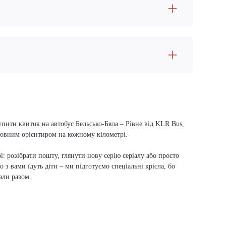
упити квиток на автобус Бельсько-Бяла – Рівне від KLR Bus,
оловним орієнтиром на кожному кілометрі.
і: розібрати пошту, глянути нову серію серіалу або просто
о з вами їдуть діти – ми підготуємо спеціальні крісла, бо
али разом.