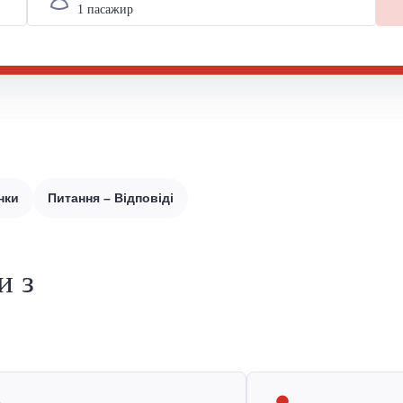
нки
Питання – Відповіді
и з