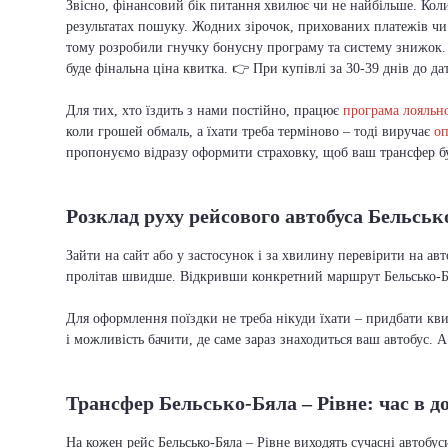
Звісно, фінансовий бік питання хвилює чи не найбільше. Коли
результатах пошуку. Жодних зірочок, прихованих платежів чи 
тому розробили гнучку бонусну програму та систему знижок.
буде фінальна ціна квитка. 👉 При купівлі за 30-39 днів до да
Для тих, хто їздить з нами постійно, працює
програма лояльно
коли грошей обмаль, а їхати треба терміново – тоді виручає
оп
пропонуємо відразу оформити страховку, щоб ваш трансфер бу
Розклад руху рейсового автобуса Бельськ
Зайти на сайт або у застосунок і за хвилину перевірити на ав
пролітав швидше. Відкривши конкретний маршрут Бельсько-Бял
Для оформлення поїздки не треба нікуди їхати – придбати кв
і можливість бачити, де саме зараз знаходиться ваш автобус. 
Трансфер Бельсько-Бяла – Рівне: час в до
На кожен рейс Бельсько-Бяла – Рівне виходять сучасні автобу