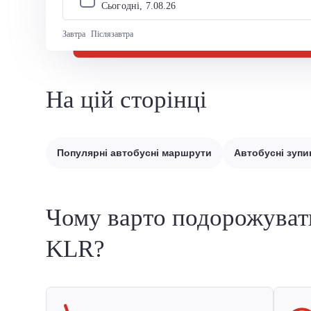
Сьогодні, 
7
.
08
.
26
Завтра
Післязавтра
На цій сторінці
Популярні автобусні маршрути
Автобусні зупи
Чому варто подорожуват
KLR?