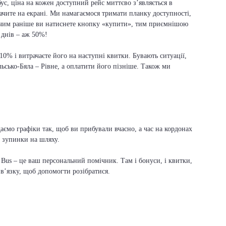
ус, ціна на кожен доступний рейс миттєво з’являється в
бачите на екрані. Ми намагаємося тримати планку доступності,
 чим раніше ви натиснете кнопку «купити», тим приємнішою
е днів – аж 50%!
 10% і витрачаєте його на наступні квитки. Бувають ситуації,
ьсько-Бяла – Рівне, а оплатити його пізніше. Також ми
даємо графіки так, щоб ви прибували вчасно, а час на кордонах
ї зупинки на шляху.
Bus – це ваш персональний помічник. Там і бонуси, і квитки,
зв’язку, щоб допомогти розібратися.