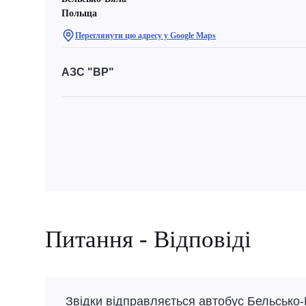
Польща
Переглянути цю адресу у Google Maps
АЗС "BP"
Питання - Відповіді
Звідки відправляється автобус Бельсько-