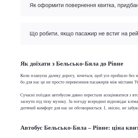
Як оформити повернення квитка, придба
Що робити, якщо пасажир не встиг на ре
Як доїхати з Бельсько-Бяла до Рівне
Коли плануєш далеку дорогу, хочеться, щоб усе пройшло без н
бо для нас це не просто перевезення пасажирів між містами У
Сучасні поїздки автобусом давно перестали асоціюватися з вто
заснути під тиху музику. За погоду всередині відповідає кліма
дитячий комфорт для нас не обговорюється. І, звісно, не забу
Автобус Бельсько-Бяла – Рівне: ціна кви