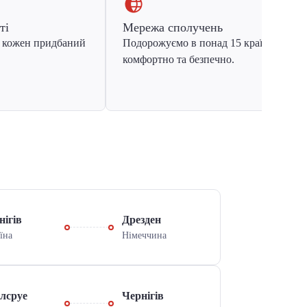
ті
Мережа сполучень
 кожен придбаний
Подорожуємо в понад 15 країн Європ
комфортно та безпечно.
нігів
Дрезден
їна
Німеччина
лсруе
Чернігів