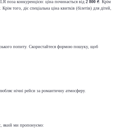
 KLR поза конкуренцією: ціна починається від
2 800 ₴
. Крім
рім того, діє спеціальна ціна квитків (білетів) для дітей,
 низького попиту. Скористайтеся формою пошуку, щоб
любляє нічні рейси за романтичну атмосферу.