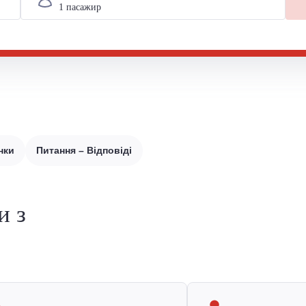
нки
Питання – Відповіді
и з