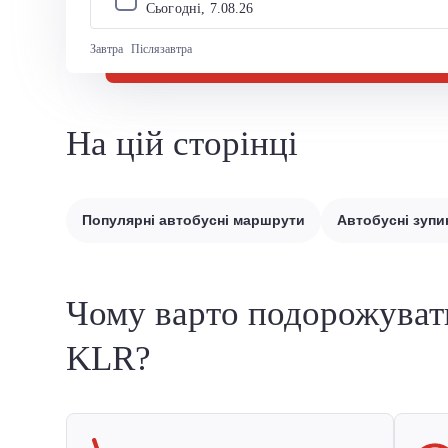
Сьогодні, 
7
.
08
.
26
Завтра
Післязавтра
На цій сторінці
Популярні автобусні маршрути
Автобусні зупи
Чому варто подорожуват
KLR?