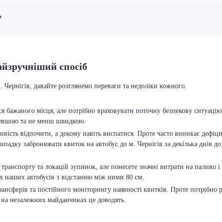
?
найзручніший спосіб
 Чернігів, давайте розглянемо переваги та недоліки кожного.
ся бажаного місця, але потрібно враховувати поточну безпекову ситуацію
ешевшою та не менш швидкою.
ість відпочити, а декому навіть виспатися. Проте часто виникає дефіцит
падку забронювати квиток на автобус до м. Чернігів за декілька днів до
 транспорту та локацій зупинок, але понесете значні витрати на паливо і 
х наших автобусів з відстанню між ними 80 см.
трансферів та постійного моніторингу наявності квитків. Проте потрібно 
в на незалежних майданчиках це доводять.