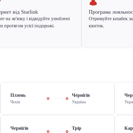
ернет від Starlink
Програма лояльнос
те на зв'язку і відвідуйте улюблені
Отримуйте кешбек за
и протягом усієї подорожі.
квиток.
Плзень
Чернігів
Чер
Чехiя
Україна
Укра
Чернігів
Трір
Кар