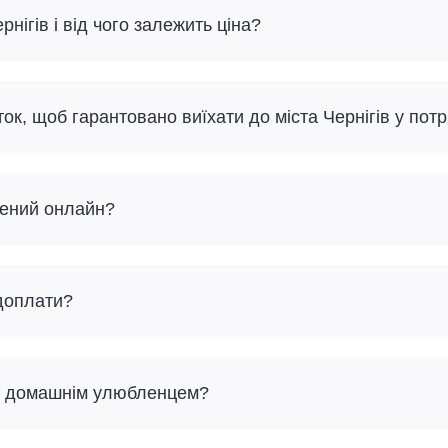
рнігів і від чого залежить ціна?
к, щоб гарантовано виїхати до міста Чернігів у потр
лений онлайн?
 доплати?
 з домашнім улюбленцем?