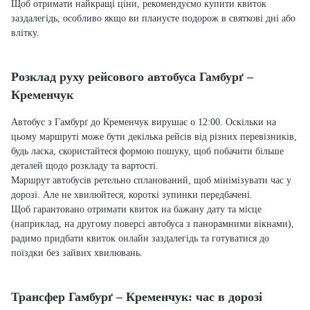
Щоб отримати найкращі ціни, рекомендуємо купити квиток
заздалегідь, особливо якщо ви плануєте подорож в святкові дні або
влітку.
Розклад руху рейсового автобуса Гамбурґ –
Кременчук
Автобус з Гамбурґ до Кременчук вирушає о 12:00. Оскільки на
цьому маршруті може бути декілька рейсів від різних перевізників,
будь ласка, скористайтеся формою пошуку, щоб побачити більше
деталей щодо розкладу та вартості.
Маршрут автобусів ретельно спланований, щоб мінімізувати час у
дорозі. Але не хвилюйтеся, короткі зупинки передбачені.
Щоб гарантовано отримати квиток на бажану дату та місце
(наприклад, на другому поверсі автобуса з панорамними вікнами),
радимо придбати квиток онлайн заздалегідь та готуватися до
поїздки без зайвих хвилювань.
Трансфер Гамбурґ – Кременчук: час в дорозі