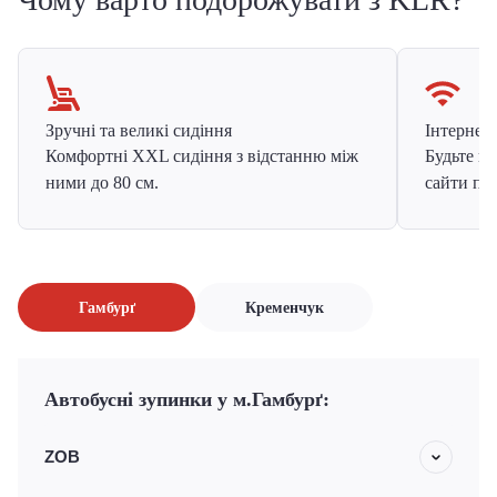
Зручні та великі сидіння
Інтернет в
Комфортні XXL сидіння з відстанню між
Будьте на
ними до 80 см.
сайти про
Гамбурґ
Кременчук
Автобусні зупинки у м.Гамбурґ:
ZOB