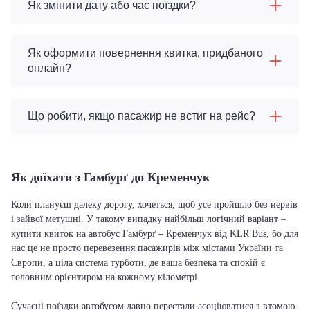
Як змінити дату або час поїздки?
Як оформити повернення квитка, придбаного
онлайн?
Що робити, якщо пасажир не встиг на рейс?
Як доїхати з Гамбурґ до Кременчук
Коли плануєш далеку дорогу, хочеться, щоб усе пройшло без нервів
і зайвої метушні. У такому випадку найбільш логічний варіант –
купити квиток на автобус Гамбурґ – Кременчук від KLR Bus, бо для
нас це не просто перевезення пасажирів між містами України та
Європи, а ціла система турботи, де ваша безпека та спокій є
головним орієнтиром на кожному кілометрі.
Сучасні поїздки автобусом давно перестали асоціюватися з втомою.