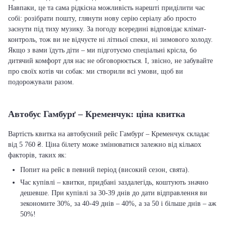
Навпаки, це та сама рідкісна можливість нарешті приділити час
собі: розібрати пошту, глянути нову серію серіалу або просто
заснути під тиху музику. За погоду всередині відповідає клімат-
контроль, тож ви не відчуєте ні літньої спеки, ні зимового холоду.
Якщо з вами їдуть діти – ми підготуємо спеціальні крісла, бо
дитячий комфорт для нас не обговорюється. І, звісно, не забувайте
про своїх котів чи собак: ми створили всі умови, щоб ви
подорожували разом.
Автобус Гамбурґ – Кременчук: ціна квитка
Вартість квитка на автобусний рейс Гамбурґ – Кременчук складає
від 5 760 ₴. Ціна білету може змінюватися залежно від кількох
факторів, таких як:
Попит на рейс в певний період (високий сезон, свята).
Час купівлі – квитки, придбані заздалегідь, коштують значно
дешевше. При купівлі за 30-39 днів до дати відправлення ви
зекономите 30%, за 40-49 днів – 40%, а за 50 і більше днів – аж
50%!