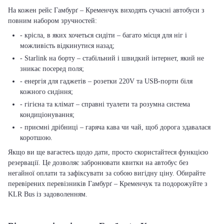
На кожен рейс Гамбурґ – Кременчук виходять сучасні автобуси з
повним набором зручностей:
- крісла, в яких хочеться сидіти – багато місця для ніг і
можливість відкинутися назад;
- Starlink на борту – стабільний і швидкий інтернет, який не
зникає посеред поля;
- енергія для гаджетів – розетки 220V та USB-порти біля
кожного сидіння;
- гігієна та клімат – справні туалети та розумна система
кондиціонування;
- приємні дрібниці – гаряча кава чи чай, щоб дорога здавалася
коротшою.
Якщо ви ще вагаєтесь щодо дати, просто скористайтеся функцією
резервації. Це дозволяє забронювати квитки на автобус без
негайної оплати та зафіксувати за собою вигідну ціну. Обирайте
перевірених перевізників Гамбурґ – Кременчук та подорожуйте з
KLR Bus із задоволенням.