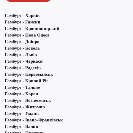
Гамбурґ - Харків
Гамбурґ - Гайсин
Гамбурґ - Кропивницький
Гамбурґ - Нова Одеса
Гамбурґ - Дніпро
Гамбурґ - Ковель
Гамбурґ - Львів
Гамбурґ - Черкаси
Гамбурґ - Радехів
Гамбурґ - Первомайськ
Гамбурґ - Кривий Ріг
Гамбурґ - Тальне
Гамбурґ - Хорол
Гамбурґ - Вознесенськ
Гамбурґ - Житомир
Гамбурґ - Умань
Гамбурґ - Івано-Франківськ
Гамбурґ - Валки