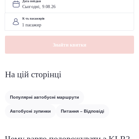
Дата поїздки
Сьогодні, 
9
.
08
.
26
К-ть пасажирів
Знайти квитки
На цій сторінці
Популярні автобусні маршрути
Автобусні зупинки
Питання – Відповіді
Чому варто подорожувати з KLR?