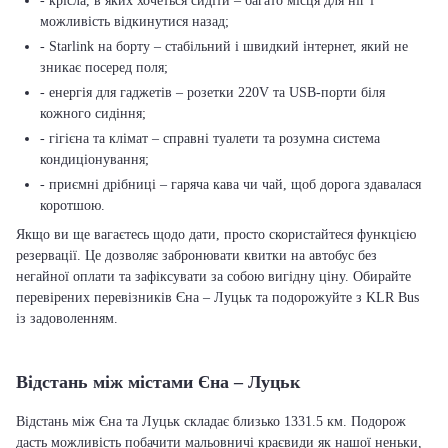
- крісла, в яких хочеться сидіти – багато місця для ніг і
можливість відкинутися назад;
- Starlink на борту – стабільний і швидкий інтернет, який не
зникає посеред поля;
- енергія для гаджетів – розетки 220V та USB-порти біля
кожного сидіння;
- гігієна та клімат – справні туалети та розумна система
кондиціонування;
- приємні дрібниці – гаряча кава чи чай, щоб дорога здавалася
коротшою.
Якщо ви ще вагаєтесь щодо дати, просто скористайтеся функцією
резервації. Це дозволяє забронювати квитки на автобус без
негайної оплати та зафіксувати за собою вигідну ціну. Обирайте
перевірених перевізників Єна – Луцьк та подорожуйте з KLR Bus
із задоволенням.
Відстань між містами Єна – Луцьк
Відстань між Єна та Луцьк складає близько 1331.5 км. Подорож
дасть можливість побачити мальовничі краєвиди як нашої неньки,