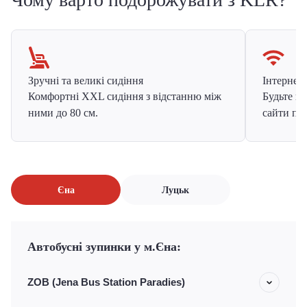
Зручні та великі сидіння
Інтернет в
Комфортні XXL сидіння з відстанню між
Будьте на
ними до 80 см.
сайти про
Єна
Луцьк
Автобусні зупинки у м.Єна:
ZOB (Jena Bus Station Paradies)