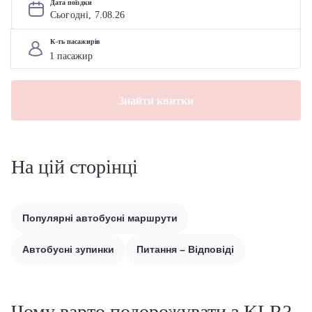
Дата поїздки
Сьогодні, 
7
.
08
.
26
К-ть пасажирів
Знайти квитки
На цій сторінці
Популярні автобусні маршрути
Автобусні зупинки
Питання – Відповіді
Чому варто подорожувати з KLR?