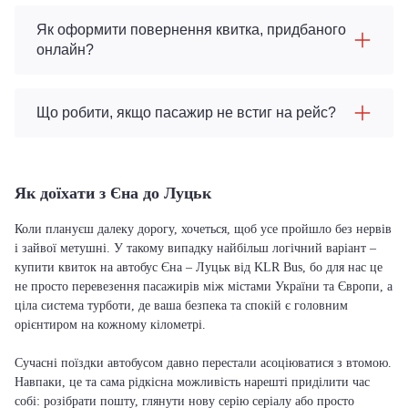
Як оформити повернення квитка, придбаного
онлайн?
Що робити, якщо пасажир не встиг на рейс?
Як доїхати з Єна до Луцьк
Коли плануєш далеку дорогу, хочеться, щоб усе пройшло без нервів
і зайвої метушні. У такому випадку найбільш логічний варіант –
купити квиток на автобус Єна – Луцьк від KLR Bus, бо для нас це
не просто перевезення пасажирів між містами України та Європи, а
ціла система турботи, де ваша безпека та спокій є головним
орієнтиром на кожному кілометрі.
Сучасні поїздки автобусом давно перестали асоціюватися з втомою.
Навпаки, це та сама рідкісна можливість нарешті приділити час
собі: розібрати пошту, глянути нову серію серіалу або просто