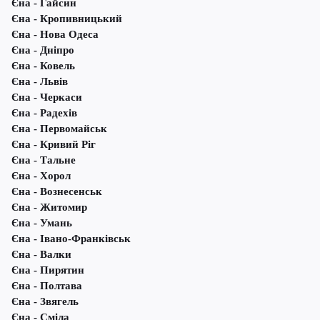
Єна - Гайсин
Єна - Кропивницький
Єна - Нова Одеса
Єна - Дніпро
Єна - Ковель
Єна - Львів
Єна - Черкаси
Єна - Радехів
Єна - Первомайськ
Єна - Кривий Ріг
Єна - Тальне
Єна - Хорол
Єна - Вознесенськ
Єна - Житомир
Єна - Умань
Єна - Івано-Франківськ
Єна - Валки
Єна - Пирятин
Єна - Полтава
Єна - Звягель
Єна - Сміла