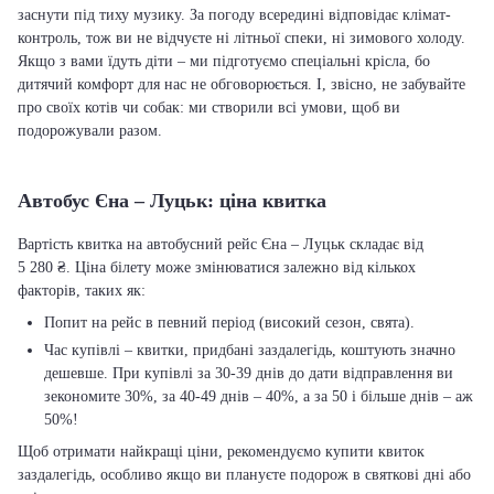
заснути під тиху музику. За погоду всередині відповідає клімат-
контроль, тож ви не відчуєте ні літньої спеки, ні зимового холоду.
Якщо з вами їдуть діти – ми підготуємо спеціальні крісла, бо
дитячий комфорт для нас не обговорюється. І, звісно, не забувайте
про своїх котів чи собак: ми створили всі умови, щоб ви
подорожували разом.
Автобус Єна – Луцьк: ціна квитка
Вартість квитка на автобусний рейс Єна – Луцьк складає від
5 280 ₴. Ціна білету може змінюватися залежно від кількох
факторів, таких як:
Попит на рейс в певний період (високий сезон, свята).
Час купівлі – квитки, придбані заздалегідь, коштують значно
дешевше. При купівлі за 30-39 днів до дати відправлення ви
зекономите 30%, за 40-49 днів – 40%, а за 50 і більше днів – аж
50%!
Щоб отримати найкращі ціни, рекомендуємо купити квиток
заздалегідь, особливо якщо ви плануєте подорож в святкові дні або