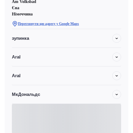
Am Volksbad
Єна
Німеччина
Переглянути цю адресу у Google Maps
зупинка
Aral
Aral
МкДональдс