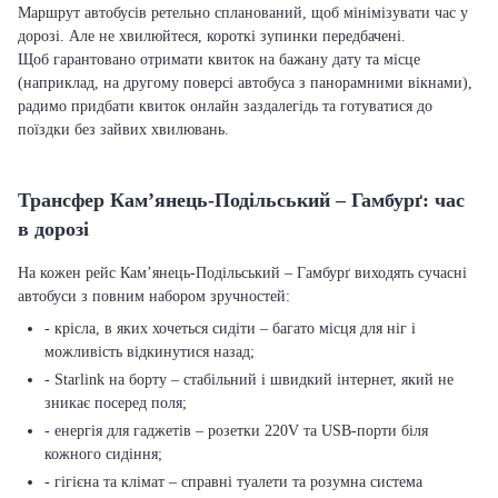
Маршрут автобусів ретельно спланований, щоб мінімізувати час у
дорозі. Але не хвилюйтеся, короткі зупинки передбачені.
Щоб гарантовано отримати квиток на бажану дату та місце
(наприклад, на другому поверсі автобуса з панорамними вікнами),
радимо придбати квиток онлайн заздалегідь та готуватися до
поїздки без зайвих хвилювань.
Трансфер Кам’янець-Подільський – Гамбурґ: час
в дорозі
На кожен рейс Кам’янець-Подільський – Гамбурґ виходять сучасні
автобуси з повним набором зручностей:
- крісла, в яких хочеться сидіти – багато місця для ніг і
можливість відкинутися назад;
- Starlink на борту – стабільний і швидкий інтернет, який не
зникає посеред поля;
- енергія для гаджетів – розетки 220V та USB-порти біля
кожного сидіння;
- гігієна та клімат – справні туалети та розумна система