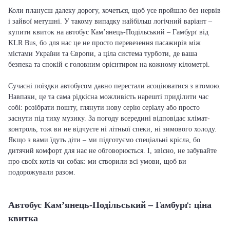
Коли плануєш далеку дорогу, хочеться, щоб усе пройшло без нервів
і зайвої метушні. У такому випадку найбільш логічний варіант –
купити квиток на автобус Кам’янець-Подільський – Гамбурґ від
KLR Bus, бо для нас це не просто перевезення пасажирів між
містами України та Європи, а ціла система турботи, де ваша
безпека та спокій є головним орієнтиром на кожному кілометрі.
Сучасні поїздки автобусом давно перестали асоціюватися з втомою.
Навпаки, це та сама рідкісна можливість нарешті приділити час
собі: розібрати пошту, глянути нову серію серіалу або просто
заснути під тиху музику. За погоду всередині відповідає клімат-
контроль, тож ви не відчуєте ні літньої спеки, ні зимового холоду.
Якщо з вами їдуть діти – ми підготуємо спеціальні крісла, бо
дитячий комфорт для нас не обговорюється. І, звісно, не забувайте
про своїх котів чи собак: ми створили всі умови, щоб ви
подорожували разом.
Автобус Кам’янець-Подільський – Гамбурґ: ціна
квитка