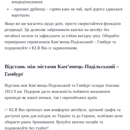
кондиціонування;
- приємні дрібниці – гаряча кава чи чай, щоб дорога здавалася
коротшою.
Якщо ви ще вагаєтесь щодо дати, просто скористайтеся функцією
резервації. Це дозволяє забронювати квитки на автобус без
негайної оплати та зафіксувати за собою вигідну ціну. Обирайте
перевірених перевізників Кам’янець-Подільський – Гамбурґ та
подорожуйте з KLR Bus із задоволенням.
Відстань між містами Кам’янець-Подільський –
Гамбурґ
Відстань між Кам’янець-Подільський та Гамбурґ складає близько
1813.9 км. Подорож дасть можливість побачити мальовничі
краєвиди як нашої неньки, так і європейських країн.
✅ KLR Bus пропонує вам комфортні автобуси, зручний графік та
доступні ціни для поїздок по Україні та до Європи, особливо коли
обираєте раннє бронювання. Купуйте квитки онлайн та
подорожуйте без турбот!