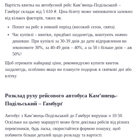
Вартість квитка на автобусний рейс Кам’янець-Подільський –
Гамбурґ складає від 5 610 ₴. Ціна білету може змінюватися залежно
від кількох факторів, таких як:
Попит на рейс в певний період (високий сезон, свята).
Час купівлі – квитки, придбані заздалегідь, коштують значно
дешевше. При купівлі за 30-39 днів до дати відправлення ви
зекономите 30%, за 40-49 днів – 40%, а за 50 і більше днів – аж
50%!
Щоб отримати найкращі ціни, рекомендуємо купити квиток
заздалегідь, особливо якщо ви плануєте подорож в святкові дні або
влітку.
Розклад руху рейсового автобуса Кам’янець-
Подільський – Гамбурґ
Автобус з Кам’янець-Подільський до Гамбурґ вирушає о 10:50.
Оскільки на цьому маршруті може бути декілька рейсів від різних
перевізників, будь ласка, скористайтеся формою пошуку, щоб
побачити більше деталей щодо розкладу та вартості.