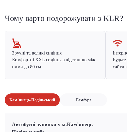
Чому варто подорожувати з KLR?
Зручні та великі сидіння
Інтернет в
Комфортні XXL сидіння з відстанню між
Будьте на
ними до 80 см.
сайти про
Кам’янець-Подільський
Гамбурґ
Автобусні зупинки у м.Кам’янець-