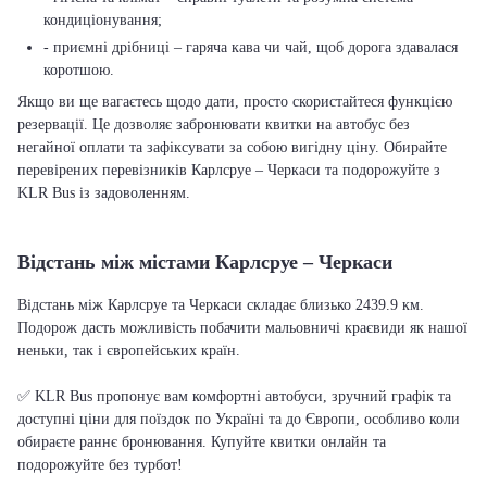
кондиціонування;
- приємні дрібниці – гаряча кава чи чай, щоб дорога здавалася
коротшою.
Якщо ви ще вагаєтесь щодо дати, просто скористайтеся функцією
резервації. Це дозволяє забронювати квитки на автобус без
негайної оплати та зафіксувати за собою вигідну ціну. Обирайте
перевірених перевізників Карлсруе – Черкаси та подорожуйте з
KLR Bus із задоволенням.
Відстань між містами Карлсруе – Черкаси
Відстань між Карлсруе та Черкаси складає близько 2439.9 км.
Подорож дасть можливість побачити мальовничі краєвиди як нашої
неньки, так і європейських країн.
✅ KLR Bus пропонує вам комфортні автобуси, зручний графік та
доступні ціни для поїздок по Україні та до Європи, особливо коли
обираєте раннє бронювання. Купуйте квитки онлайн та
подорожуйте без турбот!