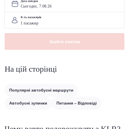
Дата поїздки
Сьогодні, 
7
.
08
.
26
К-ть пасажирів
Знайти квитки
На цій сторінці
Популярні автобусні маршрути
Автобусні зупинки
Питання – Відповіді
Чому варто подорожувати з KLR?