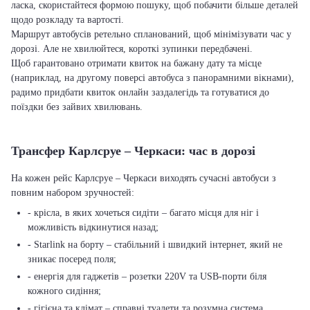
ласка, скористайтеся формою пошуку, щоб побачити більше деталей
щодо розкладу та вартості.
Маршрут автобусів ретельно спланований, щоб мінімізувати час у
дорозі. Але не хвилюйтеся, короткі зупинки передбачені.
Щоб гарантовано отримати квиток на бажану дату та місце
(наприклад, на другому поверсі автобуса з панорамними вікнами),
радимо придбати квиток онлайн заздалегідь та готуватися до
поїздки без зайвих хвилювань.
Трансфер Карлсруе – Черкаси: час в дорозі
На кожен рейс Карлсруе – Черкаси виходять сучасні автобуси з
повним набором зручностей:
- крісла, в яких хочеться сидіти – багато місця для ніг і
можливість відкинутися назад;
- Starlink на борту – стабільний і швидкий інтернет, який не
зникає посеред поля;
- енергія для гаджетів – розетки 220V та USB-порти біля
кожного сидіння;
- гігієна та клімат – справні туалети та розумна система