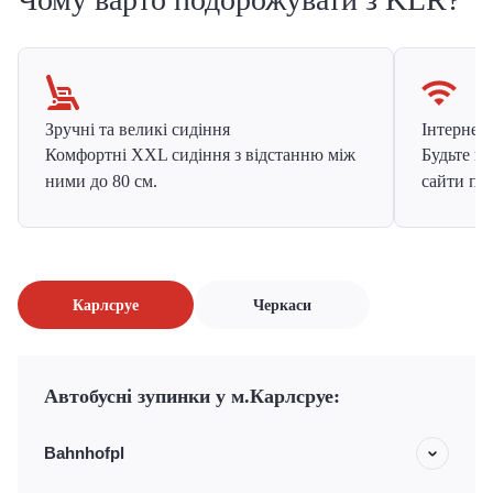
Зручні та великі сидіння
Інтернет в
Комфортні XXL сидіння з відстанню між
Будьте на
ними до 80 см.
сайти про
Карлсруе
Черкаси
Автобусні зупинки у м.Карлсруе:
Bahnhofpl