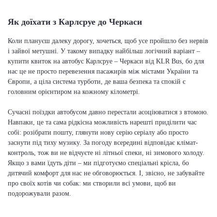
Як доїхати з Карлсруе до Черкаси
Коли плануєш далеку дорогу, хочеться, щоб усе пройшло без нервів
і зайвої метушні. У такому випадку найбільш логічний варіант –
купити квиток на автобус Карлсруе – Черкаси від KLR Bus, бо для
нас це не просто перевезення пасажирів між містами України та
Європи, а ціла система турботи, де ваша безпека та спокій є
головним орієнтиром на кожному кілометрі.
Сучасні поїздки автобусом давно перестали асоціюватися з втомою.
Навпаки, це та сама рідкісна можливість нарешті приділити час
собі: розібрати пошту, глянути нову серію серіалу або просто
заснути під тиху музику. За погоду всередині відповідає клімат-
контроль, тож ви не відчуєте ні літньої спеки, ні зимового холоду.
Якщо з вами їдуть діти – ми підготуємо спеціальні крісла, бо
дитячий комфорт для нас не обговорюється. І, звісно, не забувайте
про своїх котів чи собак: ми створили всі умови, щоб ви
подорожували разом.