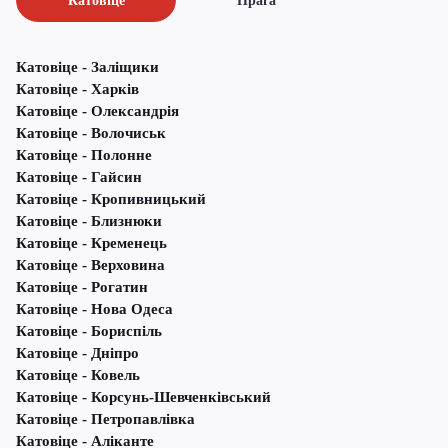
Катовіце
Прага
Катовіце - Заліщики
Катовіце - Харків
Катовіце - Олександрія
Катовіце - Волочиськ
Катовіце - Полонне
Катовіце - Гайсин
Катовіце - Кропивницький
Катовіце - Близнюки
Катовіце - Кременець
Катовіце - Верховина
Катовіце - Рогатин
Катовіце - Нова Одеса
Катовіце - Бориспіль
Катовіце - Дніпро
Катовіце - Ковель
Катовіце - Корсунь-Шевченківський
Катовіце - Петропавлівка
Катовіце - Аліканте