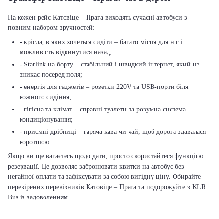
На кожен рейс Катовіце – Прага виходять сучасні автобуси з
повним набором зручностей:
- крісла, в яких хочеться сидіти – багато місця для ніг і
можливість відкинутися назад;
- Starlink на борту – стабільний і швидкий інтернет, який не
зникає посеред поля;
- енергія для гаджетів – розетки 220V та USB-порти біля
кожного сидіння;
- гігієна та клімат – справні туалети та розумна система
кондиціонування;
- приємні дрібниці – гаряча кава чи чай, щоб дорога здавалася
коротшою.
Якщо ви ще вагаєтесь щодо дати, просто скористайтеся функцією
резервації. Це дозволяє забронювати квитки на автобус без
негайної оплати та зафіксувати за собою вигідну ціну. Обирайте
перевірених перевізників Катовіце – Прага та подорожуйте з KLR
Bus із задоволенням.