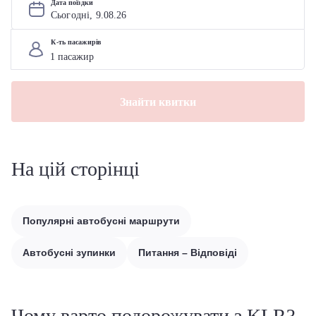
Дата поїздки
Сьогодні, 
9
.
08
.
26
К-ть пасажирів
Знайти квитки
На цій сторінці
Популярні автобусні маршрути
Автобусні зупинки
Питання – Відповіді
Чому варто подорожувати з KLR?