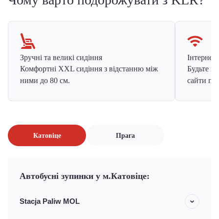
Зручні та великі сидіння
Інтернет в
Комфортні XXL сидіння з відстанню між
Будьте на
ними до 80 см.
сайти про
Катовіце
Прага
Автобусні зупинки у м.Катовіце:
Stacja Paliw MOL