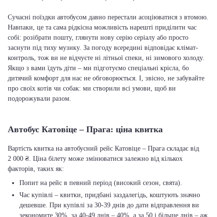
Сучасні поїздки автобусом давно перестали асоціюватися з втомою.
Навпаки, це та сама рідкісна можливість нарешті приділити час
собі: розібрати пошту, глянути нову серію серіалу або просто
заснути під тиху музику. За погоду всередині відповідає клімат-
контроль, тож ви не відчуєте ні літньої спеки, ні зимового холоду.
Якщо з вами їдуть діти – ми підготуємо спеціальні крісла, бо
дитячий комфорт для нас не обговорюється. І, звісно, не забувайте
про своїх котів чи собак: ми створили всі умови, щоб ви
подорожували разом.
Автобус Катовіце – Прага: ціна квитка
Вартість квитка на автобусний рейс Катовіце – Прага складає від
2 000 ₴. Ціна білету може змінюватися залежно від кількох
факторів, таких як:
Попит на рейс в певний період (високий сезон, свята).
Час купівлі – квитки, придбані заздалегідь, коштують значно
дешевше. При купівлі за 30-39 днів до дати відправлення ви
зекономите 30%, за 40-49 днів – 40%, а за 50 і більше днів – аж