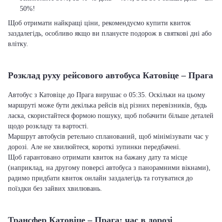
50%!
Щоб отримати найкращі ціни, рекомендуємо купити квиток
заздалегідь, особливо якщо ви плануєте подорож в святкові дні або
влітку.
Розклад руху рейсового автобуса Катовіце – Прага
Автобус з Катовіце до Прага вирушає о 05:35. Оскільки на цьому
маршруті може бути декілька рейсів від різних перевізників, будь
ласка, скористайтеся формою пошуку, щоб побачити більше деталей
щодо розкладу та вартості.
Маршрут автобусів ретельно спланований, щоб мінімізувати час у
дорозі. Але не хвилюйтеся, короткі зупинки передбачені.
Щоб гарантовано отримати квиток на бажану дату та місце
(наприклад, на другому поверсі автобуса з панорамними вікнами),
радимо придбати квиток онлайн заздалегідь та готуватися до
поїздки без зайвих хвилювань.
Трансфер Катовіце – Прага: час в дорозі