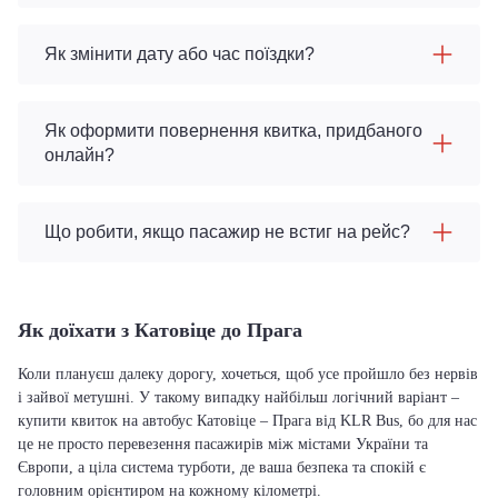
Як змінити дату або час поїздки?
Як оформити повернення квитка, придбаного
онлайн?
Що робити, якщо пасажир не встиг на рейс?
Як доїхати з Катовіце до Прага
Коли плануєш далеку дорогу, хочеться, щоб усе пройшло без нервів
і зайвої метушні. У такому випадку найбільш логічний варіант –
купити квиток на автобус Катовіце – Прага від KLR Bus, бо для нас
це не просто перевезення пасажирів між містами України та
Європи, а ціла система турботи, де ваша безпека та спокій є
головним орієнтиром на кожному кілометрі.