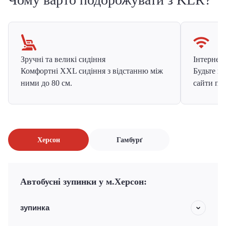
Зручні та великі сидіння
Інтернет в
Комфортні XXL сидіння з відстанню між
Будьте на
ними до 80 см.
сайти про
Херсон
Гамбурґ
Автобусні зупинки у м.Херсон:
зупинка