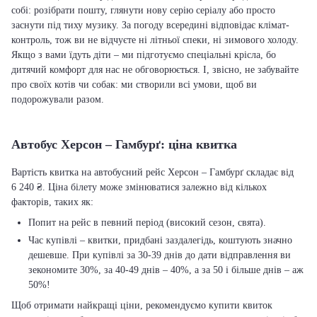
собі: розібрати пошту, глянути нову серію серіалу або просто
заснути під тиху музику. За погоду всередині відповідає клімат-
контроль, тож ви не відчуєте ні літньої спеки, ні зимового холоду.
Якщо з вами їдуть діти – ми підготуємо спеціальні крісла, бо
дитячий комфорт для нас не обговорюється. І, звісно, не забувайте
про своїх котів чи собак: ми створили всі умови, щоб ви
подорожували разом.
Автобус Херсон – Гамбурґ: ціна квитка
Вартість квитка на автобусний рейс Херсон – Гамбурґ складає від
6 240 ₴. Ціна білету може змінюватися залежно від кількох
факторів, таких як:
Попит на рейс в певний період (високий сезон, свята).
Час купівлі – квитки, придбані заздалегідь, коштують значно
дешевше. При купівлі за 30-39 днів до дати відправлення ви
зекономите 30%, за 40-49 днів – 40%, а за 50 і більше днів – аж
50%!
Щоб отримати найкращі ціни, рекомендуємо купити квиток