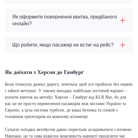
Як оформити повернення квитка, придбаного
онлайн?
Що робити, якщо пасажир не встиг на рейс?
Як доїхати з Херсон до Гамбурґ
Коли плануєш далеку дорогу, хочеться, щоб усе пройшло без нервів
і зайвої метушні. У такому випадку найбільш логічний варіант –
купити квиток на автобус Херсон – Гамбурґ від KLR Bus, бо для
нас це не просто перевезення пасажирів між містами України та
Європи, а ціла система турботи, де ваша безпека та спокій є
головним орієнтиром на кожному кілометрі.
Сучасні поїздки автобусом давно перестали асоціюватися з втомою.
Навпаки, це та сама рідкісна можливість нарешті приділити час