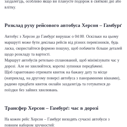
заздалегідь, особливо якщо ви плануєте подорож в святкові дні або
влітку.
Розклад руху рейсового автобуса Херсон – Гамбурґ
Автобус з Херсон до Гамбурґ вирушає о 04:00. Оскільки на цьому
маршруті може бути декілька рейсів від різних перевізників, будь
ласка, скористайтеся формою пошуку, щоб побачити більше деталей
щодо розкладу та вартості.
Маршрут автобусів ретельно спланований, щоб мінімізувати час у
дорозі. Але не хвилюйтеся, короткі зупинки передбачені.
Щоб гарантовано отримати квиток на бажану дату та місце
(наприклад, на другому поверсі автобуса з панорамними вікнами),
радимо придбати квиток онлайн заздалегідь та готуватися до
поїздки без зайвих хвилювань.
Трансфер Херсон – Гамбурґ: час в дорозі
На кожен рейс Херсон – Гамбурґ виходять сучасні автобуси з
повним набором зручностей: