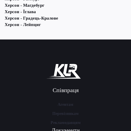
Херсон - Магдебург
Херсон - Їглава
Херсон - Градець-Кралове
Херсон - Лейпциг
Співпраця
Агентам
Перевізникам
Рекламодавцям
Документи