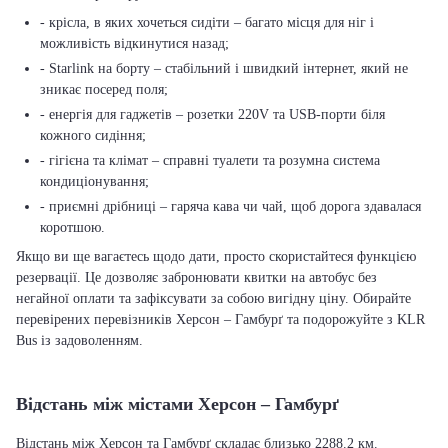
- крісла, в яких хочеться сидіти – багато місця для ніг і
можливість відкинутися назад;
- Starlink на борту – стабільний і швидкий інтернет, який не
зникає посеред поля;
- енергія для гаджетів – розетки 220V та USB-порти біля
кожного сидіння;
- гігієна та клімат – справні туалети та розумна система
кондиціонування;
- приємні дрібниці – гаряча кава чи чай, щоб дорога здавалася
коротшою.
Якщо ви ще вагаєтесь щодо дати, просто скористайтеся функцією
резервації. Це дозволяє забронювати квитки на автобус без
негайної оплати та зафіксувати за собою вигідну ціну. Обирайте
перевірених перевізників Херсон – Гамбурґ та подорожуйте з KLR
Bus із задоволенням.
Відстань між містами Херсон – Гамбурґ
Відстань між Херсон та Гамбурґ складає близько 2288.2 км.