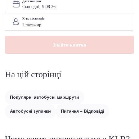
Дата поїздки
Сьогодні, 
9
.
08
.
26
К-ть пасажирів
Знайти квитки
На цій сторінці
Популярні автобусні маршрути
Автобусні зупинки
Питання – Відповіді
Чому варто подорожувати з KLR?