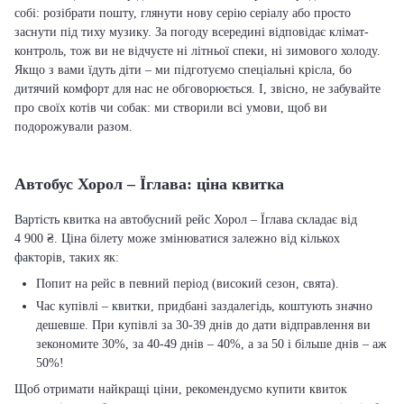
собі: розібрати пошту, глянути нову серію серіалу або просто
заснути під тиху музику. За погоду всередині відповідає клімат-
контроль, тож ви не відчуєте ні літньої спеки, ні зимового холоду.
Якщо з вами їдуть діти – ми підготуємо спеціальні крісла, бо
дитячий комфорт для нас не обговорюється. І, звісно, не забувайте
про своїх котів чи собак: ми створили всі умови, щоб ви
подорожували разом.
Автобус Хорол – Їглава: ціна квитка
Вартість квитка на автобусний рейс Хорол – Їглава складає від
4 900 ₴. Ціна білету може змінюватися залежно від кількох
факторів, таких як:
Попит на рейс в певний період (високий сезон, свята).
Час купівлі – квитки, придбані заздалегідь, коштують значно
дешевше. При купівлі за 30-39 днів до дати відправлення ви
зекономите 30%, за 40-49 днів – 40%, а за 50 і більше днів – аж
50%!
Щоб отримати найкращі ціни, рекомендуємо купити квиток