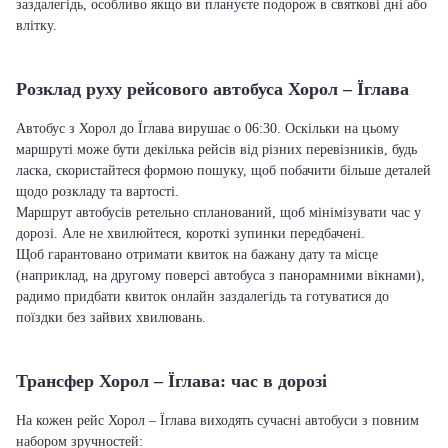
заздалегідь, особливо якщо ви плануєте подорож в святкові дні або
влітку.
Розклад руху рейсового автобуса Хорол – Їглава
Автобус з Хорол до Їглава вирушає о 06:30. Оскільки на цьому
маршруті може бути декілька рейсів від різних перевізників, будь
ласка, скористайтеся формою пошуку, щоб побачити більше деталей
щодо розкладу та вартості.
Маршрут автобусів ретельно спланований, щоб мінімізувати час у
дорозі. Але не хвилюйтеся, короткі зупинки передбачені.
Щоб гарантовано отримати квиток на бажану дату та місце
(наприклад, на другому поверсі автобуса з панорамними вікнами),
радимо придбати квиток онлайн заздалегідь та готуватися до
поїздки без зайвих хвилювань.
Трансфер Хорол – Їглава: час в дорозі
На кожен рейс Хорол – Їглава виходять сучасні автобуси з повним
набором зручностей: