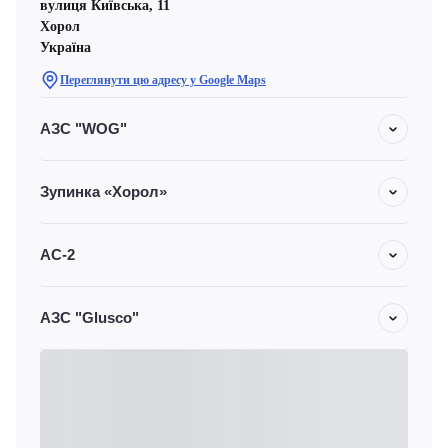
вулиця Київська, 11
Хорол
Україна
Переглянути цю адресу у Google Maps
АЗС "WOG"
Зупинка «Хорол»
АС-2
АЗС "Glusco"