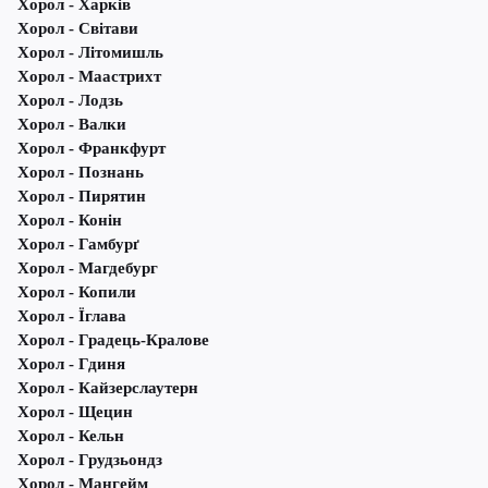
Хорол - Харків
Хорол - Світави
Хорол - Літомишль
Хорол - Маастрихт
Хорол - Лодзь
Хорол - Валки
Хорол - Франкфурт
Хорол - Познань
Хорол - Пирятин
Хорол - Конін
Хорол - Гамбурґ
Хорол - Магдебург
Хорол - Копили
Хорол - Їглава
Хорол - Градець-Кралове
Хорол - Гдиня
Хорол - Кайзерслаутерн
Хорол - Щецин
Хорол - Кельн
Хорол - Грудзьондз
Хорол - Мангейм