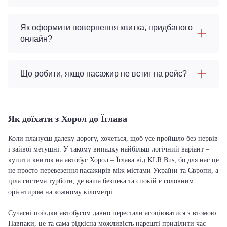
Як оформити повернення квитка, придбаного
онлайн?
Що робити, якщо пасажир не встиг на рейс?
Як доїхати з Хорол до Їглава
Коли плануєш далеку дорогу, хочеться, щоб усе пройшло без нервів
і зайвої метушні. У такому випадку найбільш логічний варіант –
купити квиток на автобус Хорол – Їглава від KLR Bus, бо для нас це
не просто перевезення пасажирів між містами України та Європи, а
ціла система турботи, де ваша безпека та спокій є головним
орієнтиром на кожному кілометрі.
Сучасні поїздки автобусом давно перестали асоціюватися з втомою.
Навпаки, це та сама рідкісна можливість нарешті приділити час