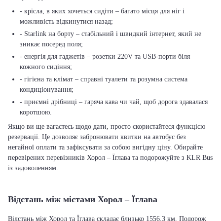
- крісла, в яких хочеться сидіти – багато місця для ніг і
можливість відкинутися назад;
- Starlink на борту – стабільний і швидкий інтернет, який не
зникає посеред поля;
- енергія для гаджетів – розетки 220V та USB-порти біля
кожного сидіння;
- гігієна та клімат – справні туалети та розумна система
кондиціонування;
- приємні дрібниці – гаряча кава чи чай, щоб дорога здавалася
коротшою.
Якщо ви ще вагаєтесь щодо дати, просто скористайтеся функцією
резервації. Це дозволяє забронювати квитки на автобус без
негайної оплати та зафіксувати за собою вигідну ціну. Обирайте
перевірених перевізників Хорол – Їглава та подорожуйте з KLR Bus
із задоволенням.
Відстань між містами Хорол – Їглава
Відстань між Хорол та Їглава складає близько 1556.3 км. Подорож