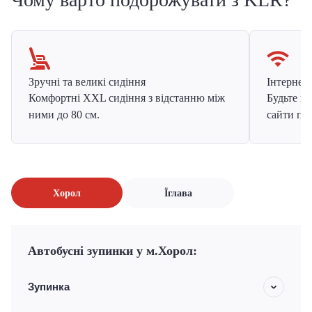
Зручні та великі сидіння
Інтернет в
Комфортні XXL сидіння з відстанню між
Будьте на
ними до 80 см.
сайти про
Хорол
Їглава
Автобусні зупинки у м.Хорол:
Зупинка