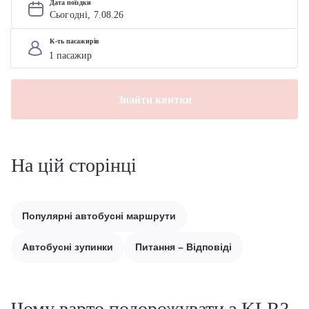
Дата поїздки
Сьогодні, 
7
.
08
.
26
К-ть пасажирів
Знайти квитки
На цій сторінці
Популярні автобусні маршрути
Автобусні зупинки
Питання – Відповіді
Чому варто подорожувати з KLR?