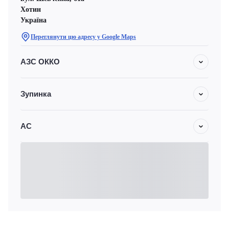
Хотин
Україна
Переглянути цю адресу у Google Maps
АЗС ОККО
Зупинка
АС