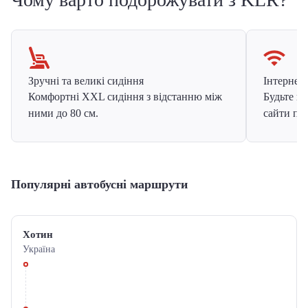
Зручні та великі сидіння
Інтернет в
Комфортні XXL сидіння з відстанню між
Будьте на
ними до 80 см.
сайти про
Популярні автобусні маршрути
Хотин
Україна