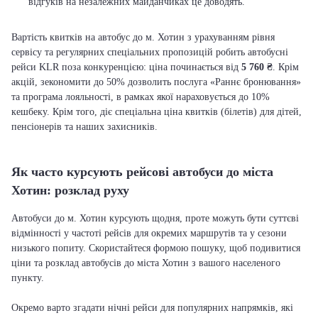
відгуків на незалежних майданчиках це доводять.
Вартість квитків на автобус до м. Хотин з урахуванням рівня
сервісу та регулярних спеціальних пропозицій робить автобусні
рейси KLR поза конкуренцією: ціна починається від
5 760 ₴
. Крім
акцій, зекономити до 50% дозволить послуга «Раннє бронювання»
та програма лояльності, в рамках якої нараховується до 10%
кешбеку. Крім того, діє спеціальна ціна квитків (білетів) для дітей,
пенсіонерів та наших захисників.
Як часто курсують рейсові автобуси до міста
Хотин: розклад руху
Автобуси до м. Хотин курсують щодня, проте можуть бути суттєві
відмінності у частоті рейсів для окремих маршрутів та у сезони
низького попиту. Скористайтеся формою пошуку, щоб подивитися
ціни та розклад автобусів до міста Хотин з вашого населеного
пункту.
Окремо варто згадати нічні рейси для популярних напрямків, які