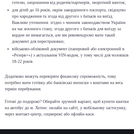
готелю, запрошення від родичів/партнерів, зворотний квиток;
для дітей до 16 років, окрім закордонного паспорта, свідоцтво
про народження та згода від другого з батьків на виїзд.
Важливе уточнення: згідно з чинним законодавством України
на час воєнного стану, згода другого з батьків для виїзду за
кордон не вимагається, але ми рекомендуємо мати такий
документ для перестраховки;
військово-обліковий документ (паперовий або електронний в
«Резерв+») з актуальним VIN-кодом, у тому числі для чоловіків
18-22 років.
Додатково можуть перевіряти фінансову спроможність, тому
потрібно мати готівку або банківські виписки з коштами на весь
термін перебування.
Готові до подорожі? Обирайте зручний варіант, щоб купити квитки
на автобус до м. Хотин: онлайн на сайті, у мобільному застосунку,
через контакт-центр, соцмережі або офлайн-каси.