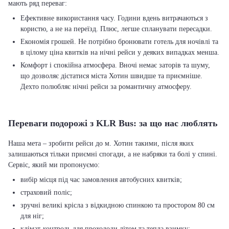
Ефективне використання часу. Години вдень витрачаються з
користю, а не на переїзд. Плюс, легше спланувати пересадки.
Економія грошей. Не потрібно бронювати готель для ночівлі та
в цілому ціна квитків на нічні рейси у деяких випадках менша.
Комфорт і спокійна атмосфера. Вночі немає заторів та шуму,
що дозволяє дістатися міста Хотин швидше та приємніше.
Дехто полюбляє нічні рейси за романтичну атмосферу.
Переваги подорожі з KLR Bus: за що нас люблять
Наша мета – зробити рейси до м. Хотин такими, після яких
залишаються тільки приємні спогади, а не набряки та болі у спині.
вибір місця під час замовлення автобусних квитків;
страховий поліс;
зручні великі крісла з відкидною спинкою та простором 80 см
для ніг;
клімат-контроль для прохолоди літом та тепла взимку;