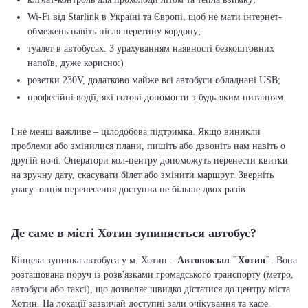
Wi-Fi від Starlink в Україні та Європі, щоб не мати інтернет-
обмежень навіть після перетину кордону;
туалет в автобусах. З урахуванням наявності безкоштовних
напоїв, дуже корисно:)
розетки 230V, додатково майже всі автобуси обладнані USB;
професійні водії, які готові допомогти з будь-яким питанням.
І не менш важливе – цілодобова підтримка. Якщо виникли
проблеми або змінилися плани, пишіть або дзвоніть нам навіть о
другій ночі. Оператори кол-центру допоможуть перенести квитки
на зручну дату, скасувати білет або змінити маршрут. Зверніть
увагу: опція перенесення доступна не більше двох разів.
Де саме в місті Хотин зупиняється автобус?
Кінцева зупинка автобуса у м. Хотин –
Автовокзал "Хотин"
. Вона
розташована поруч із розв'язками громадського транспорту (метро,
автобуси або таксі), що дозволяє швидко дістатися до центру міста
Хотин. На локації зазвичай доступні зали очікування та кафе.