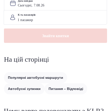
Дата поїздки
Сьогодні, 
7
.
08
.
26
К-ть пасажирів
Знайти квитки
На цій сторінці
Популярні автобусні маршрути
Автобусні зупинки
Питання – Відповіді
Чому варто подорожувати з KLR?