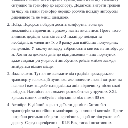
ситуацію та трансфер до аеропорту. Додаткові витрати грошей
та часу на такий трансфер нерідко роблять поїздку автобусом
дешевшою та не менш швидкою.
Поїзд. Подорож поїздом досить комфортна, вона дає
можливість відпочити, а декому навіть виспатися. Проте часто
виникає дефіцит квитків за 2-3 тижні до поїздки та
необхідність «ловити» їх о 8 ранку для найбільш популярних
напрямків. У такому випадку забронювати квиток на автобус до
м. Хотин за декілька днів до відправлення – ваш порятунок,
адже завдяки регулярності автобусних рейсів майже завжди
знайдеться вільне місце.
Власне авто. Тут ви не залежите від графіків громадського
транспорту та локацій зупинок, але понесете значні витрати на
паливо і вам знадобиться декілька днів відпочинку після такої
поїздки. Натомість ви зможете розслабитися у зручних XXL-
кріслах наших автобусів з відстанню між ними 80 см.
Автобус. Надійний варіант доїхати до міста Хотин без
трансферів та постійного моніторингу наявності квитків. Проте
потрібно ретельно обирати перевізника, щоб не зіпсувати собі
дорогу. Серед перевірених – KLR Bus, тисячі позитивних