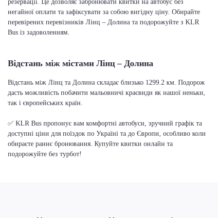
резервації. Це дозволяє забронювати квитки на автобус без
негайної оплати та зафіксувати за собою вигідну ціну. Обирайте
перевірених перевізників Лінц – Долина та подорожуйте з KLR
Bus із задоволенням.
Відстань між містами Лінц – Долина
Відстань між Лінц та Долина складає близько 1299.2 км. Подорож
дасть можливість побачити мальовничі краєвиди як нашої неньки,
так і європейських країн.
✅ KLR Bus пропонує вам комфортні автобуси, зручний графік та
доступні ціни для поїздок по Україні та до Європи, особливо коли
обираєте раннє бронювання. Купуйте квитки онлайн та
подорожуйте без турбот!