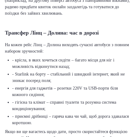
(наприклад, на другому поверсі автобуса з панорамними вікнами),
радимо придбати квиток онлайн заздалегідь та готуватися до
поїздки без зайвих хвилювань.
Трансфер Лінц – Долина: час в дорозі
На кожен рейс Лінц – Долина виходять сучасні автобуси з повним
набором зручностей:
- крісла, в яких хочеться сидіти – багато місця для ніг і
можливість відкинутися назад;
- Starlink на борту – стабільний і швидкий інтернет, який не
зникає посеред поля;
- енергія для гаджетів – розетки 220V та USB-порти біля
кожного сидіння;
- гігієна та клімат – справні туалети та розумна система
кондиціонування;
- приємні дрібниці – гаряча кава чи чай, щоб дорога здавалася
коротшою.
Якщо ви ще вагаєтесь щодо дати, просто скористайтеся функцією