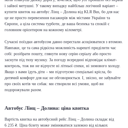
і зайвої метушні. У такому випадку найбільш логічний варіант –
купити квиток на автобус Лінц – Долина від KLR Bus, бо для нас
це не просто перевезення пасажирів між містами України та
Європи, а ціла система турботи, де ваша безпека та спокій є
головним орієнтиром на кожному кілометрі.
Сучасні поїздки автобусом давно перестали асоціюватися з втомою.
Навпаки, це та сама рідкісна можливість нарешті приділити час
собі: розібрати пошту, глянути нову серію серіалу або просто
заснути під тиху музику. За погоду всередині відповідає клімат-
контроль, тож ви не відчуєте ні літньої спеки, ні зимового холоду.
Якщо з вами їдуть діти – ми підготуємо спеціальні крісла, бо
дитячий комфорт для нас не обговорюється. І, звісно, не забувайте
про своїх котів чи собак: ми створили всі умови, щоб ви
подорожували разом.
Автобус Лінц – Долина: ціна квитка
Вартість квитка на автобусний рейс Лінц – Долина складає від
6 235 ₴. Ціна білету може змінюватися залежно від кількох