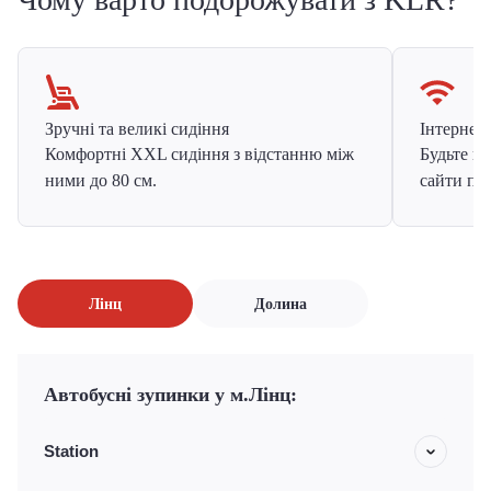
Зручні та великі сидіння
Інтернет в
Комфортні XXL сидіння з відстанню між
Будьте на
ними до 80 см.
сайти про
Лінц
Долина
Автобусні зупинки у м.Лінц:
Station