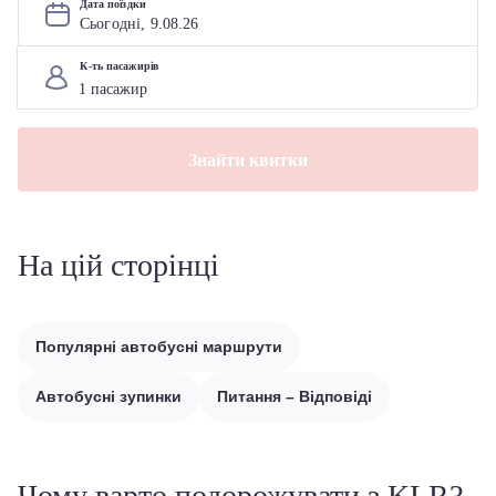
Дата поїздки
Сьогодні, 
9
.
08
.
26
К-ть пасажирів
Знайти квитки
На цій сторінці
Популярні автобусні маршрути
Автобусні зупинки
Питання – Відповіді
Чому варто подорожувати з KLR?