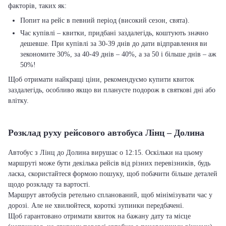
факторів, таких як:
Попит на рейс в певний період (високий сезон, свята).
Час купівлі – квитки, придбані заздалегідь, коштують значно
дешевше. При купівлі за 30-39 днів до дати відправлення ви
зекономите 30%, за 40-49 днів – 40%, а за 50 і більше днів – аж
50%!
Щоб отримати найкращі ціни, рекомендуємо купити квиток
заздалегідь, особливо якщо ви плануєте подорож в святкові дні або
влітку.
Розклад руху рейсового автобуса Лінц – Долина
Автобус з Лінц до Долина вирушає о 12:15. Оскільки на цьому
маршруті може бути декілька рейсів від різних перевізників, будь
ласка, скористайтеся формою пошуку, щоб побачити більше деталей
щодо розкладу та вартості.
Маршрут автобусів ретельно спланований, щоб мінімізувати час у
дорозі. Але не хвилюйтеся, короткі зупинки передбачені.
Щоб гарантовано отримати квиток на бажану дату та місце