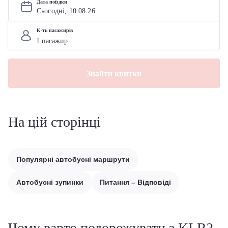
Дата поїздки
Сьогодні, 
10
.
08
.
26
К-ть пасажирів
Знайти квитки
На цій сторінці
Популярні автобусні маршрути
Автобусні зупинки
Питання – Відповіді
Чому варто подорожувати з KLR?