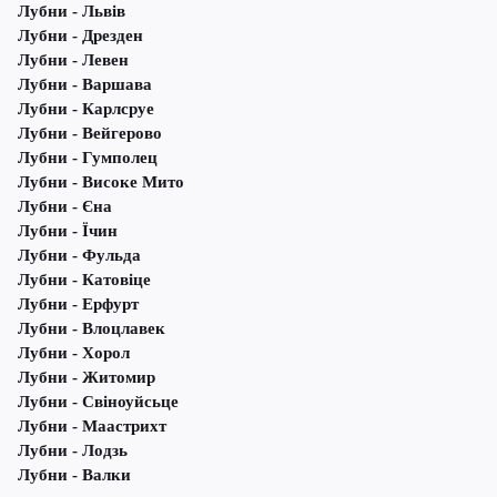
Лубни - Львів
Лубни - Дрезден
Лубни - Левен
Лубни - Варшава
Лубни - Карлсруе
Лубни - Вейгерово
Лубни - Гумполец
Лубни - Високе Мито
Лубни - Єна
Лубни - Їчин
Лубни - Фульда
Лубни - Катовіце
Лубни - Ерфурт
Лубни - Влоцлавек
Лубни - Хорол
Лубни - Житомир
Лубни - Свіноуйсьце
Лубни - Маастрихт
Лубни - Лодзь
Лубни - Валки