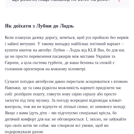
Як доїхати з Лубни до Лодзь
Коли плануєш далеку дорогу, хочеться, щоб усе пройшло без нервів
і зайвої метушні. У такому випадку найбільш логічний варіант –
купити квиток на автобус Лубни – Лодзь від KLR Bus, бо для нас
це не просто перевезення пасажирів між містами України та
Європи, а ціла система турботи, де ваша безпека та спокій є
головним орієнтиром на кожному кілометрі.
Сучасні поїздки автобусом давно перестали асоціюватися з втомою.
Навпаки, це та сама рідкісна можливість нарешті приділити час
собі: розібрати пошту, глянути нову серію серіалу або просто
заснути під тиху музику. За погоду всередині відповідає клімат-
контроль, тож ви не відчуєте ні літньої спеки, ні зимового холоду.
Якщо з вами їдуть діти – ми підготуємо спеціальні крісла, бо
дитячий комфорт для нас не обговорюється. І, звісно, не забувайте
про своїх котів чи собак: ми створили всі умови, щоб ви
подорожували разом.