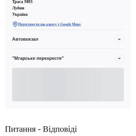
Траса М03
Лубни
Україна
Переглянути цю адресу у Google Maps
Автовокзал
"Мгарське перехрестя"
Питання - Відповіді