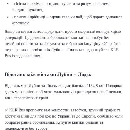
- гігієна та клімат – справні туалети та розумна система
кондиціонування;
- приємні дрібниці – гаряча кава чи чай, щоб дорога здавалася
коротшою.
Якщо ви ще вагаєтесь щодо дати, просто скористайтеся функцією
резервації. Це дозволяє забронювати квитки на автобус без
негайної оплати та зафіксувати за собою вигідну ціну. Обирайте
перевірених перевізників Лубни – Лодзь та подорожуйте з KLR
Bus із задоволенням.
Відстань між містами Лубни – Лодзь
Відстань між Лубни та Лодзь складає близько 1154.8 км. Подорож
дасть можливість побачити мальовничі краєвиди як нашої неньки,
так і європейських країн.
✅ KLR Bus пропонує вам комфортні автобуси, зручний графік та
доступні ціни для поїздок по Україні та до Європи, особливо коли
обираєте раннє бронювання. Купуйте квитки онлайн та
подорожуйте без турбот!