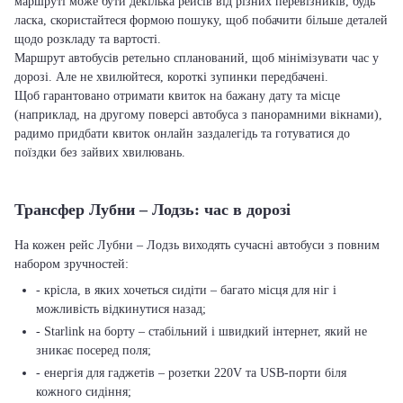
маршруті може бути декілька рейсів від різних перевізників, будь
ласка, скористайтеся формою пошуку, щоб побачити більше деталей
щодо розкладу та вартості.
Маршрут автобусів ретельно спланований, щоб мінімізувати час у
дорозі. Але не хвилюйтеся, короткі зупинки передбачені.
Щоб гарантовано отримати квиток на бажану дату та місце
(наприклад, на другому поверсі автобуса з панорамними вікнами),
радимо придбати квиток онлайн заздалегідь та готуватися до
поїздки без зайвих хвилювань.
Трансфер Лубни – Лодзь: час в дорозі
На кожен рейс Лубни – Лодзь виходять сучасні автобуси з повним
набором зручностей:
- крісла, в яких хочеться сидіти – багато місця для ніг і
можливість відкинутися назад;
- Starlink на борту – стабільний і швидкий інтернет, який не
зникає посеред поля;
- енергія для гаджетів – розетки 220V та USB-порти біля
кожного сидіння;