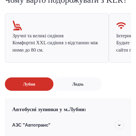
Зручні та великі сидіння
Інтернет в
Комфортні XXL сидіння з відстанню між
Будьте на
ними до 80 см.
сайти про
Лубни
Лодзь
Автобусні зупинки у м.Лубни:
АЗС "Автотранс"