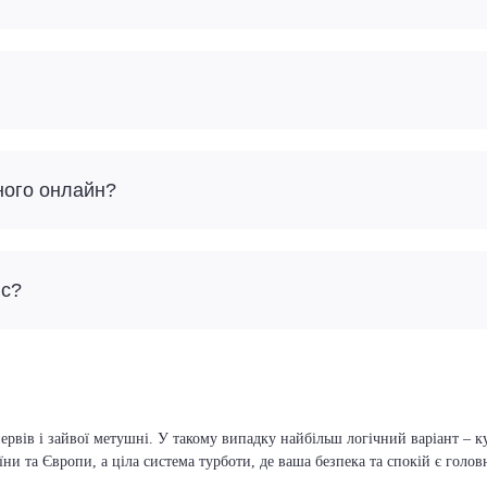
ного онлайн?
йс?
ервів і зайвої метушні. У такому випадку найбільш логічний варіант – к
їни та Європи, а ціла система турботи, де ваша безпека та спокій є голо