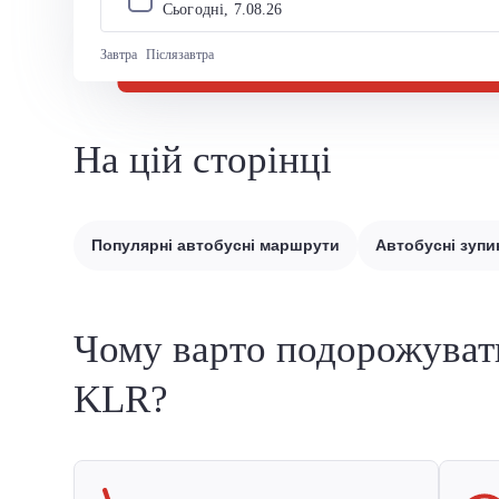
Сьогодні, 
7
.
08
.
26
Завтра
Післязавтра
На цій сторінці
Популярні автобусні маршрути
Автобусні зупи
Чому варто подорожуват
KLR?