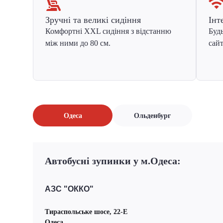
Зручні та великі сидіння
Інт
Комфортні XXL сидіння з відстанню
Будь
між ними до 80 см.
сайт
Одеса
Ольденбург
Автобусні зупинки у м.Одеса:
АЗС "ОККО"
Тираспольське шосе, 22-Е
Одеса