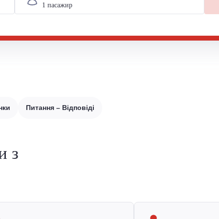
нки
Питання – Відповіді
и з