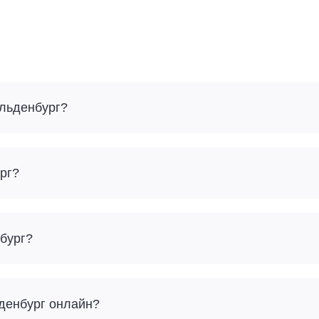
Ольденбург?
рг?
нбург?
ьденбург онлайн?