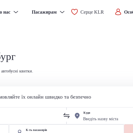
о нас
Пасажирам
Серце KLR
Осо
бург
 автобусні квитки.
мовляйте їх онлайн швидко та безпечно
Куди
К-ть пасажирів