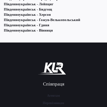
Південноукраїнськ - Лейпциг
Південноукраїнськ - Бидгощ
Південноукраїнськ - Херсон
Південноукраїнськ - Ґожув-Велькопольський
Південноукраїнськ - Гдиня
Південноукраїнськ - Вінниця
Співпраця
Агентам
Перевізникам