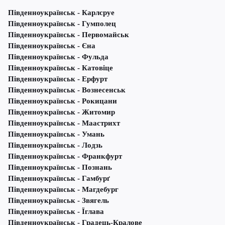
Південноукраїнськ - Карлсруе
Південноукраїнськ - Гумполец
Південноукраїнськ - Первомайськ
Південноукраїнськ - Єна
Південноукраїнськ - Фульда
Південноукраїнськ - Катовіце
Південноукраїнськ - Ерфурт
Південноукраїнськ - Вознесенськ
Південноукраїнськ - Рокицани
Південноукраїнськ - Житомир
Південноукраїнськ - Маастрихт
Південноукраїнськ - Умань
Південноукраїнськ - Лодзь
Південноукраїнськ - Франкфурт
Південноукраїнськ - Познань
Південноукраїнськ - Гамбурґ
Південноукраїнськ - Магдебург
Південноукраїнськ - Звягель
Південноукраїнськ - Їглава
Південноукраїнськ - Градець-Кралове