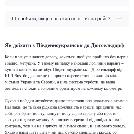
Що робити, якщо пасажир не встиг на рейс?
Як доїхати з Південноукраїнськ до Дюссельдорф
Коли плануєш далеку дорогу, хочеться, щоб усе пройшло без нервів
і зайвої метушні. У такому випадку найбільш логічний варіант –
купити квиток на автобус Південноукраїнськ – Дюссельдорф від
KLR Bus, бо для нас це не просто перевезення пасажирів між
містами України та Європи, а ціла система турботи, де ваша
безпека та спокій є головним орієнтиром на кожному кілометрі.
Сучасні поїздки автобусом давно перестали асоціюватися з втомою.
Навпаки, це та сама рідкісна можливість нарешті приділити час
собі: розібрати пошту, глянути нову серію серіалу або просто
заснути під тиху музику. За погоду всередині відповідає клімат-
контроль, тож ви не відчуєте ні літньої спеки, ні зимового холоду.
Якщо з вами їдуть діти – ми підготуємо спеціальні крісла, бо