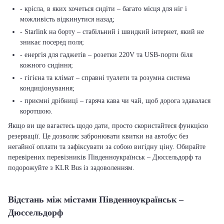
- крісла, в яких хочеться сидіти – багато місця для ніг і
можливість відкинутися назад;
- Starlink на борту – стабільний і швидкий інтернет, який не
зникає посеред поля;
- енергія для гаджетів – розетки 220V та USB-порти біля
кожного сидіння;
- гігієна та клімат – справні туалети та розумна система
кондиціонування;
- приємні дрібниці – гаряча кава чи чай, щоб дорога здавалася
коротшою.
Якщо ви ще вагаєтесь щодо дати, просто скористайтеся функцією
резервації. Це дозволяє забронювати квитки на автобус без
негайної оплати та зафіксувати за собою вигідну ціну. Обирайте
перевірених перевізників Південноукраїнськ – Дюссельдорф та
подорожуйте з KLR Bus із задоволенням.
Відстань між містами Південноукраїнськ –
Дюссельдорф