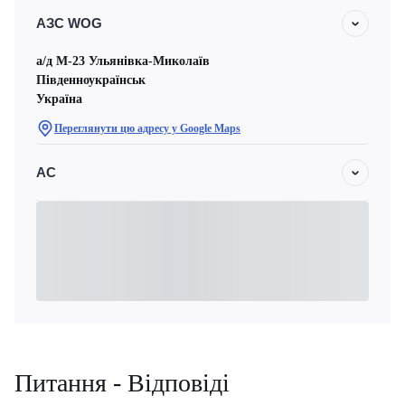
АЗС WOG
а/д М-23 Ульянівка-Миколаїв
Південноукраїнськ
Україна
Переглянути цю адресу у Google Maps
АС
Питання - Відповіді