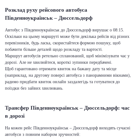
Розклад руху рейсового автобуса
Південноукраїнськ – Дюссельдорф
Автобус з Південноукраїнськ до Дюссельдорф вирушає о 08:15.
Оскільки на цьому маршруті може бути декілька рейсів від різних
перевізників, будь ласка, скористайтеся формою пошуку, щоб
побачити більше деталей щодо розкладу та вартості.
Маршрут автобусів ретельно спланований, щоб мінімізувати час у
дорозі. Але не хвилюйтеся, короткі зупинки передбачені.
Щоб гарантовано отримати квиток на бажану дату та місце
(наприклад, на другому поверсі автобуса з панорамними вікнами),
радимо придбати квиток онлайн заздалегідь та готуватися до
поїздки без зайвих хвилювань.
Трансфер Південноукраїнськ – Дюссельдорф: час
в дорозі
На кожен рейс Південноукраїнськ – Дюссельдорф виходять сучасні
автобуси з повним набором зручностей: