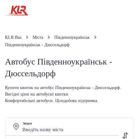
KLR Bus
Міста
Південноукраїнськ
Південноукраїнськ - Дюссельдорф
Автобус Південноукраїнськ -
Дюссельдорф
Купити квиток на автобус Південноукраїнськ - Дюссельдорф.
Вигідні ціни на автобусні квитки.
Комфортабельні автобуси. Цілодобова підтримка.
Звідки