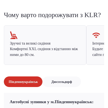
Чому варто подорожувати з KLR?
Зручні та великі сидіння
Інтернет в
Комфортні XXL сидіння з відстанню між
Будьте на
ними до 80 см.
сайти про
Південноукраїнськ
Дюссельдорф
Автобусні зупинки у м.Південноукраїнськ: