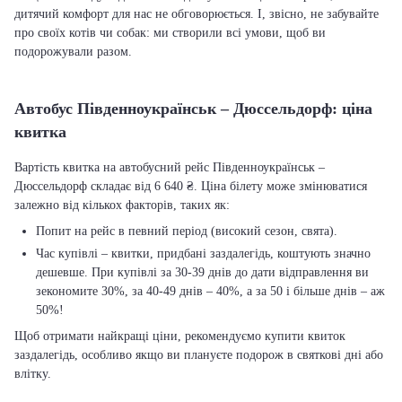
дитячий комфорт для нас не обговорюється. І, звісно, не забувайте
про своїх котів чи собак: ми створили всі умови, щоб ви
подорожували разом.
Автобус Південноукраїнськ – Дюссельдорф: ціна
квитка
Вартість квитка на автобусний рейс Південноукраїнськ –
Дюссельдорф складає від 6 640 ₴. Ціна білету може змінюватися
залежно від кількох факторів, таких як:
Попит на рейс в певний період (високий сезон, свята).
Час купівлі – квитки, придбані заздалегідь, коштують значно
дешевше. При купівлі за 30-39 днів до дати відправлення ви
зекономите 30%, за 40-49 днів – 40%, а за 50 і більше днів – аж
50%!
Щоб отримати найкращі ціни, рекомендуємо купити квиток
заздалегідь, особливо якщо ви плануєте подорож в святкові дні або
влітку.