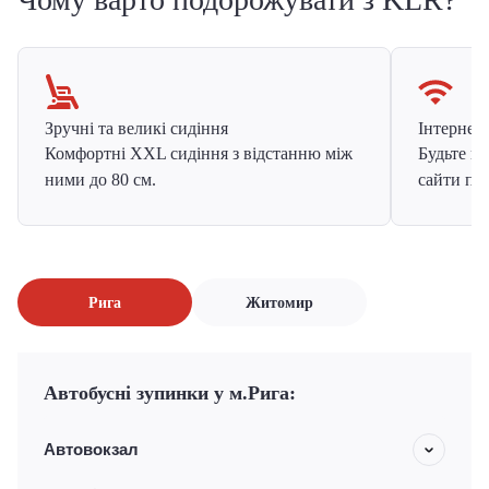
Зручні та великі сидіння
Інтернет в
Комфортні XXL сидіння з відстанню між
Будьте на
ними до 80 см.
сайти про
Рига
Житомир
Автобусні зупинки у м.Рига:
Автовокзал