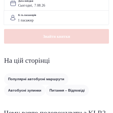
Дата поїздки
Сьогодні, 
7
.
08
.
26
К-ть пасажирів
Знайти квитки
На цій сторінці
Популярні автобусні маршрути
Автобусні зупинки
Питання – Відповіді
Чому варто подорожувати з KLR?