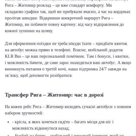
Рига – Житомир розклад – це вже стандарт комфорту. Ми
складаємо графіки так, щоб ви прибували вчасно, а час на кордонах
пролітав швидше. Відкривши конкретний маршрут Рига –
Житомир, ви побачите повну картину: від часу відправлення до
кожної зупинки на шляху.
Для оформлення поїздки не треба нікуди їхати – придбати квиток
на автобус можна прямо в телефоні. Власне, мобільний додаток
KLR Bus – це ваш персональний помічник. Там і бонуси, і квитки,
і можливість бачити, де саме зараз знаходиться ваш автобус. А якщо
виникнуть питання о третій ночі, наша підтримка 24/7 завжди на
зв’язку, щоб допомогти розібратися.
Трансфер Рига – Житомир: час в дорозі
На кожен рейс Рига – Житомир виходять сучасні автобуси з повним
набором зручностей:
- крісла, в яких хочеться сидіти – багато місця для ніг і
можливість відкинутися назад;
- Starlink на борту – стабільний і швидкий інтернет, який не