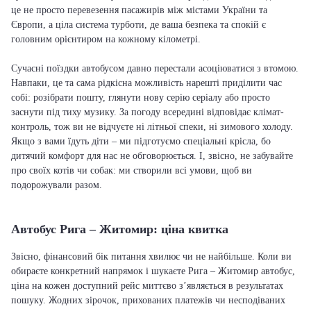
це не просто перевезення пасажирів між містами України та
Європи, а ціла система турботи, де ваша безпека та спокій є
головним орієнтиром на кожному кілометрі.
Сучасні поїздки автобусом давно перестали асоціюватися з втомою.
Навпаки, це та сама рідкісна можливість нарешті приділити час
собі: розібрати пошту, глянути нову серію серіалу або просто
заснути під тиху музику. За погоду всередині відповідає клімат-
контроль, тож ви не відчуєте ні літньої спеки, ні зимового холоду.
Якщо з вами їдуть діти – ми підготуємо спеціальні крісла, бо
дитячий комфорт для нас не обговорюється. І, звісно, не забувайте
про своїх котів чи собак: ми створили всі умови, щоб ви
подорожували разом.
Автобус Рига – Житомир: ціна квитка
Звісно, фінансовий бік питання хвилює чи не найбільше. Коли ви
обираєте конкретний напрямок і шукаєте Рига – Житомир автобус,
ціна на кожен доступний рейс миттєво з’являється в результатах
пошуку. Жодних зірочок, прихованих платежів чи несподіваних