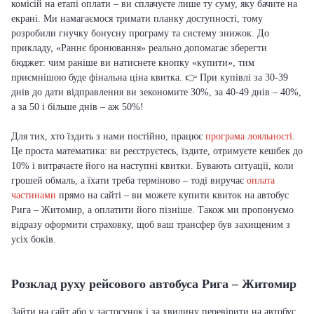
комісій на етапі оплати – ви сплачуєте лише ту суму, яку бачите на
екрані. Ми намагаємося тримати планку доступності, тому
розробили гнучку бонусну програму та систему знижок. До
прикладу, «Раннє бронювання» реально допомагає зберегти
бюджет: чим раніше ви натиснете кнопку «купити», тим
приємнішою буде фінальна ціна квитка. 👉 При купівлі за 30-39
днів до дати відправлення ви зекономите 30%, за 40-49 днів – 40%,
а за 50 і більше днів – аж 50%!
Для тих, хто їздить з нами постійно, працює
програма лояльності
.
Це проста математика: ви реєструєтесь, їздите, отримуєте кешбек до
10% і витрачаєте його на наступні квитки. Бувають ситуації, коли
грошей обмаль, а їхати треба терміново – тоді виручає
оплата
частинами
прямо на сайті – ви можете купити квиток на автобус
Рига – Житомир, а оплатити його пізніше. Також ми пропонуємо
відразу оформити страховку, щоб ваш трансфер був захищеним з
усіх боків.
Розклад руху рейсового автобуса Рига – Житомир
Зайти на сайт або у застосунок і за хвилину перевірити на автобус