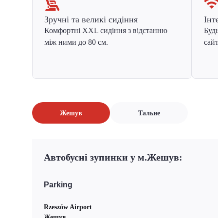
Зручні та великі сидіння
Інт
Комфортні XXL сидіння з відстанню
Будь
між ними до 80 см.
сайт
Жешув
Тальне
Автобусні зупинки у м.Жешув:
Parking
Rzeszów Airport
Жешув