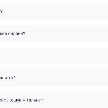
е?
льне онлайн?
 квиток?
рейс Жешув – Тальне?