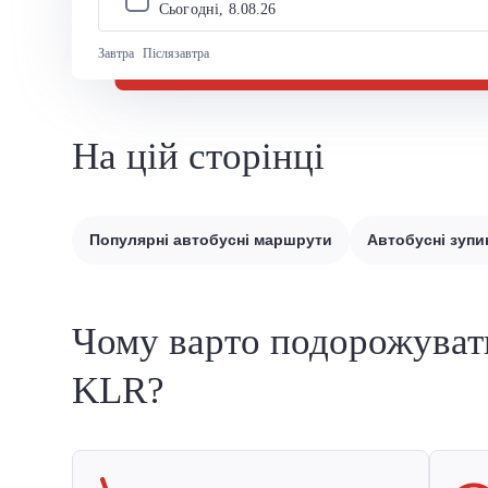
Сьогодні, 
8
.
08
.
26
Завтра
Післязавтра
На цій сторінці
Популярні автобусні маршрути
Автобусні зупи
Чому варто подорожуват
KLR?