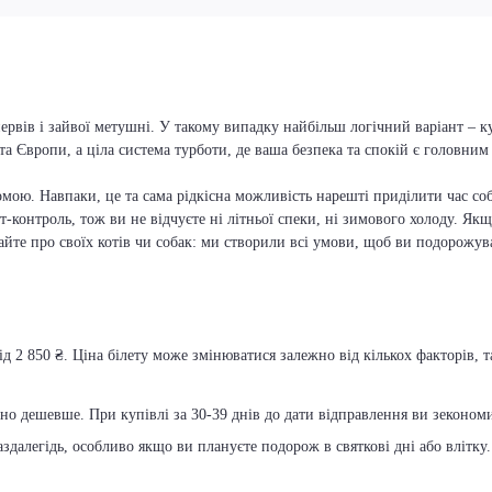
ервів і зайвої метушні. У такому випадку найбільш логічний варіант – 
та Європи, а ціла система турботи, де ваша безпека та спокій є головни
мою. Навпаки, це та сама рідкісна можливість нарешті приділити час соб
т-контроль, тож ви не відчуєте ні літньої спеки, ні зимового холоду. Якщ
вайте про своїх котів чи собак: ми створили всі умови, щоб ви подорожув
д 2 850 ₴. Ціна білету може змінюватися залежно від кількох факторів, т
чно дешевше. При купівлі за 30-39 днів до дати відправлення ви зекономит
далегідь, особливо якщо ви плануєте подорож в святкові дні або влітку.