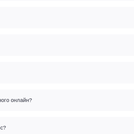
ного онлайн?
йс?