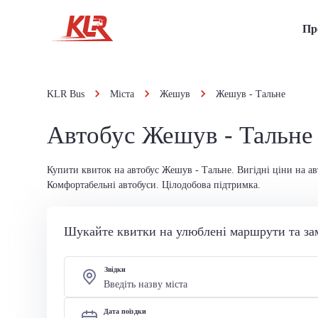
Пр
KLR Bus
Міста
Жешув
Жешув - Тальне
Автобус Жешув - Тальне
Купити квиток на автобус Жешув - Тальне. Вигідні ціни на ав
Комфортабельні автобуси. Цілодобова підтримка.
Шукайте квитки на улюблені маршрути та за
Звідки
Дата поїздки