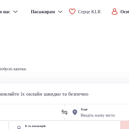
о нас
Пасажирам
Серце KLR
Осо
тобусні квитки.
мовляйте їх онлайн швидко та безпечно
Куди
К-ть пасажирів