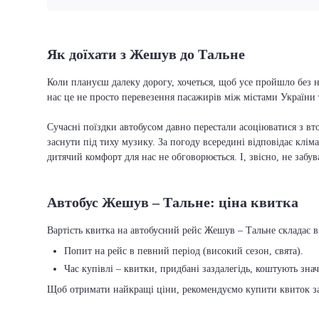
Як доїхати з Жешув до Тальне
Коли плануєш далеку дорогу, хочеться, щоб усе пройшло без н
нас це не просто перевезення пасажирів між містами України 
Сучасні поїздки автобусом давно перестали асоціюватися з вто
заснути під тиху музику. За погоду всередині відповідає кліма
дитячий комфорт для нас не обговорюється. І, звісно, не забу
Автобус Жешув – Тальне: ціна квитка
Вартість квитка на автобусний рейс Жешув – Тальне складає ві
Попит на рейс в певний період (високий сезон, свята).
Час купівлі – квитки, придбані заздалегідь, коштують зна
Щоб отримати найкращі ціни, рекомендуємо купити квиток заз