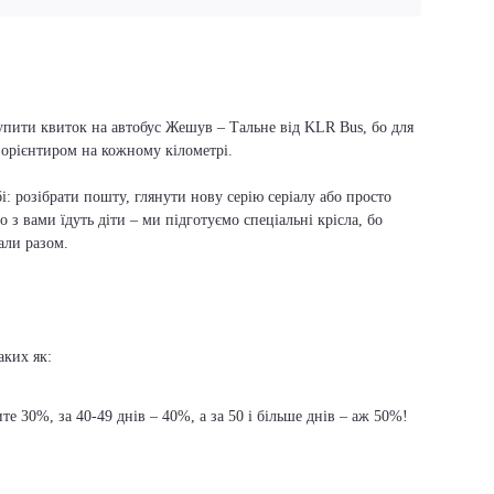
купити квиток на автобус Жешув – Тальне від KLR Bus, бо для
м орієнтиром на кожному кілометрі.
і: розібрати пошту, глянути нову серію серіалу або просто
о з вами їдуть діти – ми підготуємо спеціальні крісла, бо
али разом.
аких як:
е 30%, за 40-49 днів – 40%, а за 50 і більше днів – аж 50%!