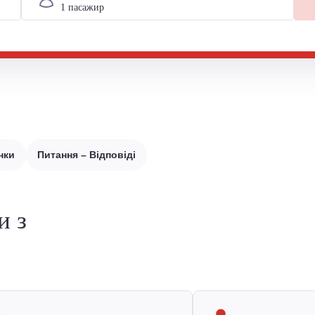
нки
Питання – Відповіді
и з