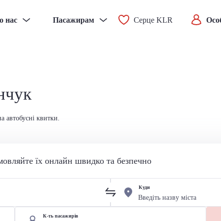
о нас
Пасажирам
Серце KLR
Осо
нчук
а автобусні квитки.
мовляйте їх онлайн швидко та безпечно
Куди
К-ть пасажирів