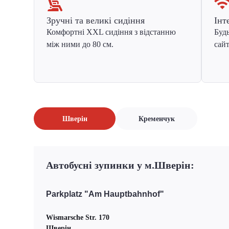
Зручні та великі сидіння
Інт
Комфортні XXL сидіння з відстанню
Будь
між ними до 80 см.
сайт
Шверін
Кременчук
Автобусні зупинки у м.Шверін:
Parkplatz "Am Hauptbahnhof"
Wismarsche Str. 170
Шверін