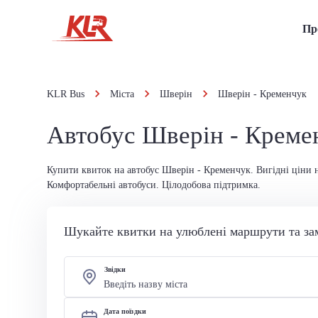
Пр
KLR Bus
Міста
Шверін
Шверін - Кременчук
Автобус Шверін - Креме
Купити квиток на автобус Шверін - Кременчук. Вигідні ціни н
Комфортабельні автобуси. Цілодобова підтримка.
Шукайте квитки на улюблені маршрути та за
Звідки
Дата поїздки