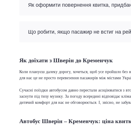
Як оформити повернення квитка, придба
Що робити, якщо пасажир не встиг на ре
Як доїхати з Шверін до Кременчук
Коли плануєш далеку дорогу, хочеться, щоб усе пройшло без н
для нас це не просто перевезення пасажирів між містами Укра
Сучасні поїздки автобусом давно перестали асоціюватися з вто
заснути під тиху музику. За погоду всередині відповідає кліма
дитячий комфорт для нас не обговорюється. І, звісно, не забу
Автобус Шверін – Кременчук: ціна квит