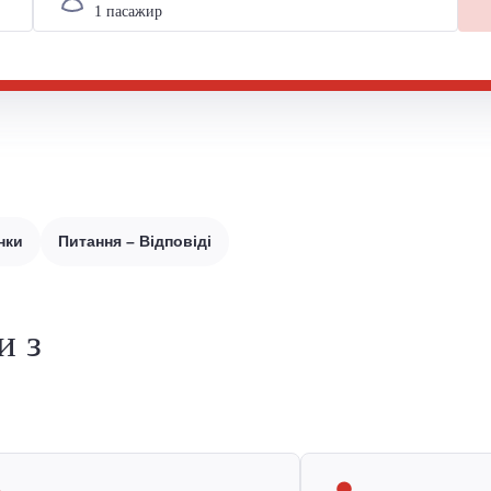
нки
Питання – Відповіді
и з