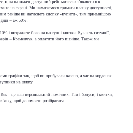
, ціна на кожен доступний рейс миттєво з’являється в
бачите на екрані. Ми намагаємося тримати планку доступності,
 чим раніше ви натиснете кнопку «купити», тим приємнішою
е днів – аж 50%!
 10% і витрачаєте його на наступні квитки. Бувають ситуації,
ерін – Кременчук, а оплатити його пізніше. Також ми
ємо графіки так, щоб ви прибували вчасно, а час на кордонах
 зупинки на шляху.
Bus – це ваш персональний помічник. Там і бонуси, і квитки,
зв’язку, щоб допомогти розібратися.