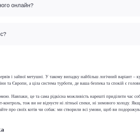
ного онлайн?
йс?
ервів і зайвої метушні. У такому випадку найбільш логічний варіант – 
їни та Європи, а ціла система турботи, де ваша безпека та спокій є голо
мою. Навпаки, це та сама рідкісна можливість нарешті приділити час соб
т-контроль, тож ви не відчуєте ні літньої спеки, ні зимового холоду. Якщ
вайте про своїх котів чи собак: ми створили всі умови, щоб ви подорожув
ка