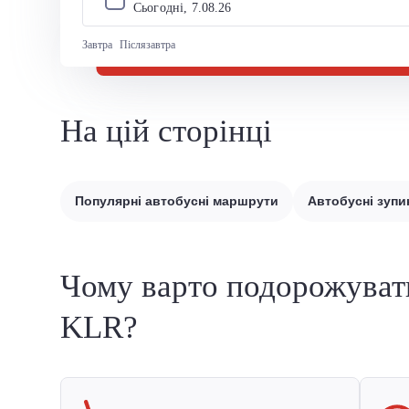
Сьогодні, 
7
.
08
.
26
Завтра
Післязавтра
На цій сторінці
Популярні автобусні маршрути
Автобусні зупи
Чому варто подорожуват
KLR?