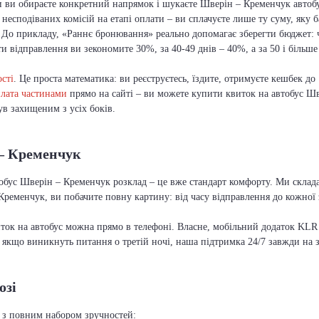
и ви обираєте конкретний напрямок і шукаєте Шверін – Кременчук автобус
несподіваних комісій на етапі оплати – ви сплачуєте лише ту суму, яку 
 До прикладу, «Раннє бронювання» реально допомагає зберегти бюджет:
ти відправлення ви зекономите 30%, за 40-49 днів – 40%, а за 50 і більш
сті
. Це проста математика: ви реєструєтесь, їздите, отримуєте кешбек до
лата частинами
прямо на сайті – ви можете купити квиток на автобус Шв
в захищеним з усіх боків.
 – Кременчук
втобус Шверін – Кременчук розклад – це вже стандарт комфорту. Ми склада
еменчук, ви побачите повну картину: від часу відправлення до кожної
иток на автобус можна прямо в телефоні. Власне, мобільний додаток KLR 
А якщо виникнуть питання о третій ночі, наша підтримка 24/7 завжди на 
озі
 з повним набором зручностей: