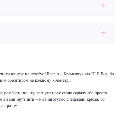
купити квиток на автобус Шверін – Кременчук від KLR Bus, бо
вним орієнтиром на кожному кілометрі.
і: розібрати пошту, глянути нову серію серіалу або просто
о з вами їдуть діти – ми підготуємо спеціальні крісла, бо
али разом.