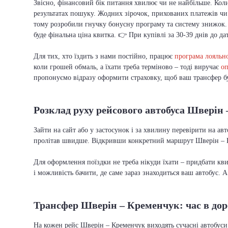
Звісно, фінансовий бік питання хвилює чи не найбільше. Кол
результатах пошуку. Жодних зірочок, прихованих платежів чи 
тому розробили гнучку бонусну програму та систему знижок.
буде фінальна ціна квитка. 👉 При купівлі за 30-39 днів до да
Для тих, хто їздить з нами постійно, працює
програма лояльно
коли грошей обмаль, а їхати треба терміново – тоді виручає
оп
пропонуємо відразу оформити страховку, щоб ваш трансфер бу
Розклад руху рейсового автобуса Шверін
Зайти на сайт або у застосунок і за хвилину перевірити на а
пролітав швидше. Відкривши конкретний маршрут Шверін – Кр
Для оформлення поїздки не треба нікуди їхати – придбати кв
і можливість бачити, де саме зараз знаходиться ваш автобус. 
Трансфер Шверін – Кременчук: час в дор
На кожен рейс Шверін – Кременчук виходять сучасні автобуси