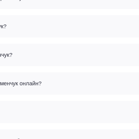
ук?
нчук?
еменчук онлайн?