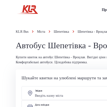
Пр
KLR Bus
Міста
Шепетівка
Шепетівка - Вроцла
Автобус Шепетівка - Вр
Купити квиток на автобус Шепетівка - Вроцлав. Вигідні ціни 
Комфортабельні автобуси. Цілодобова підтримка.
Шукайте квитки на улюблені маршрути та за
Звідки
Дата поїздки