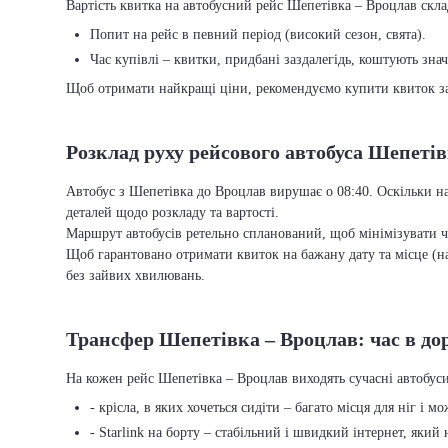
Вартість квитка на автобусний рейс Шепетівка – Вроцлав склад
Попит на рейс в певний період (високий сезон, свята).
Час купівлі – квитки, придбані заздалегідь, коштують зна
Щоб отримати найкращі ціни, рекомендуємо купити квиток заз
Розклад руху рейсового автобуса Шепеті
Автобус з Шепетівка до Вроцлав вирушає о 08:40. Оскільки на
деталей щодо розкладу та вартості.
Маршрут автобусів ретельно спланований, щоб мінімізувати ча
Щоб гарантовано отримати квиток на бажану дату та місце (на
без зайвих хвилювань.
Трансфер Шепетівка – Вроцлав: час в дор
На кожен рейс Шепетівка – Вроцлав виходять сучасні автобус
- крісла, в яких хочеться сидіти – багато місця для ніг і м
- Starlink на борту – стабільний і швидкий інтернет, який