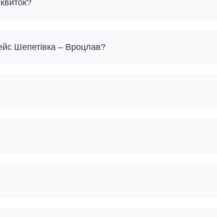
 квиток?
рейс Шепетівка – Вроцлав?