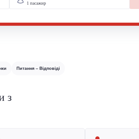
нки
Питання – Відповіді
и з