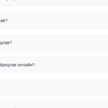
лав?
оцлав?
 Вроцлав онлайн?