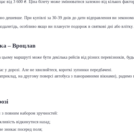
ає від 3 600 ₴. Ціна білету може змінюватися залежно від кількох фактор
чно дешевше. При купівлі за 30-39 днів до дати відправлення ви зекономит
далегідь, особливо якщо ви плануєте подорож в святкові дні або влітку.
вка – Вроцлав
 цьому маршруті може бути декілька рейсів від різних перевізників, бу
с у дорозі. Але не хвилюйтеся, короткі зупинки передбачені.
приклад, на другому поверсі автобуса з панорамними вікнами), радимо п
озі
и з повним набором зручностей:
ожливість відкинутися назад;
 не зникає посеред поля;