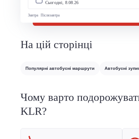
Сьогодні, 
8
.
08
.
26
Завтра
Післязавтра
На цій сторінці
Популярні автобусні маршрути
Автобусні зупи
Чому варто подорожуват
KLR?