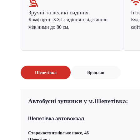
Зручні та великі сидіння
Інт
Комфортні XXL сидіння з відстанню
Будь
між ними до 80 см.
сайт
Шепетівка
Вроцлав
Автобусні зупинки у м.Шепетівка:
Шепетівка автовокзал
Старокостянтнівське шосе, 46
Шепетівка