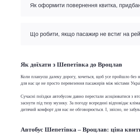
Як оформити повернення квитка, придба
Що робити, якщо пасажир не встиг на ре
Як доїхати з Шепетівка до Вроцлав
Коли плануєш далеку дорогу, хочеться, щоб усе пройшло без н
для нас це не просто перевезення пасажирів між містами Укра
Сучасні поїздки автобусом давно перестали асоціюватися з вто
заснути під тиху музику. За погоду всередині відповідає кліма
дитячий комфорт для нас не обговорюється. І, звісно, не забу
Автобус Шепетівка – Вроцлав: ціна квит