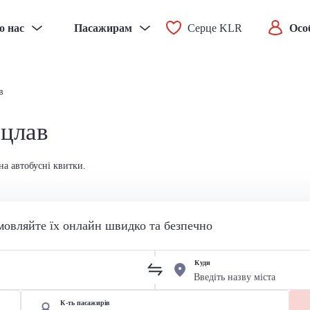
о нас
Пасажирам
Серце KLR
Осо
в
оцлав
на автобусні квитки.
мовляйте їх онлайн швидко та безпечно
Куди
К-ть пасажирів