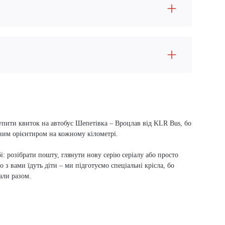
купити квиток на автобус Шепетівка – Вроцлав від KLR Bus, бо
вним орієнтиром на кожному кілометрі.
і: розібрати пошту, глянути нову серію серіалу або просто
о з вами їдуть діти – ми підготуємо спеціальні крісла, бо
али разом.