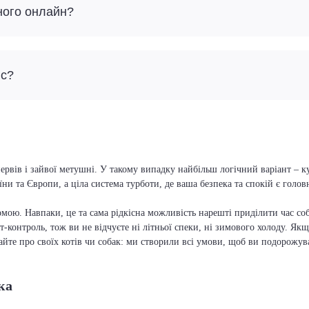
ного онлайн?
йс?
ервів і зайвої метушні. У такому випадку найбільш логічний варіант – 
їни та Європи, а ціла система турботи, де ваша безпека та спокій є голо
мою. Навпаки, це та сама рідкісна можливість нарешті приділити час соб
т-контроль, тож ви не відчуєте ні літньої спеки, ні зимового холоду. Якщ
вайте про своїх котів чи собак: ми створили всі умови, щоб ви подорожув
ка