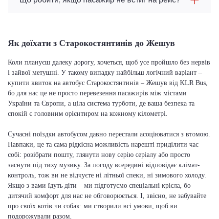
Як доїхати з Старокостянтинів до Жешув
Коли плануєш далеку дорогу, хочеться, щоб усе пройшло без нервів
і зайвої метушні. У такому випадку найбільш логічний варіант –
купити квиток на автобус Старокостянтинів – Жешув від KLR Bus,
бо для нас це не просто перевезення пасажирів між містами
України та Європи, а ціла система турботи, де ваша безпека та
спокій є головним орієнтиром на кожному кілометрі.
Сучасні поїздки автобусом давно перестали асоціюватися з втомою.
Навпаки, це та сама рідкісна можливість нарешті приділити час
собі: розібрати пошту, глянути нову серію серіалу або просто
заснути під тиху музику. За погоду всередині відповідає клімат-
контроль, тож ви не відчуєте ні літньої спеки, ні зимового холоду.
Якщо з вами їдуть діти – ми підготуємо спеціальні крісла, бо
дитячий комфорт для нас не обговорюється. І, звісно, не забувайте
про своїх котів чи собак: ми створили всі умови, щоб ви
подорожували разом.