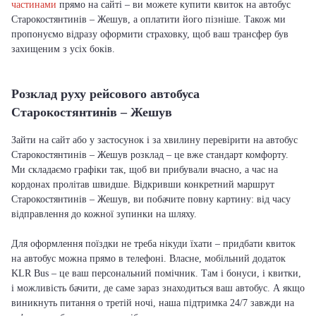
частинами
прямо на сайті – ви можете купити квиток на автобус
Старокостянтинів – Жешув, а оплатити його пізніше. Також ми
пропонуємо відразу оформити страховку, щоб ваш трансфер був
захищеним з усіх боків.
Розклад руху рейсового автобуса
Старокостянтинів – Жешув
Зайти на сайт або у застосунок і за хвилину перевірити на автобус
Старокостянтинів – Жешув розклад – це вже стандарт комфорту.
Ми складаємо графіки так, щоб ви прибували вчасно, а час на
кордонах пролітав швидше. Відкривши конкретний маршрут
Старокостянтинів – Жешув, ви побачите повну картину: від часу
відправлення до кожної зупинки на шляху.
Для оформлення поїздки не треба нікуди їхати – придбати квиток
на автобус можна прямо в телефоні. Власне, мобільний додаток
KLR Bus – це ваш персональний помічник. Там і бонуси, і квитки,
і можливість бачити, де саме зараз знаходиться ваш автобус. А якщо
виникнуть питання о третій ночі, наша підтримка 24/7 завжди на