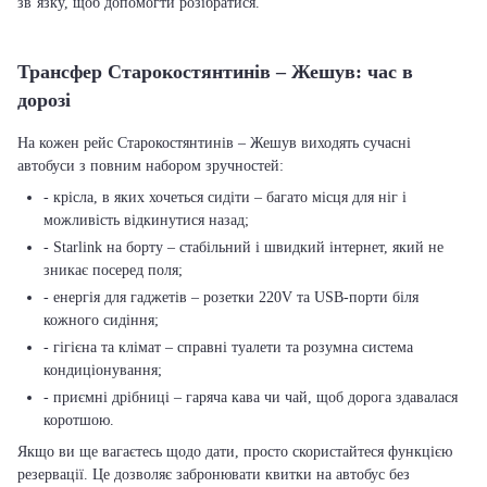
зв’язку, щоб допомогти розібратися.
Трансфер Старокостянтинів – Жешув: час в
дорозі
На кожен рейс Старокостянтинів – Жешув виходять сучасні
автобуси з повним набором зручностей:
- крісла, в яких хочеться сидіти – багато місця для ніг і
можливість відкинутися назад;
- Starlink на борту – стабільний і швидкий інтернет, який не
зникає посеред поля;
- енергія для гаджетів – розетки 220V та USB-порти біля
кожного сидіння;
- гігієна та клімат – справні туалети та розумна система
кондиціонування;
- приємні дрібниці – гаряча кава чи чай, щоб дорога здавалася
коротшою.
Якщо ви ще вагаєтесь щодо дати, просто скористайтеся функцією
резервації. Це дозволяє забронювати квитки на автобус без