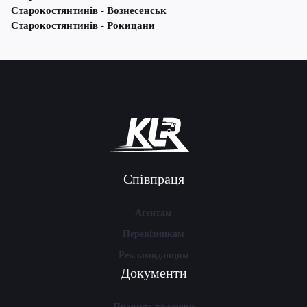
Старокостянтинів - Вознесенськ
Старокостянтинів - Рокицани
Співпраця
Агентам
Перевізникам
Рекламодавцям
Документи
Правила та умови