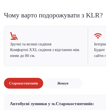
Чому варто подорожувати з KLR?
Зручні та великі сидіння
Інтернет в
Комфортні XXL сидіння з відстанню між
Будьте на
ними до 80 см.
сайти про
Старокостянтинів
Жешув
Автобусні зупинки у м.Старокостянтинів: