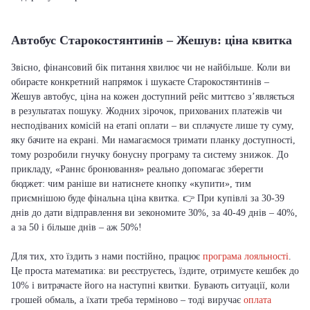
Автобус Старокостянтинів – Жешув: ціна квитка
Звісно, фінансовий бік питання хвилює чи не найбільше. Коли ви
обираєте конкретний напрямок і шукаєте Старокостянтинів –
Жешув автобус, ціна на кожен доступний рейс миттєво з’являється
в результатах пошуку. Жодних зірочок, прихованих платежів чи
несподіваних комісій на етапі оплати – ви сплачуєте лише ту суму,
яку бачите на екрані. Ми намагаємося тримати планку доступності,
тому розробили гнучку бонусну програму та систему знижок. До
прикладу, «Раннє бронювання» реально допомагає зберегти
бюджет: чим раніше ви натиснете кнопку «купити», тим
приємнішою буде фінальна ціна квитка. 👉 При купівлі за 30-39
днів до дати відправлення ви зекономите 30%, за 40-49 днів – 40%,
а за 50 і більше днів – аж 50%!
Для тих, хто їздить з нами постійно, працює
програма лояльності
.
Це проста математика: ви реєструєтесь, їздите, отримуєте кешбек до
10% і витрачаєте його на наступні квитки. Бувають ситуації, коли
грошей обмаль, а їхати треба терміново – тоді виручає
оплата