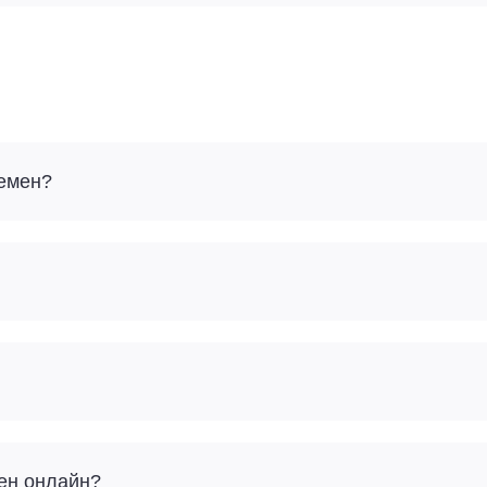
ремен?
мен онлайн?