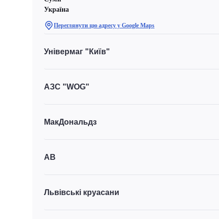
Україна
Переглянути цю адресу у Google Maps
Універмаг "Київ"
АЗС "WOG"
МакДональдз
АВ
Львівські круасани