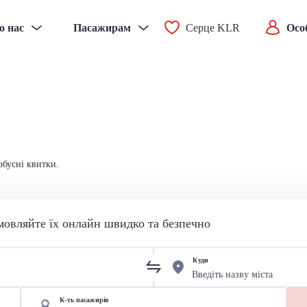
о нас
Пасажирам
Серце KLR
Осо
обусні квитки.
мовляйте їх онлайн швидко та безпечно
Куди
К-ть пасажирів