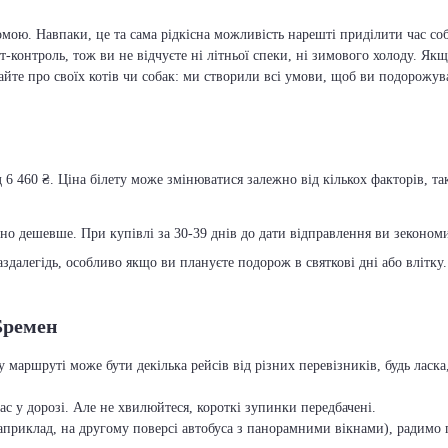
мою. Навпаки, це та сама рідкісна можливість нарешті приділити час соб
т-контроль, тож ви не відчуєте ні літньої спеки, ні зимового холоду. Якщ
вайте про своїх котів чи собак: ми створили всі умови, щоб ви подорожув
 6 460 ₴. Ціна білету може змінюватися залежно від кількох факторів, та
чно дешевше. При купівлі за 30-39 днів до дати відправлення ви зекономит
далегідь, особливо якщо ви плануєте подорож в святкові дні або влітку.
Бремен
 маршруті може бути декілька рейсів від різних перевізників, будь лас
с у дорозі. Але не хвилюйтеся, короткі зупинки передбачені.
приклад, на другому поверсі автобуса з панорамними вікнами), радимо п