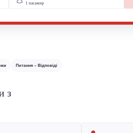
нки
Питання – Відповіді
и з