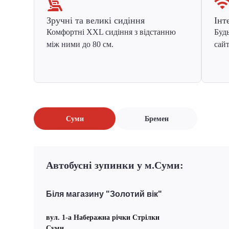
Зручні та великі сидіння
Інт
Комфортні XXL сидіння з відстанню
Будь
між ними до 80 см.
сайт
Суми
Бремен
Автобусні зупинки у м.Суми:
Біля магазину "Золотий вік"
вул. 1-а Наберажна річки Стрілки
Суми