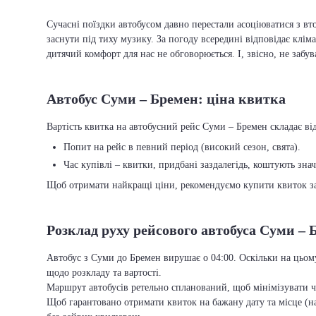
Сучасні поїздки автобусом давно перестали асоціюватися з вто
заснути під тиху музику. За погоду всередині відповідає кліма
дитячий комфорт для нас не обговорюється. І, звісно, не забу
Автобус Суми – Бремен: ціна квитка
Вартість квитка на автобусний рейс Суми – Бремен складає від
Попит на рейс в певний період (високий сезон, свята).
Час купівлі – квитки, придбані заздалегідь, коштують зна
Щоб отримати найкращі ціни, рекомендуємо купити квиток заз
Розклад руху рейсового автобуса Суми – 
Автобус з Суми до Бремен вирушає о 04:00. Оскільки на цьому
щодо розкладу та вартості.
Маршрут автобусів ретельно спланований, щоб мінімізувати ча
Щоб гарантовано отримати квиток на бажану дату та місце (на