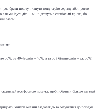
і: розібрати пошту, глянути нову серію серіалу або просто
о з вами їдуть діти – ми підготуємо спеціальні крісла, бо
али разом.
ких як:
е 30%, за 40-49 днів – 40%, а за 50 і більше днів – аж 50%!
ка, скористайтеся формою пошуку, щоб побачити більше деталей
ридбати квиток онлайн заздалегідь та готуватися до поїздки