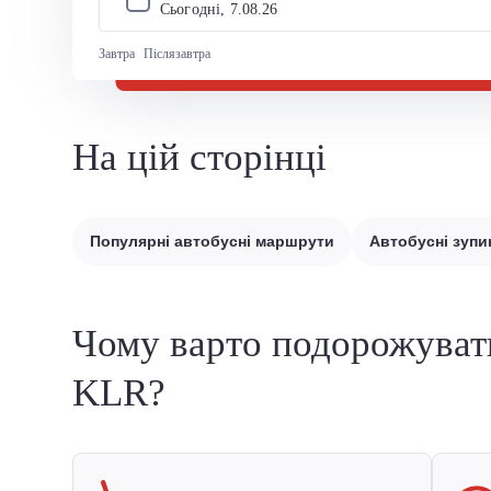
Сьогодні, 
7
.
08
.
26
Завтра
Післязавтра
На цій сторінці
Популярні автобусні маршрути
Автобусні зупи
Чому варто подорожуват
KLR?