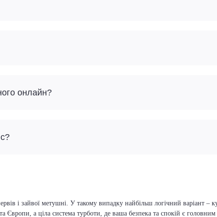
ного онлайн?
йс?
ервів і зайвої метушні. У такому випадку найбільш логічний варіант – 
та Європи, а ціла система турботи, де ваша безпека та спокій є головни