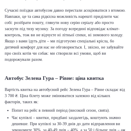
Сучасні поїздки автобусом давно перестали асоціюватися з втомою.
Навпаки, це та сама рідкісна можливість нарешті приділити час
собі: розібрати пошту, глянути нову серію серіалу або просто
заснути під тиху музику. За погоду всередині відповідає клімат-
контроль, тож ви не відчуєте ні літньої спеки, ні зимового холоду.
Якщо з вами їдуть діти – ми підготуємо спеціальні крісла, бо
дитячий комфорт для нас не обговорюється. І, звісно, не забувайте
про своїх котів чи собак: ми створили всі умови, щоб ви
подорожували разом.
Автобус Зелена Гура – Рівне: ціна квитка
Вартість квитка на автобусний рейс Зелена Гура – Рівне складає від
3 700 ₴. Ціна білету може змінюватися залежно від кількох
факторів, таких як:
Попит на рейс в певний період (високий сезон, свята).
Час купівлі – квитки, придбані заздалегідь, коштують значно
дешевше. При купівлі за 30-39 днів до дати відправлення ви
зекономите 30%, за 40-49 днів – 40%, а за 50 і більше днів – аж