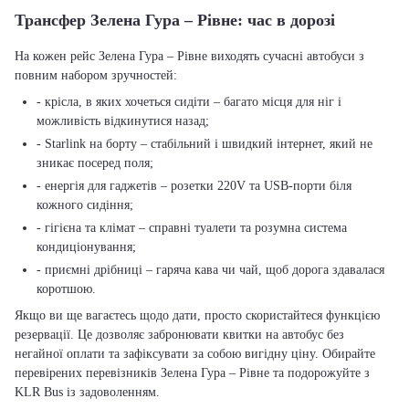
Трансфер Зелена Гура – Рівне: час в дорозі
На кожен рейс Зелена Гура – Рівне виходять сучасні автобуси з
повним набором зручностей:
- крісла, в яких хочеться сидіти – багато місця для ніг і
можливість відкинутися назад;
- Starlink на борту – стабільний і швидкий інтернет, який не
зникає посеред поля;
- енергія для гаджетів – розетки 220V та USB-порти біля
кожного сидіння;
- гігієна та клімат – справні туалети та розумна система
кондиціонування;
- приємні дрібниці – гаряча кава чи чай, щоб дорога здавалася
коротшою.
Якщо ви ще вагаєтесь щодо дати, просто скористайтеся функцією
резервації. Це дозволяє забронювати квитки на автобус без
негайної оплати та зафіксувати за собою вигідну ціну. Обирайте
перевірених перевізників Зелена Гура – Рівне та подорожуйте з
KLR Bus із задоволенням.