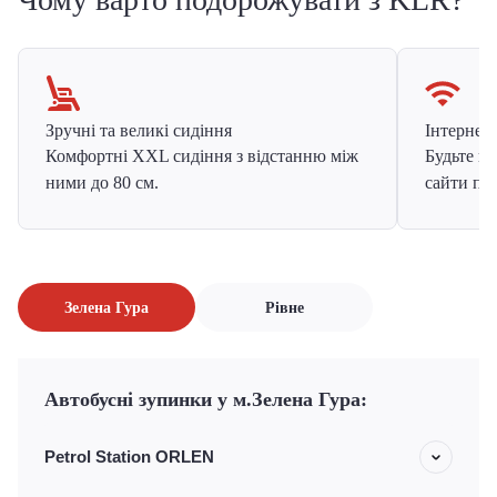
Зручні та великі сидіння
Інтернет в
Комфортні XXL сидіння з відстанню між
Будьте на
ними до 80 см.
сайти про
Зелена Гура
Рівне
Автобусні зупинки у м.Зелена Гура:
Petrol Station ORLEN