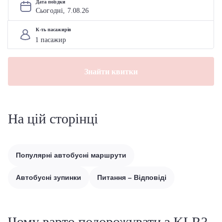
Дата поїздки
Сьогодні, 
7
.
08
.
26
К-ть пасажирів
Знайти квитки
На цій сторінці
Популярні автобусні маршрути
Автобусні зупинки
Питання – Відповіді
Чому варто подорожувати з KLR?