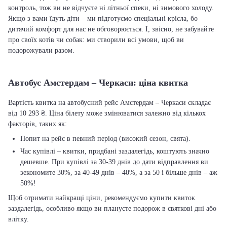
контроль, тож ви не відчуєте ні літньої спеки, ні зимового холоду.
Якщо з вами їдуть діти – ми підготуємо спеціальні крісла, бо
дитячий комфорт для нас не обговорюється. І, звісно, не забувайте
про своїх котів чи собак: ми створили всі умови, щоб ви
подорожували разом.
Автобус Амстердам – Черкаси: ціна квитка
Вартість квитка на автобусний рейс Амстердам – Черкаси складає
від 10 293 ₴. Ціна білету може змінюватися залежно від кількох
факторів, таких як:
Попит на рейс в певний період (високий сезон, свята).
Час купівлі – квитки, придбані заздалегідь, коштують значно
дешевше. При купівлі за 30-39 днів до дати відправлення ви
зекономите 30%, за 40-49 днів – 40%, а за 50 і більше днів – аж
50%!
Щоб отримати найкращі ціни, рекомендуємо купити квиток
заздалегідь, особливо якщо ви плануєте подорож в святкові дні або
влітку.