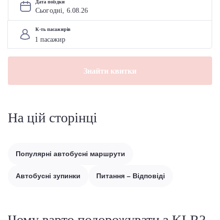
Дата поїздки
Сьогодні, 
6
.
08
.
26
К-ть пасажирів
Знайти квитки
На цій сторінці
Популярні автобусні маршрути
Автобусні зупинки
Питання – Відповіді
Чому варто подорожувати з KLR?