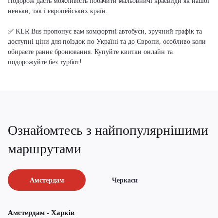
Подорож дасть можливість побачити мальовничі краєвиди як нашої
неньки, так і європейських країн.
✅ KLR Bus пропонує вам комфортні автобуси, зручний графік та
доступні ціни для поїздок по Україні та до Європи, особливо коли
обираєте раннє бронювання. Купуйте квитки онлайн та
подорожуйте без турбот!
Ознайомтесь з найпопулярнішими
маршрутами
Амстердам
Черкаси
Амстердам - Харків