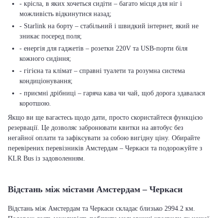
- крісла, в яких хочеться сидіти – багато місця для ніг і
можливість відкинутися назад;
- Starlink на борту – стабільний і швидкий інтернет, який не
зникає посеред поля;
- енергія для гаджетів – розетки 220V та USB-порти біля
кожного сидіння;
- гігієна та клімат – справні туалети та розумна система
кондиціонування;
- приємні дрібниці – гаряча кава чи чай, щоб дорога здавалася
коротшою.
Якщо ви ще вагаєтесь щодо дати, просто скористайтеся функцією
резервації. Це дозволяє забронювати квитки на автобус без
негайної оплати та зафіксувати за собою вигідну ціну. Обирайте
перевірених перевізників Амстердам – Черкаси та подорожуйте з
KLR Bus із задоволенням.
Відстань між містами Амстердам – Черкаси
Відстань між Амстердам та Черкаси складає близько 2994.2 км.