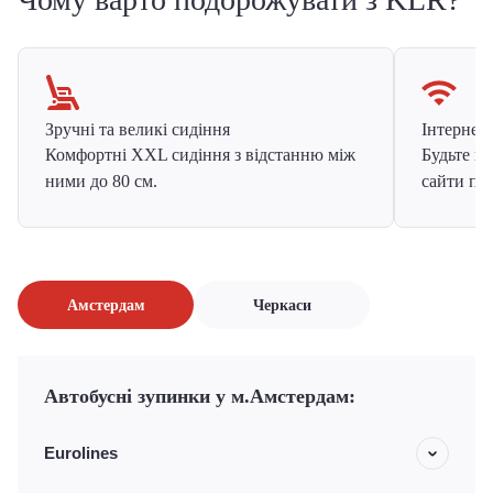
Зручні та великі сидіння
Інтернет в
Комфортні XXL сидіння з відстанню між
Будьте на
ними до 80 см.
сайти про
Амстердам
Черкаси
Автобусні зупинки у м.Амстердам:
Eurolines