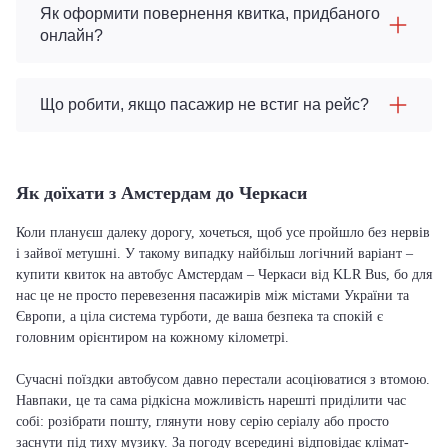
Як оформити повернення квитка, придбаного
онлайн?
Що робити, якщо пасажир не встиг на рейс?
Як доїхати з Амстердам до Черкаси
Коли плануєш далеку дорогу, хочеться, щоб усе пройшло без нервів
і зайвої метушні. У такому випадку найбільш логічний варіант –
купити квиток на автобус Амстердам – Черкаси від KLR Bus, бо для
нас це не просто перевезення пасажирів між містами України та
Європи, а ціла система турботи, де ваша безпека та спокій є
головним орієнтиром на кожному кілометрі.
Сучасні поїздки автобусом давно перестали асоціюватися з втомою.
Навпаки, це та сама рідкісна можливість нарешті приділити час
собі: розібрати пошту, глянути нову серію серіалу або просто
заснути під тиху музику. За погоду всередині відповідає клімат-