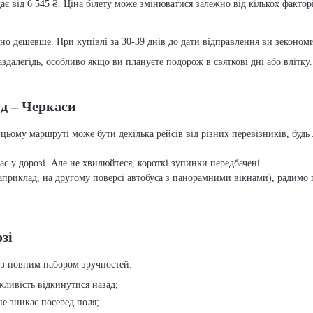
є від 6 545 ₴. Ціна білету може змінюватися залежно від кількох факторі
чно дешевше. При купівлі за 30-39 днів до дати відправлення ви зекономит
далегідь, особливо якщо ви плануєте подорож в святкові дні або влітку.
нд – Черкаси
цьому маршруті може бути декілька рейсів від різних перевізників, буд
с у дорозі. Але не хвилюйтеся, короткі зупинки передбачені.
приклад, на другому поверсі автобуса з панорамними вікнами), радимо п
зі
 з повним набором зручностей:
ожливість відкинутися назад;
 не зникає посеред поля;