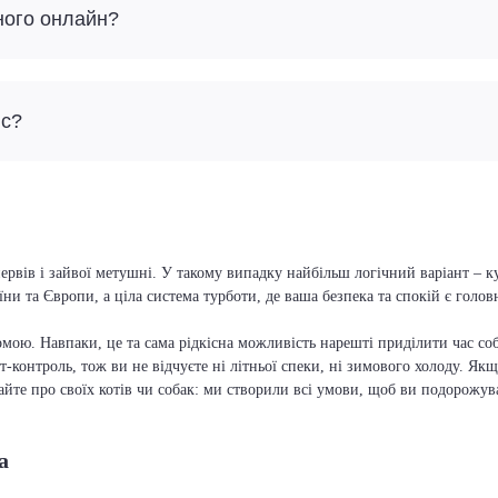
ного онлайн?
йс?
ервів і зайвої метушні. У такому випадку найбільш логічний варіант – 
їни та Європи, а ціла система турботи, де ваша безпека та спокій є голо
мою. Навпаки, це та сама рідкісна можливість нарешті приділити час соб
т-контроль, тож ви не відчуєте ні літньої спеки, ні зимового холоду. Якщ
вайте про своїх котів чи собак: ми створили всі умови, щоб ви подорожув
а