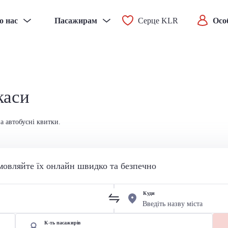
о нас
Пасажирам
Серце KLR
Осо
каси
а автобусні квитки.
мовляйте їх онлайн швидко та безпечно
Куди
К-ть пасажирів