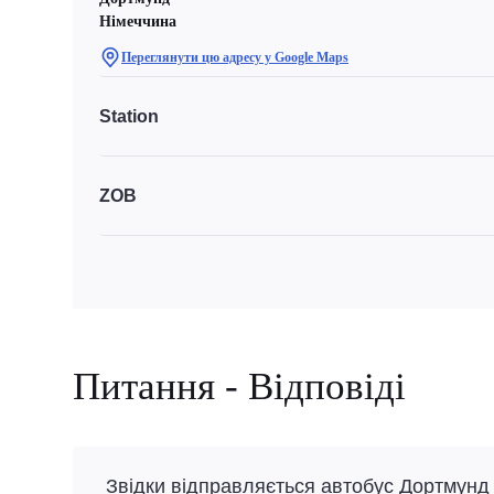
Німеччина
Переглянути цю адресу у Google Maps
Station
ZOB
Питання - Відповіді
Звідки відправляється автобус Дортмунд