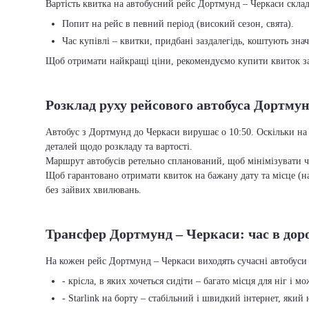
Вартість квитка на автобусний рейс Дортмунд – Черкаси склада
Попит на рейс в певний період (високий сезон, свята).
Час купівлі – квитки, придбані заздалегідь, коштують зна
Щоб отримати найкращі ціни, рекомендуємо купити квиток заз
Розклад руху рейсового автобуса Дортму
Автобус з Дортмунд до Черкаси вирушає о 10:50. Оскільки на 
деталей щодо розкладу та вартості.
Маршрут автобусів ретельно спланований, щоб мінімізувати ча
Щоб гарантовано отримати квиток на бажану дату та місце (на
без зайвих хвилювань.
Трансфер Дортмунд – Черкаси: час в доро
На кожен рейс Дортмунд – Черкаси виходять сучасні автобуси
- крісла, в яких хочеться сидіти – багато місця для ніг і м
- Starlink на борту – стабільний і швидкий інтернет, який