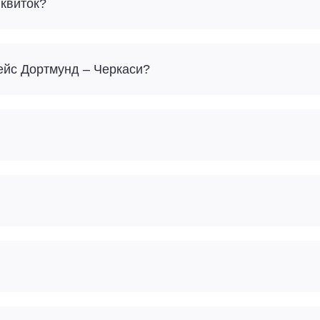
 квиток?
рейс Дортмунд – Черкаси?