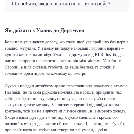
Що робити, якщо пасажир не встиг на рейс?
Як доїхати з Умань до Дортмунд
Коли плануєш далеку дорогу, хочеться, щоб усе пройшло без нервів
і зайвої метушні. У такому випадку найбільш логічний варіант –
купити квиток на автобус Умань – Дортмунд від KLR Bus, бо для
нас це не просто перевезення пасажирів між містами України та
Європи, а ціла система турботи, де ваша безпека та спокій є
головним орієнтиром на кожному кілометрі.
Сучасні поїздки автобусом давно перестали асоціюватися з втомою.
Навпаки, це та сама рідкісна можливість нарешті приділити час
собі: розібрати пошту, глянути нову серію серіалу або просто
заснути під тиху музику. За погоду всередині відповідає клімат-
контроль, тож ви не відчуєте ні літньої спеки, ні зимового холоду.
Якщо з вами їдуть діти – ми підготуємо спеціальні крісла, бо
дитячий комфорт для нас не обговорюється. І, звісно, не забувайте
про своїх котів чи собак: ми створили всі умови, щоб ви