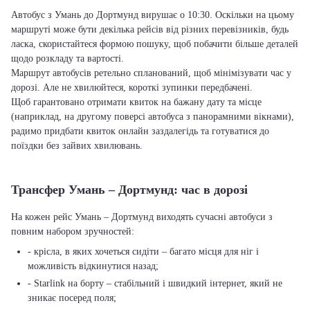
Автобус з Умань до Дортмунд вирушає о 10:30. Оскільки на цьому
маршруті може бути декілька рейсів від різних перевізників, будь
ласка, скористайтеся формою пошуку, щоб побачити більше деталей
щодо розкладу та вартості.
Маршрут автобусів ретельно спланований, щоб мінімізувати час у
дорозі. Але не хвилюйтеся, короткі зупинки передбачені.
Щоб гарантовано отримати квиток на бажану дату та місце
(наприклад, на другому поверсі автобуса з панорамними вікнами),
радимо придбати квиток онлайн заздалегідь та готуватися до
поїздки без зайвих хвилювань.
Трансфер Умань – Дортмунд: час в дорозі
На кожен рейс Умань – Дортмунд виходять сучасні автобуси з
повним набором зручностей:
- крісла, в яких хочеться сидіти – багато місця для ніг і
можливість відкинутися назад;
- Starlink на борту – стабільний і швидкий інтернет, який не
зникає посеред поля;