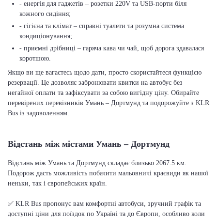
- енергія для гаджетів – розетки 220V та USB-порти біля
кожного сидіння;
- гігієна та клімат – справні туалети та розумна система
кондиціонування;
- приємні дрібниці – гаряча кава чи чай, щоб дорога здавалася
коротшою.
Якщо ви ще вагаєтесь щодо дати, просто скористайтеся функцією
резервації. Це дозволяє забронювати квитки на автобус без
негайної оплати та зафіксувати за собою вигідну ціну. Обирайте
перевірених перевізників Умань – Дортмунд та подорожуйте з KLR
Bus із задоволенням.
Відстань між містами Умань – Дортмунд
Відстань між Умань та Дортмунд складає близько 2067.5 км.
Подорож дасть можливість побачити мальовничі краєвиди як нашої
неньки, так і європейських країн.
✅ KLR Bus пропонує вам комфортні автобуси, зручний графік та
доступні ціни для поїздок по Україні та до Європи, особливо коли