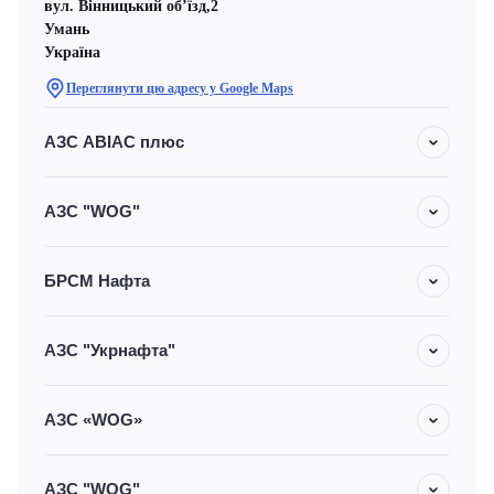
вул. Вінницький об’їзд,2
Умань
Україна
Переглянути цю адресу у Google Maps
АЗС АВІАС плюс
АЗС "WOG"
БРСМ Нафта
АЗС "Укрнафта"
АЗС «WOG»
АЗС "WOG"