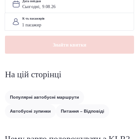
Дата поїздки
Сьогодні, 
9
.
08
.
26
К-ть пасажирів
Знайти квитки
На цій сторінці
Популярні автобусні маршрути
Автобусні зупинки
Питання – Відповіді
Чому варто подорожувати з KLR?