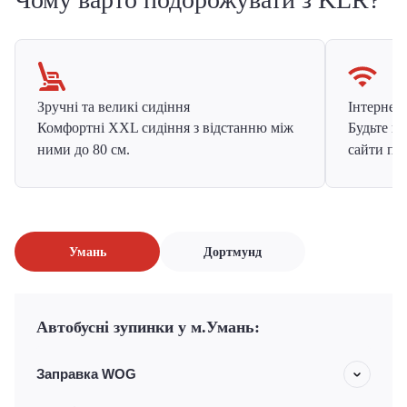
Зручні та великі сидіння
Інтернет в
Комфортні XXL сидіння з відстанню між
Будьте на
ними до 80 см.
сайти про
Умань
Дортмунд
Автобусні зупинки у м.Умань:
Заправка WOG