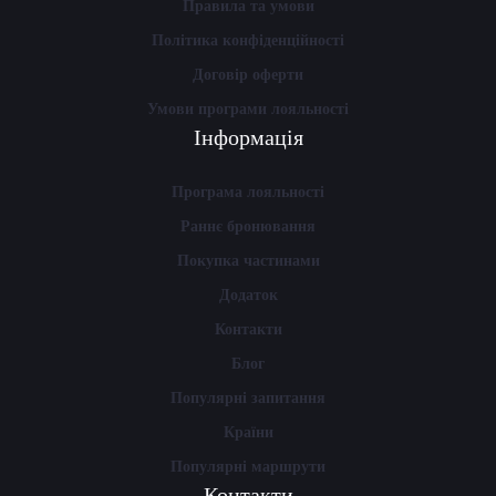
Правила та умови
Політика конфіденційності
Договір оферти
Умови програми лояльності
Інформація
Програма лояльності
Раннє бронювання
Покупка частинами
Додаток
Контакти
Блог
Популярні запитання
Країни
Популярні маршрути
Контакти