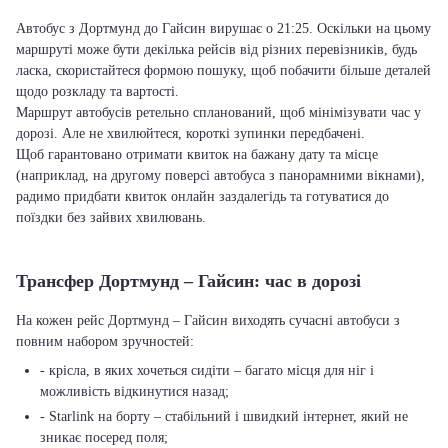
Автобус з Дортмунд до Гайсин вирушає о 21:25. Оскільки на цьому
маршруті може бути декілька рейсів від різних перевізників, будь
ласка, скористайтеся формою пошуку, щоб побачити більше деталей
щодо розкладу та вартості.
Маршрут автобусів ретельно спланований, щоб мінімізувати час у
дорозі. Але не хвилюйтеся, короткі зупинки передбачені.
Щоб гарантовано отримати квиток на бажану дату та місце
(наприклад, на другому поверсі автобуса з панорамними вікнами),
радимо придбати квиток онлайн заздалегідь та готуватися до
поїздки без зайвих хвилювань.
Трансфер Дортмунд – Гайсин: час в дорозі
На кожен рейс Дортмунд – Гайсин виходять сучасні автобуси з
повним набором зручностей:
- крісла, в яких хочеться сидіти – багато місця для ніг і
можливість відкинутися назад;
- Starlink на борту – стабільний і швидкий інтернет, який не
зникає посеред поля;