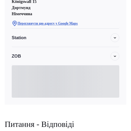
Königswall 15
Дортмунд
Німеччина
Переглянути цю адресу у Google Maps
Station
ZOB
Питання - Відповіді