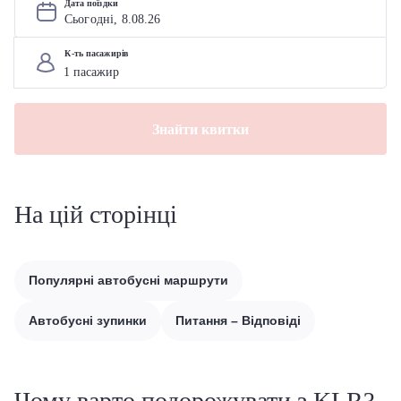
Дата поїздки
Сьогодні, 
8
.
08
.
26
К-ть пасажирів
Знайти квитки
На цій сторінці
Популярні автобусні маршрути
Автобусні зупинки
Питання – Відповіді
Чому варто подорожувати з KLR?