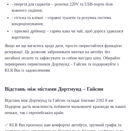
- енергія для гаджетів – розетки 220V та USB-порти біля
кожного сидіння;
- гігієна та клімат – справні туалети та розумна система
кондиціонування;
- приємні дрібниці – гаряча кава чи чай, щоб дорога здавалася
коротшою.
Якщо ви ще вагаєтесь щодо дати, просто скористайтеся функцією
резервації. Це дозволяє забронювати квитки на автобус без
негайної оплати та зафіксувати за собою вигідну ціну. Обирайте
перевірених перевізників Дортмунд – Гайсин та подорожуйте з
KLR Bus із задоволенням.
Відстань між містами Дортмунд – Гайсин
Відстань між Дортмунд та Гайсин складає близько 2102.8 км.
Подорож дасть можливість побачити мальовничі краєвиди як нашої
неньки, так і європейських країн.
✅ KLR Bus пропонує вам комфортні автобуси, зручний графік та