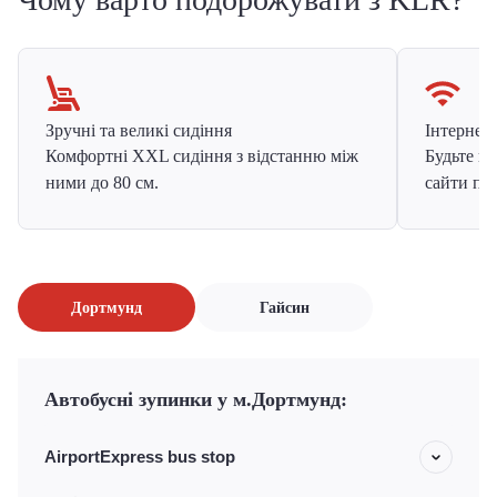
Зручні та великі сидіння
Інтернет в
Комфортні XXL сидіння з відстанню між
Будьте на
ними до 80 см.
сайти про
Дортмунд
Гайсин
Автобусні зупинки у м.Дортмунд:
AirportExpress bus stop