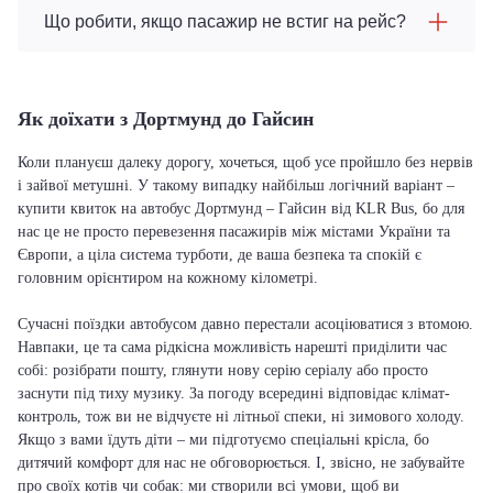
Що робити, якщо пасажир не встиг на рейс?
Як доїхати з Дортмунд до Гайсин
Коли плануєш далеку дорогу, хочеться, щоб усе пройшло без нервів
і зайвої метушні. У такому випадку найбільш логічний варіант –
купити квиток на автобус Дортмунд – Гайсин від KLR Bus, бо для
нас це не просто перевезення пасажирів між містами України та
Європи, а ціла система турботи, де ваша безпека та спокій є
головним орієнтиром на кожному кілометрі.
Сучасні поїздки автобусом давно перестали асоціюватися з втомою.
Навпаки, це та сама рідкісна можливість нарешті приділити час
собі: розібрати пошту, глянути нову серію серіалу або просто
заснути під тиху музику. За погоду всередині відповідає клімат-
контроль, тож ви не відчуєте ні літньої спеки, ні зимового холоду.
Якщо з вами їдуть діти – ми підготуємо спеціальні крісла, бо
дитячий комфорт для нас не обговорюється. І, звісно, не забувайте
про своїх котів чи собак: ми створили всі умови, щоб ви