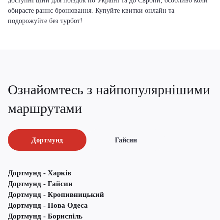
доступні ціни для поїздок по Україні та до Європи, особливо коли
обираєте раннє бронювання. Купуйте квитки онлайн та
подорожуйте без турбот!
Ознайомтесь з найпопулярнішими
маршрутами
Дортмунд
Гайсин
Дортмунд - Харків
Дортмунд - Гайсин
Дортмунд - Кропивницький
Дортмунд - Нова Одеса
Дортмунд - Бориспіль