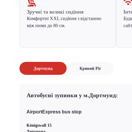
Зручні та великі сидіння
Інт
Комфортні XXL сидіння з відстанню
Будь
між ними до 80 см.
сайт
Дортмунд
Кривий Ріг
Автобусні зупинки у м.Дортмунд:
AirportExpress bus stop
Königswall 15
Дортмунд