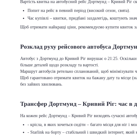
Вартість квитка на автобусний рейс Дортмунд – Кривий Ріг скл
Попит на рейс в певний період (високий сезон, свята).
Час купівлі – квитки, придбані заздалегідь, коштують зна
Щоб отримати найкращі ціни, рекомендуємо купити квиток заз
Розклад руху рейсового автобуса Дортмун
Автобус з Дортмунд до Кривий Ріг вирушає о 21:25. Оскільки 
більше деталей щодо розкладу та вартості.
Маршрут автобусів ретельно спланований, щоб мінімізувати ча
Щоб гарантовано отримати квиток на бажану дату та місце (на
без зайвих хвилювань.
Трансфер Дортмунд – Кривий Ріг: час в д
На кожен рейс Дортмунд – Кривий Ріг виходять сучасні автоб
- крісла, в яких хочеться сидіти – багато місця для ніг і м
- Starlink на борту – стабільний і швидкий інтернет, який