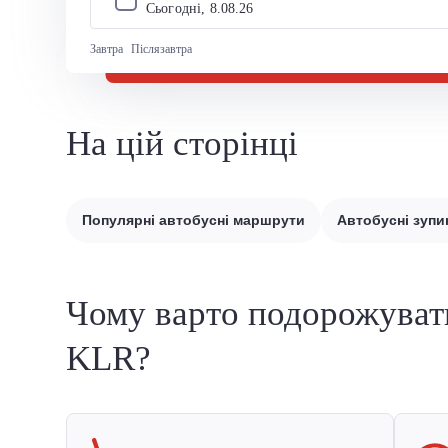
Сьогодні, 
8
.
08
.
26
Завтра
Післязавтра
На цій сторінці
Популярні автобусні маршрути
Автобусні зупи
Чому варто подорожуват
KLR?