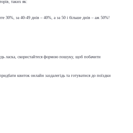
орів, таких як:
е 30%, за 40-49 днів – 40%, а за 50 і більше днів – аж 50%!
будь ласка, скористайтеся формою пошуку, щоб побачити
ридбати квиток онлайн заздалегідь та готуватися до поїздки