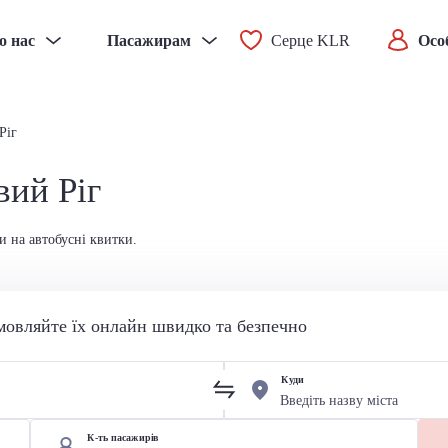
о нас
Пасажирам
Серце KLR
Осо
Ріг
вий Ріг
и на автобусні квитки.
мовляйте їх онлайн швидко та безпечно
Куди
К-ть пасажирів