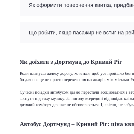
Як оформити повернення квитка, придба
Що робити, якщо пасажир не встиг на ре
Як доїхати з Дортмунд до Кривий Ріг
Коли плануєш далеку дорогу, хочеться, щоб усе пройшло без н
бо для нас це не просто перевезення пасажирів між містами У
Сучасні поїздки автобусом давно перестали асоціюватися з вто
заснути під тиху музику. За погоду всередині відповідає кліма
дитячий комфорт для нас не обговорюється. І, звісно, не забу
Автобус Дортмунд – Кривий Ріг: ціна кв