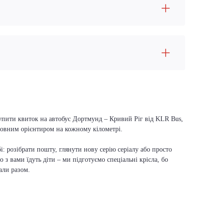
купити квиток на автобус Дортмунд – Кривий Ріг від KLR Bus,
оловним орієнтиром на кожному кілометрі.
і: розібрати пошту, глянути нову серію серіалу або просто
о з вами їдуть діти – ми підготуємо спеціальні крісла, бо
али разом.