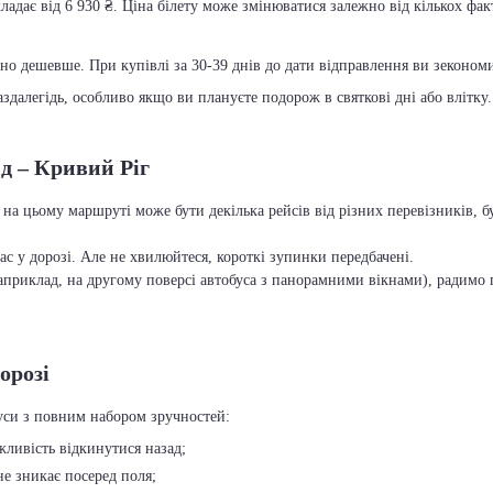
адає від 6 930 ₴. Ціна білету може змінюватися залежно від кількох факт
чно дешевше. При купівлі за 30-39 днів до дати відправлення ви зекономит
далегідь, особливо якщо ви плануєте подорож в святкові дні або влітку.
д – Кривий Ріг
на цьому маршруті може бути декілька рейсів від різних перевізників, 
с у дорозі. Але не хвилюйтеся, короткі зупинки передбачені.
приклад, на другому поверсі автобуса з панорамними вікнами), радимо п
орозі
уси з повним набором зручностей:
ожливість відкинутися назад;
 не зникає посеред поля;