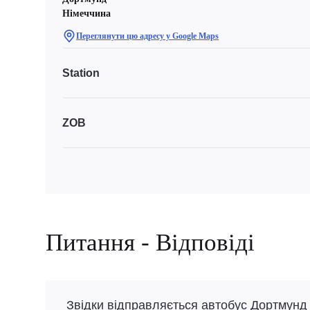
Німеччина
Переглянути цю адресу у Google Maps
Station
ZOB
Питання - Відповіді
Звідки відправляється автобус Дортмунд 