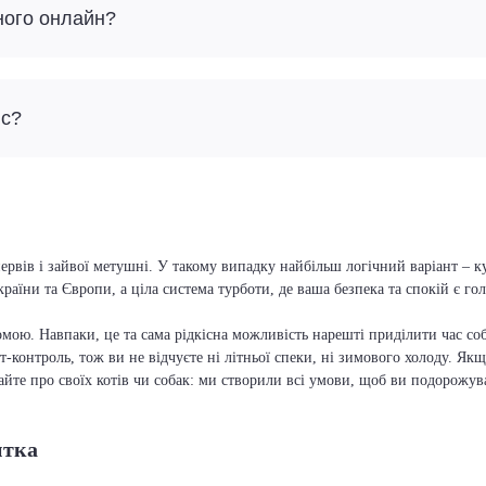
ного онлайн?
йс?
ервів і зайвої метушні. У такому випадку найбільш логічний варіант – 
країни та Європи, а ціла система турботи, де ваша безпека та спокій є г
мою. Навпаки, це та сама рідкісна можливість нарешті приділити час соб
т-контроль, тож ви не відчуєте ні літньої спеки, ні зимового холоду. Якщ
вайте про своїх котів чи собак: ми створили всі умови, щоб ви подорожув
итка