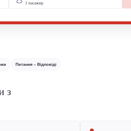
нки
Питання – Відповіді
и з