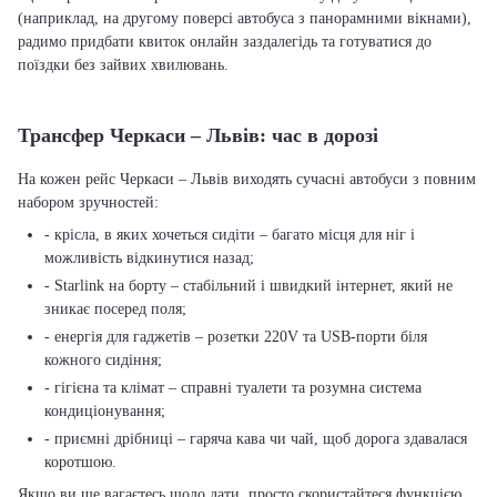
(наприклад, на другому поверсі автобуса з панорамними вікнами),
радимо придбати квиток онлайн заздалегідь та готуватися до
поїздки без зайвих хвилювань.
Трансфер Черкаси – Львів: час в дорозі
На кожен рейс Черкаси – Львів виходять сучасні автобуси з повним
набором зручностей:
- крісла, в яких хочеться сидіти – багато місця для ніг і
можливість відкинутися назад;
- Starlink на борту – стабільний і швидкий інтернет, який не
зникає посеред поля;
- енергія для гаджетів – розетки 220V та USB-порти біля
кожного сидіння;
- гігієна та клімат – справні туалети та розумна система
кондиціонування;
- приємні дрібниці – гаряча кава чи чай, щоб дорога здавалася
коротшою.
Якщо ви ще вагаєтесь щодо дати, просто скористайтеся функцією