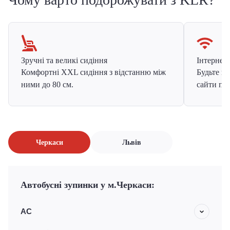
Зручні та великі сидіння
Інтернет в
Комфортні XXL сидіння з відстанню між
Будьте на
ними до 80 см.
сайти про
Черкаси
Львів
Автобусні зупинки у м.Черкаси:
АС