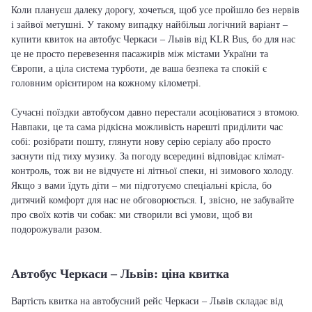
Коли плануєш далеку дорогу, хочеться, щоб усе пройшло без нервів
і зайвої метушні. У такому випадку найбільш логічний варіант –
купити квиток на автобус Черкаси – Львів від KLR Bus, бо для нас
це не просто перевезення пасажирів між містами України та
Європи, а ціла система турботи, де ваша безпека та спокій є
головним орієнтиром на кожному кілометрі.
Сучасні поїздки автобусом давно перестали асоціюватися з втомою.
Навпаки, це та сама рідкісна можливість нарешті приділити час
собі: розібрати пошту, глянути нову серію серіалу або просто
заснути під тиху музику. За погоду всередині відповідає клімат-
контроль, тож ви не відчуєте ні літньої спеки, ні зимового холоду.
Якщо з вами їдуть діти – ми підготуємо спеціальні крісла, бо
дитячий комфорт для нас не обговорюється. І, звісно, не забувайте
про своїх котів чи собак: ми створили всі умови, щоб ви
подорожували разом.
Автобус Черкаси – Львів: ціна квитка
Вартість квитка на автобусний рейс Черкаси – Львів складає від