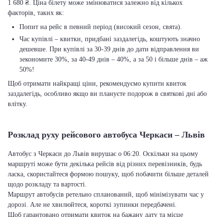
1 680 ₴. Ціна білету може змінюватися залежно від кількох
факторів, таких як:
Попит на рейс в певний період (високий сезон, свята).
Час купівлі – квитки, придбані заздалегідь, коштують значно
дешевше. При купівлі за 30-39 днів до дати відправлення ви
зекономите 30%, за 40-49 днів – 40%, а за 50 і більше днів – аж
50%!
Щоб отримати найкращі ціни, рекомендуємо купити квиток
заздалегідь, особливо якщо ви плануєте подорож в святкові дні або
влітку.
Розклад руху рейсового автобуса Черкаси – Львів
Автобус з Черкаси до Львів вирушає о 06:20. Оскільки на цьому
маршруті може бути декілька рейсів від різних перевізників, будь
ласка, скористайтеся формою пошуку, щоб побачити більше деталей
щодо розкладу та вартості.
Маршрут автобусів ретельно спланований, щоб мінімізувати час у
дорозі. Але не хвилюйтеся, короткі зупинки передбачені.
Щоб гарантовано отримати квиток на бажану дату та місце