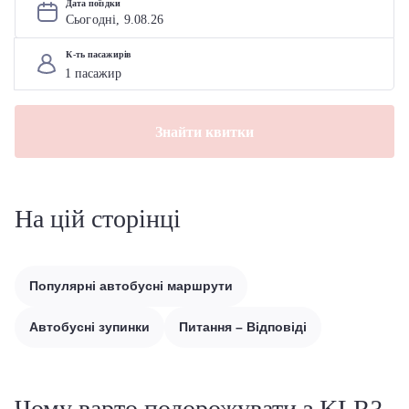
Дата поїздки
Сьогодні, 
9
.
08
.
26
К-ть пасажирів
Знайти квитки
На цій сторінці
Популярні автобусні маршрути
Автобусні зупинки
Питання – Відповіді
Чому варто подорожувати з KLR?