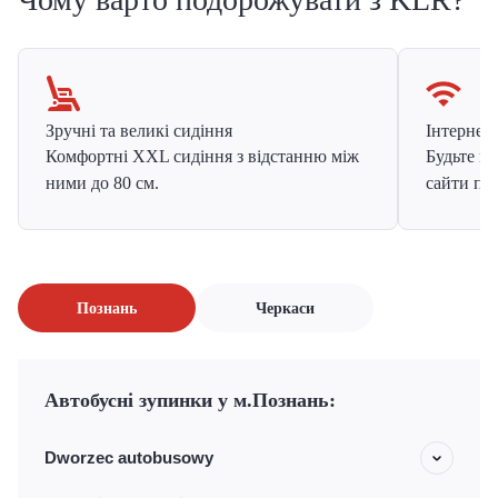
Зручні та великі сидіння
Інтернет в
Комфортні XXL сидіння з відстанню між
Будьте на
ними до 80 см.
сайти про
Познань
Черкаси
Автобусні зупинки у м.Познань:
Dworzec autobusowy