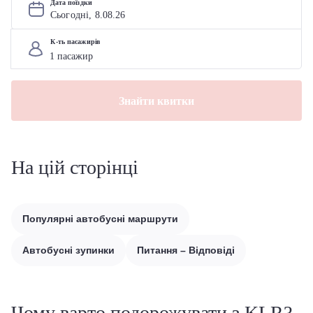
Дата поїздки
Сьогодні, 
8
.
08
.
26
К-ть пасажирів
Знайти квитки
На цій сторінці
Популярні автобусні маршрути
Автобусні зупинки
Питання – Відповіді
Чому варто подорожувати з KLR?