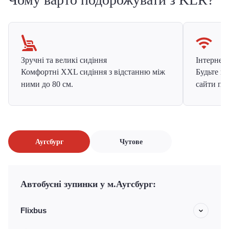
Зручні та великі сидіння
Інтернет в
Комфортні XXL сидіння з відстанню між
Будьте на
ними до 80 см.
сайти про
Аугсбург
Чутове
Автобусні зупинки у м.Аугсбург:
Flixbus