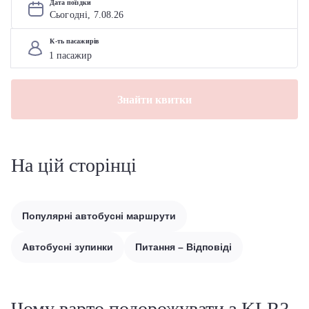
Дата поїздки
Сьогодні, 
7
.
08
.
26
К-ть пасажирів
Знайти квитки
На цій сторінці
Популярні автобусні маршрути
Автобусні зупинки
Питання – Відповіді
Чому варто подорожувати з KLR?