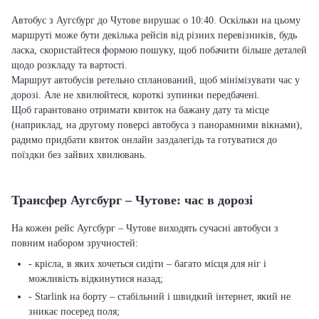
Автобус з Аугсбург до Чутове вирушає о 10:40. Оскільки на цьому
маршруті може бути декілька рейсів від різних перевізників, будь
ласка, скористайтеся формою пошуку, щоб побачити більше деталей
щодо розкладу та вартості.
Маршрут автобусів ретельно спланований, щоб мінімізувати час у
дорозі. Але не хвилюйтеся, короткі зупинки передбачені.
Щоб гарантовано отримати квиток на бажану дату та місце
(наприклад, на другому поверсі автобуса з панорамними вікнами),
радимо придбати квиток онлайн заздалегідь та готуватися до
поїздки без зайвих хвилювань.
Трансфер Аугсбург – Чутове: час в дорозі
На кожен рейс Аугсбург – Чутове виходять сучасні автобуси з
повним набором зручностей:
- крісла, в яких хочеться сидіти – багато місця для ніг і
можливість відкинутися назад;
- Starlink на борту – стабільний і швидкий інтернет, який не
зникає посеред поля;