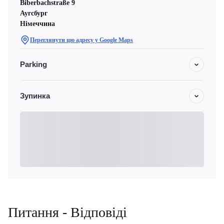
Biberbachstraße 9
Аугсбург
Німеччина
Переглянути цю адресу у Google Maps
Parking
Зупинка
Питання - Відповіді