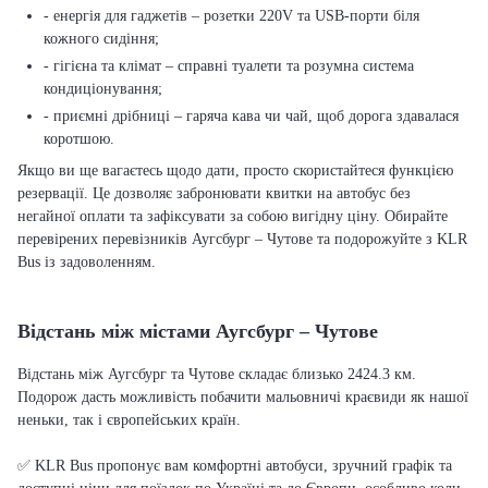
- енергія для гаджетів – розетки 220V та USB-порти біля
кожного сидіння;
- гігієна та клімат – справні туалети та розумна система
кондиціонування;
- приємні дрібниці – гаряча кава чи чай, щоб дорога здавалася
коротшою.
Якщо ви ще вагаєтесь щодо дати, просто скористайтеся функцією
резервації. Це дозволяє забронювати квитки на автобус без
негайної оплати та зафіксувати за собою вигідну ціну. Обирайте
перевірених перевізників Аугсбург – Чутове та подорожуйте з KLR
Bus із задоволенням.
Відстань між містами Аугсбург – Чутове
Відстань між Аугсбург та Чутове складає близько 2424.3 км.
Подорож дасть можливість побачити мальовничі краєвиди як нашої
неньки, так і європейських країн.
✅ KLR Bus пропонує вам комфортні автобуси, зручний графік та