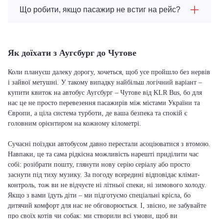
Що робити, якщо пасажир не встиг на рейс?
Як доїхати з Аугсбург до Чутове
Коли плануєш далеку дорогу, хочеться, щоб усе пройшло без нервів
і зайвої метушні. У такому випадку найбільш логічний варіант –
купити квиток на автобус Аугсбург – Чутове від KLR Bus, бо для
нас це не просто перевезення пасажирів між містами України та
Європи, а ціла система турботи, де ваша безпека та спокій є
головним орієнтиром на кожному кілометрі.
Сучасні поїздки автобусом давно перестали асоціюватися з втомою.
Навпаки, це та сама рідкісна можливість нарешті приділити час
собі: розібрати пошту, глянути нову серію серіалу або просто
заснути під тиху музику. За погоду всередині відповідає клімат-
контроль, тож ви не відчуєте ні літньої спеки, ні зимового холоду.
Якщо з вами їдуть діти – ми підготуємо спеціальні крісла, бо
дитячий комфорт для нас не обговорюється. І, звісно, не забувайте
про своїх котів чи собак: ми створили всі умови, щоб ви