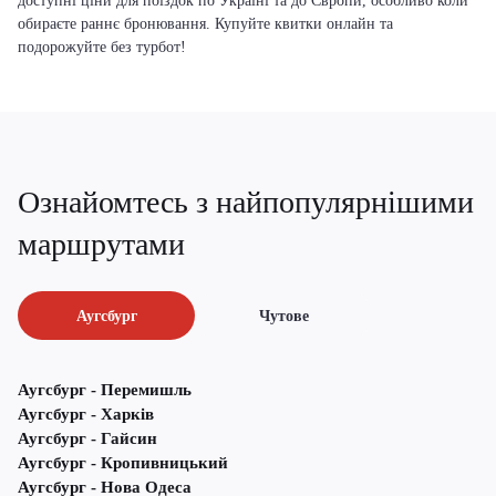
доступні ціни для поїздок по Україні та до Європи, особливо коли
обираєте раннє бронювання. Купуйте квитки онлайн та
подорожуйте без турбот!
Ознайомтесь з найпопулярнішими
маршрутами
Аугсбург
Чутове
Аугсбург - Перемишль
Аугсбург - Харків
Аугсбург - Гайсин
Аугсбург - Кропивницький
Аугсбург - Нова Одеса