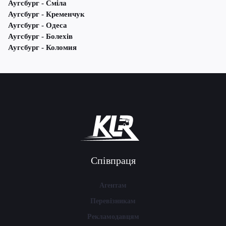
Аугсбург - Сміла
Аугсбург - Кременчук
Аугсбург - Одеса
Аугсбург - Болехів
Аугсбург - Коломия
Співпраця
Агентам
Перевізникам
Рекламодавцям