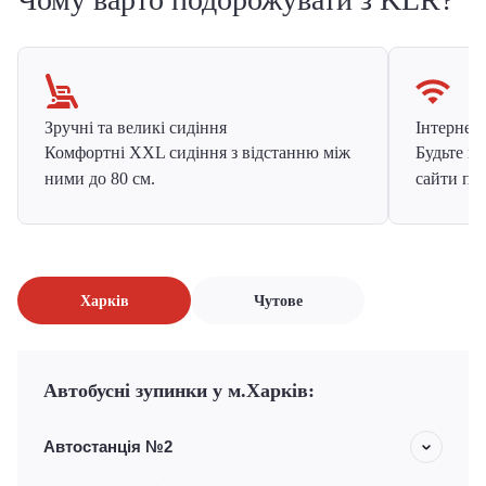
Зручні та великі сидіння
Інтернет в
Комфортні XXL сидіння з відстанню між
Будьте на
ними до 80 см.
сайти про
Харків
Чутове
Автобусні зупинки у м.Харків:
Автостанція №2