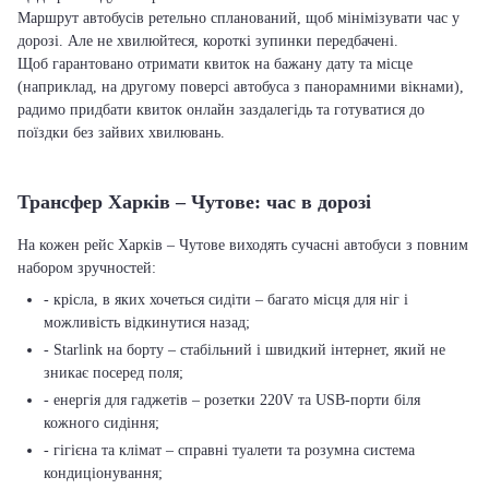
Маршрут автобусів ретельно спланований, щоб мінімізувати час у
дорозі. Але не хвилюйтеся, короткі зупинки передбачені.
Щоб гарантовано отримати квиток на бажану дату та місце
(наприклад, на другому поверсі автобуса з панорамними вікнами),
радимо придбати квиток онлайн заздалегідь та готуватися до
поїздки без зайвих хвилювань.
Трансфер Харків – Чутове: час в дорозі
На кожен рейс Харків – Чутове виходять сучасні автобуси з повним
набором зручностей:
- крісла, в яких хочеться сидіти – багато місця для ніг і
можливість відкинутися назад;
- Starlink на борту – стабільний і швидкий інтернет, який не
зникає посеред поля;
- енергія для гаджетів – розетки 220V та USB-порти біля
кожного сидіння;
- гігієна та клімат – справні туалети та розумна система
кондиціонування;