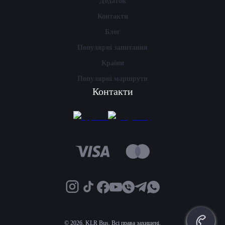
Додаток
Контакти
Блог
Популярні запитання
Країни
Популярні маршрути
Контакти
©
2026, KLR Bus. Всі права захищені.