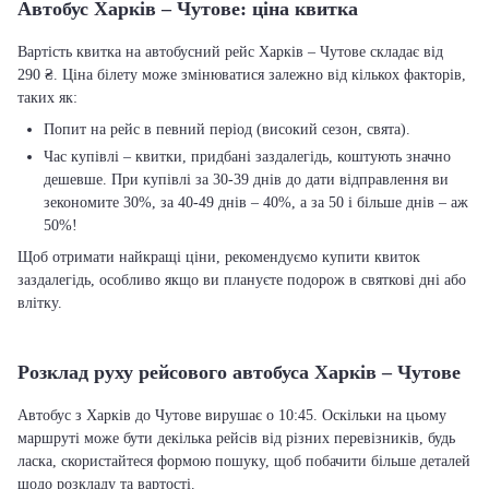
Автобус Харків – Чутове: ціна квитка
Вартість квитка на автобусний рейс Харків – Чутове складає від
290 ₴. Ціна білету може змінюватися залежно від кількох факторів,
таких як:
Попит на рейс в певний період (високий сезон, свята).
Час купівлі – квитки, придбані заздалегідь, коштують значно
дешевше. При купівлі за 30-39 днів до дати відправлення ви
зекономите 30%, за 40-49 днів – 40%, а за 50 і більше днів – аж
50%!
Щоб отримати найкращі ціни, рекомендуємо купити квиток
заздалегідь, особливо якщо ви плануєте подорож в святкові дні або
влітку.
Розклад руху рейсового автобуса Харків – Чутове
Автобус з Харків до Чутове вирушає о 10:45. Оскільки на цьому
маршруті може бути декілька рейсів від різних перевізників, будь
ласка, скористайтеся формою пошуку, щоб побачити більше деталей
щодо розкладу та вартості.