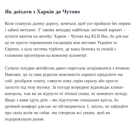
Як доїхати з Харків до Чутове
Коли плануєш далеку дорогу, хочеться, щоб усе пройшло без нервів
і зайвої метушні. У такому випадку найбільш логічний варіант –
купити квиток на автобус Харків – Чутове від KLR Bus, бо для нас
це не просто перевезення пасажирів між містами України та
Європи, а ціла система турботи, де ваша безпека та спокій є
головним орієнтиром на кожному кілометрі.
Сучасні поїздки автобусом давно перестали асоціюватися з втомою.
Навпаки, це та сама рідкісна можливість нарешті приділити час
собі: розібрати пошту, глянути нову серію серіалу або просто
заснути під тиху музику. За погоду всередині відповідає клімат-
контроль, тож ви не відчуєте ні літньої спеки, ні зимового холоду.
Якщо з вами їдуть діти – ми підготуємо спеціальні крісла, бо
дитячий комфорт для нас не обговорюється. І, звісно, не забувайте
про своїх котів чи собак: ми створили всі умови, щоб ви
подорожували разом.