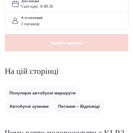
Дата поїздки
Сьогодні, 
8
.
08
.
26
К-ть пасажирів
Знайти квитки
На цій сторінці
Популярні автобусні маршрути
Автобусні зупинки
Питання – Відповіді
Чому варто подорожувати з KLR?