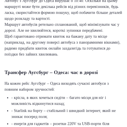
Автобус з Аугсбург до Одеса вирушає о 10:40. Оскільки на цьому
маршруті може бути декілька рейсів від різних перевізників, будь
ласка, скористайтеся формою пошуку, щоб побачити більше деталей
щодо розкладу та вартості.
Маршрут автобусів ретельно спланований, щоб мінімізувати час у
дорозі. Але не хвилюйтеся, короткі зупинки передбачені.
Щоб гарантовано отримати квиток на бажану дату та місце
(наприклад, на другому поверсі автобуса з панорамними вікнами),
радимо придбати квиток онлайн заздалегідь та готуватися до
поїздки без зайвих хвилювань.
Трансфер Аугсбург – Одеса: час в дорозі
На кожен рейс Аугсбург – Одеса виходять сучасні автобуси з
повним набором зручностей:
- крісла, в яких хочеться сидіти – багато місця для ніг і
можливість відкинутися назад;
- Starlink на борту – стабільний і швидкий інтернет, який не
зникає посеред поля;
- енергія для гаджетів – розетки 220V та USB-порти біля