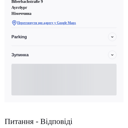
Biberbachstraße 9
Аугсбург
Німеччина
Переглянути цю адресу у Google Maps
Parking
Зупинка
Питання - Відповіді