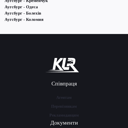
Аугсбург - Кременчук
Аугсбург - Одеса
Аугсбург - Болехів
Аугсбург - Коломия
Співпраця
Агентам
Перевізникам
Рекламодавцям
Документи