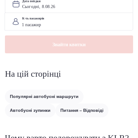
Дата поїздки
Сьогодні, 
8
.
08
.
26
К-ть пасажирів
Знайти квитки
На цій сторінці
Популярні автобусні маршрути
Автобусні зупинки
Питання – Відповіді
Чому варто подорожувати з KLR?