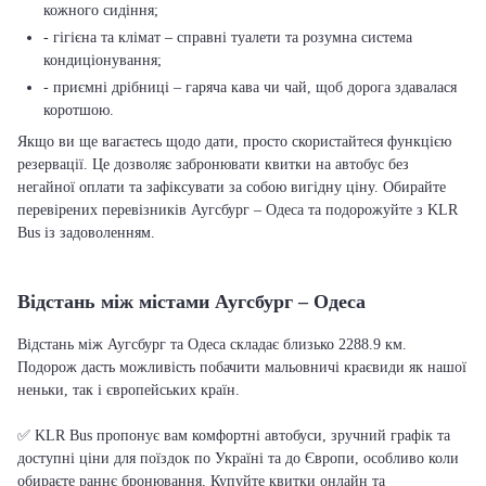
кожного сидіння;
- гігієна та клімат – справні туалети та розумна система
кондиціонування;
- приємні дрібниці – гаряча кава чи чай, щоб дорога здавалася
коротшою.
Якщо ви ще вагаєтесь щодо дати, просто скористайтеся функцією
резервації. Це дозволяє забронювати квитки на автобус без
негайної оплати та зафіксувати за собою вигідну ціну. Обирайте
перевірених перевізників Аугсбург – Одеса та подорожуйте з KLR
Bus із задоволенням.
Відстань між містами Аугсбург – Одеса
Відстань між Аугсбург та Одеса складає близько 2288.9 км.
Подорож дасть можливість побачити мальовничі краєвиди як нашої
неньки, так і європейських країн.
✅ KLR Bus пропонує вам комфортні автобуси, зручний графік та
доступні ціни для поїздок по Україні та до Європи, особливо коли
обираєте раннє бронювання. Купуйте квитки онлайн та