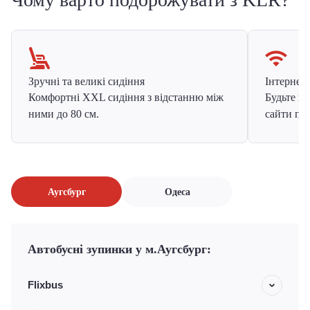
Зручні та великі сидіння
Інтернет в
Комфортні XXL сидіння з відстанню між
Будьте на
ними до 80 см.
сайти про
Аугсбург
Одеса
Автобусні зупинки у м.Аугсбург:
Flixbus