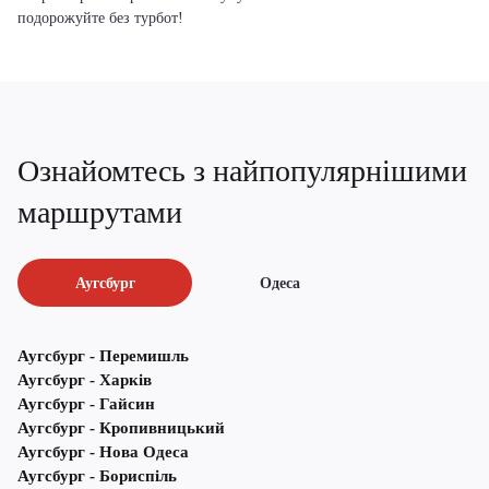
подорожуйте без турбот!
Ознайомтесь з найпопулярнішими
маршрутами
Аугсбург
Одеса
Аугсбург - Перемишль
Аугсбург - Харків
Аугсбург - Гайсин
Аугсбург - Кропивницький
Аугсбург - Нова Одеса
Аугсбург - Бориспіль