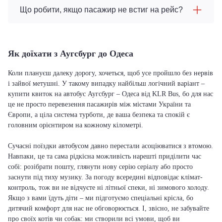
Що робити, якщо пасажир не встиг на рейс?
Як доїхати з Аугсбург до Одеса
Коли плануєш далеку дорогу, хочеться, щоб усе пройшло без нервів
і зайвої метушні. У такому випадку найбільш логічний варіант –
купити квиток на автобус Аугсбург – Одеса від KLR Bus, бо для нас
це не просто перевезення пасажирів між містами України та
Європи, а ціла система турботи, де ваша безпека та спокій є
головним орієнтиром на кожному кілометрі.
Сучасні поїздки автобусом давно перестали асоціюватися з втомою.
Навпаки, це та сама рідкісна можливість нарешті приділити час
собі: розібрати пошту, глянути нову серію серіалу або просто
заснути під тиху музику. За погоду всередині відповідає клімат-
контроль, тож ви не відчуєте ні літньої спеки, ні зимового холоду.
Якщо з вами їдуть діти – ми підготуємо спеціальні крісла, бо
дитячий комфорт для нас не обговорюється. І, звісно, не забувайте
про своїх котів чи собак: ми створили всі умови, щоб ви