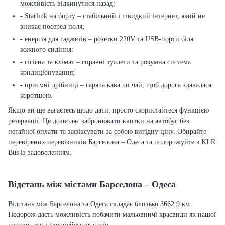
можливість відкинутися назад;
- Starlink на борту – стабільний і швидкий інтернет, який не
зникає посеред поля;
- енергія для гаджетів – розетки 220V та USB-порти біля
кожного сидіння;
- гігієна та клімат – справні туалети та розумна система
кондиціонування;
- приємні дрібниці – гаряча кава чи чай, щоб дорога здавалася
коротшою.
Якщо ви ще вагаєтесь щодо дати, просто скористайтеся функцією
резервації. Це дозволяє забронювати квитки на автобус без
негайної оплати та зафіксувати за собою вигідну ціну. Обирайте
перевірених перевізників Барселона – Одеса та подорожуйте з KLR
Bus із задоволенням.
Відстань між містами Барселона – Одеса
Відстань між Барселона та Одеса складає близько 3662.9 км.
Подорож дасть можливість побачити мальовничі краєвиди як нашої