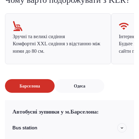
Зручні та великі сидіння
Інтернет в
Комфортні XXL сидіння з відстанню між
Будьте на
ними до 80 см.
сайти про
Барселона
Одеса
Автобусні зупинки у м.Барселона:
Bus station