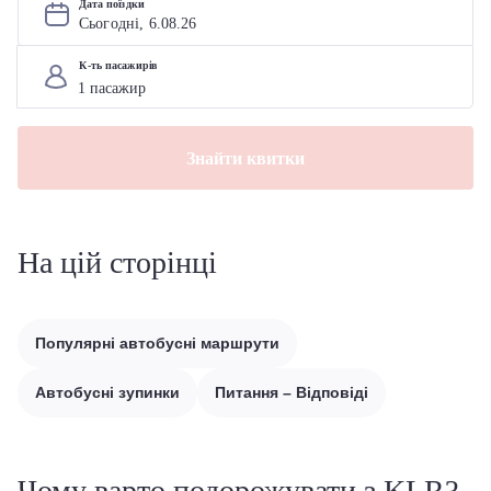
Дата поїздки
Сьогодні, 
6
.
08
.
26
К-ть пасажирів
Знайти квитки
На цій сторінці
Популярні автобусні маршрути
Автобусні зупинки
Питання – Відповіді
Чому варто подорожувати з KLR?