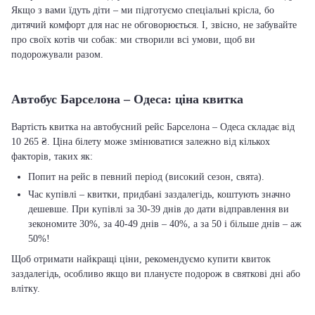
Якщо з вами їдуть діти – ми підготуємо спеціальні крісла, бо
дитячий комфорт для нас не обговорюється. І, звісно, не забувайте
про своїх котів чи собак: ми створили всі умови, щоб ви
подорожували разом.
Автобус Барселона – Одеса: ціна квитка
Вартість квитка на автобусний рейс Барселона – Одеса складає від
10 265 ₴. Ціна білету може змінюватися залежно від кількох
факторів, таких як:
Попит на рейс в певний період (високий сезон, свята).
Час купівлі – квитки, придбані заздалегідь, коштують значно
дешевше. При купівлі за 30-39 днів до дати відправлення ви
зекономите 30%, за 40-49 днів – 40%, а за 50 і більше днів – аж
50%!
Щоб отримати найкращі ціни, рекомендуємо купити квиток
заздалегідь, особливо якщо ви плануєте подорож в святкові дні або
влітку.