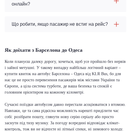
онлайн?
Що робити, якщо пасажир не встиг на рейс?
Як доїхати з Барселона до Одеса
Коли плануєш далеку дорогу, хочеться, щоб усе пройшло без нервів
і зайвої метушні. У такому випадку найбільш логічний варіант –
купити квиток на автобус Барселона – Одеса від KLR Bus, бо для
нас це не просто перевезення пасажирів між містами України та
Європи, а ціла система турботи, де ваша безпека та спокій є
головним орієнтиром на кожному кілометрі.
Сучасні поїздки автобусом давно перестали асоціюватися з втомою.
Навпаки, це та сама рідкісна можливість нарешті приділити час
собі: розібрати пошту, глянути нову серію серіалу або просто
заснути під тиху музику. За погоду всередині відповідає клімат-
контроль, тож ви не відчуєте ні літньої спеки, ні зимового холоду.