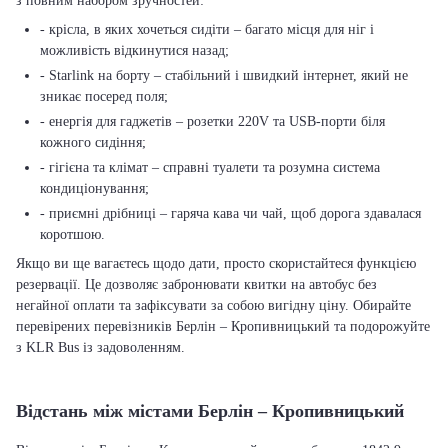
з повним набором зручностей:
- крісла, в яких хочеться сидіти – багато місця для ніг і
можливість відкинутися назад;
- Starlink на борту – стабільний і швидкий інтернет, який не
зникає посеред поля;
- енергія для гаджетів – розетки 220V та USB-порти біля
кожного сидіння;
- гігієна та клімат – справні туалети та розумна система
кондиціонування;
- приємні дрібниці – гаряча кава чи чай, щоб дорога здавалася
коротшою.
Якщо ви ще вагаєтесь щодо дати, просто скористайтеся функцією
резервації. Це дозволяє забронювати квитки на автобус без
негайної оплати та зафіксувати за собою вигідну ціну. Обирайте
перевірених перевізників Берлін – Кропивницький та подорожуйте
з KLR Bus із задоволенням.
Відстань між містами Берлін – Кропивницький