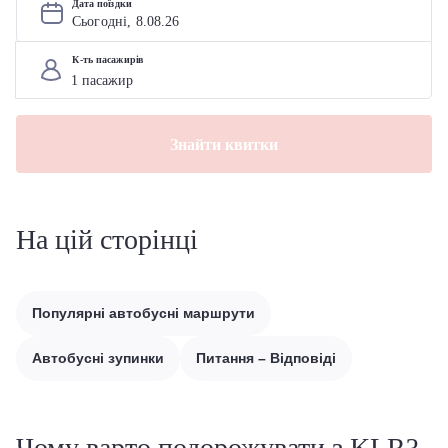
Дата поїздки
Сьогодні, 
8
.
08
.
26
К-ть пасажирів
Знайти квитки
На цій сторінці
Популярні автобусні маршрути
Автобусні зупинки
Питання – Відповіді
Чому варто подорожувати з KLR?