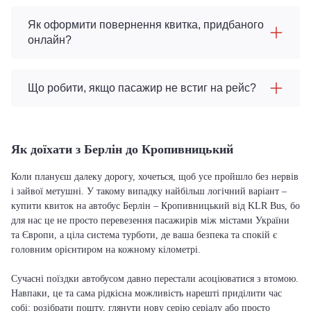
Як оформити повернення квитка, придбаного
онлайн?
Що робити, якщо пасажир не встиг на рейс?
Як доїхати з Берлін до Кропивницький
Коли плануєш далеку дорогу, хочеться, щоб усе пройшло без нервів
і зайвої метушні. У такому випадку найбільш логічний варіант –
купити квиток на автобус Берлін – Кропивницький від KLR Bus, бо
для нас це не просто перевезення пасажирів між містами України
та Європи, а ціла система турботи, де ваша безпека та спокій є
головним орієнтиром на кожному кілометрі.
Сучасні поїздки автобусом давно перестали асоціюватися з втомою.
Навпаки, це та сама рідкісна можливість нарешті приділити час
собі: розібрати пошту, глянути нову серію серіалу або просто