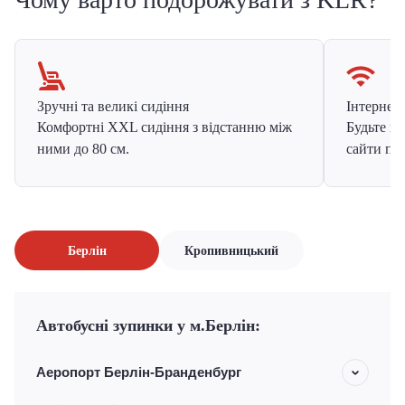
Зручні та великі сидіння
Інтернет в
Комфортні XXL сидіння з відстанню між
Будьте на
ними до 80 см.
сайти про
Берлін
Кропивницький
Автобусні зупинки у м.Берлін:
Аеропорт Берлін-Бранденбург