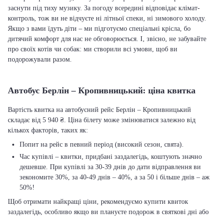
заснути під тиху музику. За погоду всередині відповідає клімат-
контроль, тож ви не відчуєте ні літньої спеки, ні зимового холоду.
Якщо з вами їдуть діти – ми підготуємо спеціальні крісла, бо
дитячий комфорт для нас не обговорюється. І, звісно, не забувайте
про своїх котів чи собак: ми створили всі умови, щоб ви
подорожували разом.
Автобус Берлін – Кропивницький: ціна квитка
Вартість квитка на автобусний рейс Берлін – Кропивницький
складає від 5 940 ₴. Ціна білету може змінюватися залежно від
кількох факторів, таких як:
Попит на рейс в певний період (високий сезон, свята).
Час купівлі – квитки, придбані заздалегідь, коштують значно
дешевше. При купівлі за 30-39 днів до дати відправлення ви
зекономите 30%, за 40-49 днів – 40%, а за 50 і більше днів – аж
50%!
Щоб отримати найкращі ціни, рекомендуємо купити квиток
заздалегідь, особливо якщо ви плануєте подорож в святкові дні або