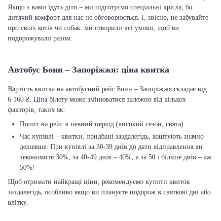
Якщо з вами їдуть діти – ми підготуємо спеціальні крісла, бо
дитячий комфорт для нас не обговорюється. І, звісно, не забувайте
про своїх котів чи собак: ми створили всі умови, щоб ви
подорожували разом.
Автобус Бонн – Запоріжжя: ціна квитка
Вартість квитка на автобусний рейс Бонн – Запоріжжя складає від
6 160 ₴. Ціна білету може змінюватися залежно від кількох
факторів, таких як:
Попит на рейс в певний період (високий сезон, свята).
Час купівлі – квитки, придбані заздалегідь, коштують значно
дешевше. При купівлі за 30-39 днів до дати відправлення ви
зекономите 30%, за 40-49 днів – 40%, а за 50 і більше днів – аж
50%!
Щоб отримати найкращі ціни, рекомендуємо купити квиток
заздалегідь, особливо якщо ви плануєте подорож в святкові дні або
влітку.