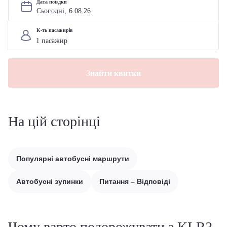
Дата поїздки
Сьогодні, 
6
.
08
.
26
К-ть пасажирів
Знайти квитки
На цій сторінці
Популярні автобусні маршрути
Автобусні зупинки
Питання – Відповіді
Чому варто подорожувати з KLR?