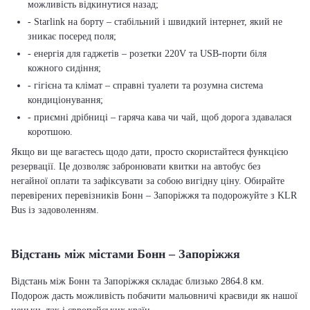
можливість відкинутися назад;
- Starlink на борту – стабільний і швидкий інтернет, який не
зникає посеред поля;
- енергія для гаджетів – розетки 220V та USB-порти біля
кожного сидіння;
- гігієна та клімат – справні туалети та розумна система
кондиціонування;
- приємні дрібниці – гаряча кава чи чай, щоб дорога здавалася
коротшою.
Якщо ви ще вагаєтесь щодо дати, просто скористайтеся функцією
резервації. Це дозволяє забронювати квитки на автобус без
негайної оплати та зафіксувати за собою вигідну ціну. Обирайте
перевірених перевізників Бонн – Запоріжжя та подорожуйте з KLR
Bus із задоволенням.
Відстань між містами Бонн – Запоріжжя
Відстань між Бонн та Запоріжжя складає близько 2864.8 км.
Подорож дасть можливість побачити мальовничі краєвиди як нашої