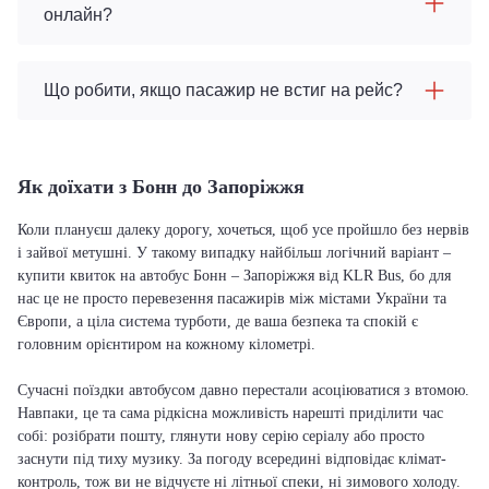
онлайн?
Що робити, якщо пасажир не встиг на рейс?
Як доїхати з Бонн до Запоріжжя
Коли плануєш далеку дорогу, хочеться, щоб усе пройшло без нервів
і зайвої метушні. У такому випадку найбільш логічний варіант –
купити квиток на автобус Бонн – Запоріжжя від KLR Bus, бо для
нас це не просто перевезення пасажирів між містами України та
Європи, а ціла система турботи, де ваша безпека та спокій є
головним орієнтиром на кожному кілометрі.
Сучасні поїздки автобусом давно перестали асоціюватися з втомою.
Навпаки, це та сама рідкісна можливість нарешті приділити час
собі: розібрати пошту, глянути нову серію серіалу або просто
заснути під тиху музику. За погоду всередині відповідає клімат-
контроль, тож ви не відчуєте ні літньої спеки, ні зимового холоду.