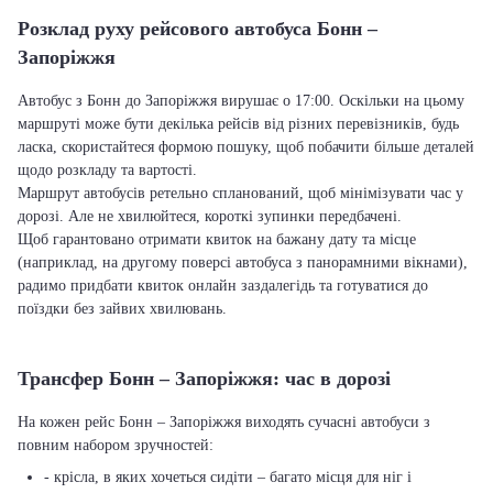
Розклад руху рейсового автобуса Бонн –
Запоріжжя
Автобус з Бонн до Запоріжжя вирушає о 17:00. Оскільки на цьому
маршруті може бути декілька рейсів від різних перевізників, будь
ласка, скористайтеся формою пошуку, щоб побачити більше деталей
щодо розкладу та вартості.
Маршрут автобусів ретельно спланований, щоб мінімізувати час у
дорозі. Але не хвилюйтеся, короткі зупинки передбачені.
Щоб гарантовано отримати квиток на бажану дату та місце
(наприклад, на другому поверсі автобуса з панорамними вікнами),
радимо придбати квиток онлайн заздалегідь та готуватися до
поїздки без зайвих хвилювань.
Трансфер Бонн – Запоріжжя: час в дорозі
На кожен рейс Бонн – Запоріжжя виходять сучасні автобуси з
повним набором зручностей:
- крісла, в яких хочеться сидіти – багато місця для ніг і