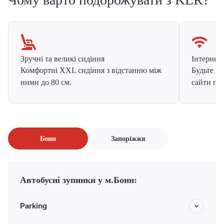
Зручні та великі сидіння
Інтернет в
Комфортні XXL сидіння з відстанню між
Будьте на
ними до 80 см.
сайти про
Бонн
Запоріжжя
Автобусні зупинки у м.Бонн:
Parking