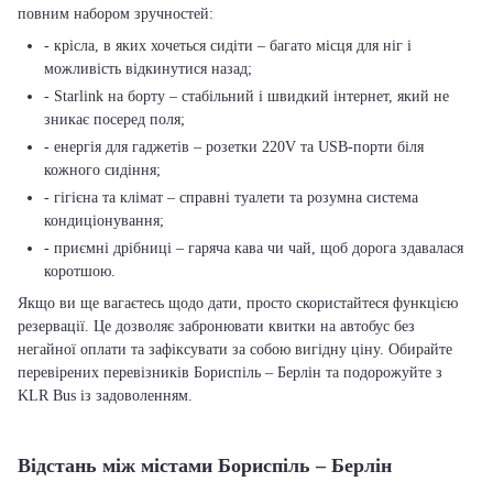
повним набором зручностей:
- крісла, в яких хочеться сидіти – багато місця для ніг і
можливість відкинутися назад;
- Starlink на борту – стабільний і швидкий інтернет, який не
зникає посеред поля;
- енергія для гаджетів – розетки 220V та USB-порти біля
кожного сидіння;
- гігієна та клімат – справні туалети та розумна система
кондиціонування;
- приємні дрібниці – гаряча кава чи чай, щоб дорога здавалася
коротшою.
Якщо ви ще вагаєтесь щодо дати, просто скористайтеся функцією
резервації. Це дозволяє забронювати квитки на автобус без
негайної оплати та зафіксувати за собою вигідну ціну. Обирайте
перевірених перевізників Бориспіль – Берлін та подорожуйте з
KLR Bus із задоволенням.
Відстань між містами Бориспіль – Берлін