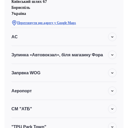
Київський шлях 67
Бориспіль
Україна
Переглянути цю адресу у Google Maps
АС
Зупинка «Автовокзал», біля магазину Фора
Запрвка WOG
Аеропорт
СМ "АТБ"
"ТРЦ Park Town"