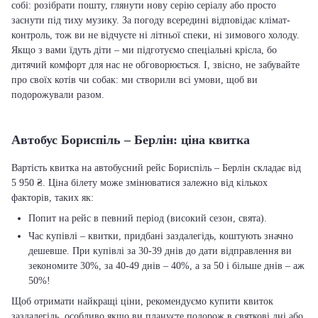
собі: розібрати пошту, глянути нову серію серіалу або просто
заснути під тиху музику. За погоду всередині відповідає клімат-
контроль, тож ви не відчуєте ні літньої спеки, ні зимового холоду.
Якщо з вами їдуть діти – ми підготуємо спеціальні крісла, бо
дитячий комфорт для нас не обговорюється. І, звісно, не забувайте
про своїх котів чи собак: ми створили всі умови, щоб ви
подорожували разом.
Автобус Бориспіль – Берлін: ціна квитка
Вартість квитка на автобусний рейс Бориспіль – Берлін складає від
5 950 ₴. Ціна білету може змінюватися залежно від кількох
факторів, таких як:
Попит на рейс в певний період (високий сезон, свята).
Час купівлі – квитки, придбані заздалегідь, коштують значно
дешевше. При купівлі за 30-39 днів до дати відправлення ви
зекономите 30%, за 40-49 днів – 40%, а за 50 і більше днів – аж
50%!
Щоб отримати найкращі ціни, рекомендуємо купити квиток
заздалегідь, особливо якщо ви плануєте подорож в святкові дні або