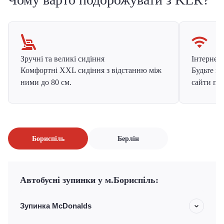
Зручні та великі сидіння
Інтернет в
Комфортні XXL сидіння з відстанню між
Будьте на
ними до 80 см.
сайти про
Бориспіль
Берлін
Автобусні зупинки у м.Бориспіль:
Зупинка McDonalds