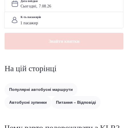
Дата поїздки
Сьогодні, 
7
.
08
.
26
К-ть пасажирів
Знайти квитки
На цій сторінці
Популярні автобусні маршрути
Автобусні зупинки
Питання – Відповіді
Чому варто подорожувати з KLR?