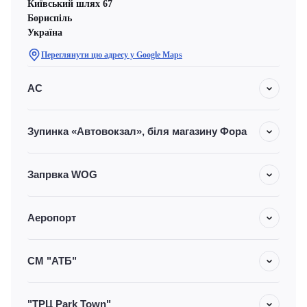
Київський шлях 67
Бориспіль
Україна
Переглянути цю адресу у Google Maps
АС
Зупинка «Автовокзал», біля магазину Фора
Запрвка WOG
Аеропорт
СМ "АТБ"
"ТРЦ Park Town"