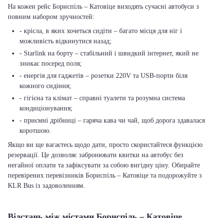
На кожен рейс Бориспіль – Катовіце виходять сучасні автобуси з
повним набором зручностей:
- крісла, в яких хочеться сидіти – багато місця для ніг і
можливість відкинутися назад;
- Starlink на борту – стабільний і швидкий інтернет, який не
зникає посеред поля;
- енергія для гаджетів – розетки 220V та USB-порти біля
кожного сидіння;
- гігієна та клімат – справні туалети та розумна система
кондиціонування;
- приємні дрібниці – гаряча кава чи чай, щоб дорога здавалася
коротшою.
Якщо ви ще вагаєтесь щодо дати, просто скористайтеся функцією
резервації. Це дозволяє забронювати квитки на автобус без
негайної оплати та зафіксувати за собою вигідну ціну. Обирайте
перевірених перевізників Бориспіль – Катовіце та подорожуйте з
KLR Bus із задоволенням.
Відстань між містами Бориспіль – Катовіце