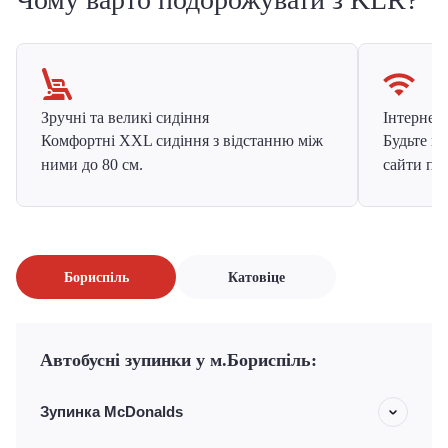
Зручні та великі сидіння
Інтернет в
Комфортні XXL сидіння з відстанню між
Будьте на
ними до 80 см.
сайти про
Бориспіль
Катовіце
Автобусні зупинки у м.Бориспіль:
Зупинка McDonalds