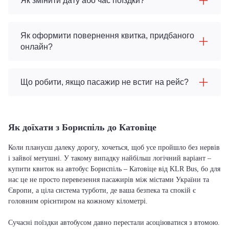
Як змінити дату або час поїздки?
Як оформити повернення квитка, придбаного
онлайн?
Що робити, якщо пасажир не встиг на рейс?
Як доїхати з Бориспіль до Катовіце
Коли плануєш далеку дорогу, хочеться, щоб усе пройшло без нервів
і зайвої метушні. У такому випадку найбільш логічний варіант –
купити квиток на автобус Бориспіль – Катовіце від KLR Bus, бо для
нас це не просто перевезення пасажирів між містами України та
Європи, а ціла система турботи, де ваша безпека та спокій є
головним орієнтиром на кожному кілометрі.
Сучасні поїздки автобусом давно перестали асоціюватися з втомою.