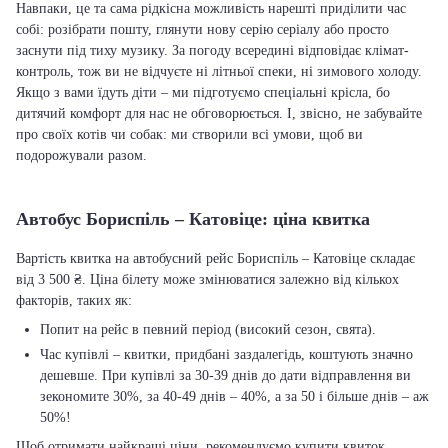
Навпаки, це та сама рідкісна можливість нарешті приділити час
собі: розібрати пошту, глянути нову серію серіалу або просто
заснути під тиху музику. За погоду всередині відповідає клімат-
контроль, тож ви не відчуєте ні літньої спеки, ні зимового холоду.
Якщо з вами їдуть діти – ми підготуємо спеціальні крісла, бо
дитячий комфорт для нас не обговорюється. І, звісно, не забувайте
про своїх котів чи собак: ми створили всі умови, щоб ви
подорожували разом.
Автобус Бориспіль – Катовіце: ціна квитка
Вартість квитка на автобусний рейс Бориспіль – Катовіце складає
від 3 500 ₴. Ціна білету може змінюватися залежно від кількох
факторів, таких як:
Попит на рейс в певний період (високий сезон, свята).
Час купівлі – квитки, придбані заздалегідь, коштують значно
дешевше. При купівлі за 30-39 днів до дати відправлення ви
зекономите 30%, за 40-49 днів – 40%, а за 50 і більше днів – аж
50%!
Щоб отримати найкращі ціни, рекомендуємо купити квиток