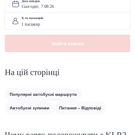
Дата поїздки
Сьогодні, 
7
.
08
.
26
К-ть пасажирів
Знайти квитки
На цій сторінці
Популярні автобусні маршрути
Автобусні зупинки
Питання – Відповіді
Чому варто подорожувати з KLR?