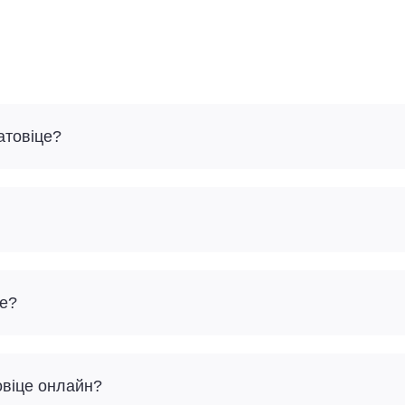
атовіце?
це?
овіце онлайн?