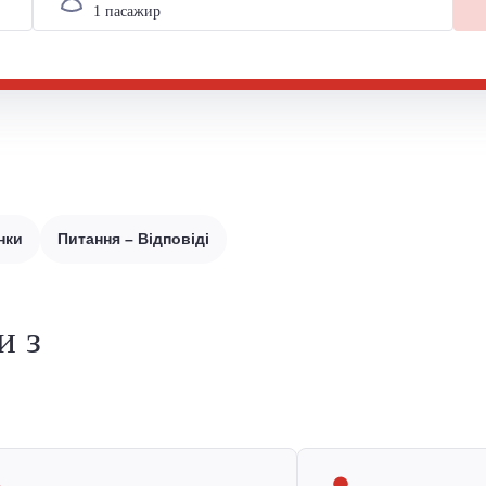
нки
Питання – Відповіді
и з