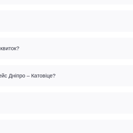
 квиток?
ейс Дніпро – Катовіце?