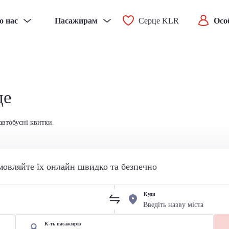
о нас
Пасажирам
Серце KLR
Осо
це
автобусні квитки.
мовляйте їх онлайн швидко та безпечно
Куди
К-ть пасажирів