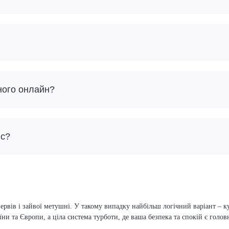
ного онлайн?
йс?
ервів і зайвої метушні. У такому випадку найбільш логічний варіант – к
їни та Європи, а ціла система турботи, де ваша безпека та спокій є голо