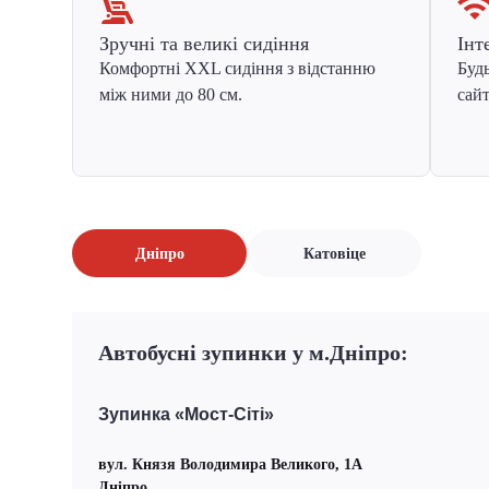
Зручні та великі сидіння
Інт
Комфортні XXL сидіння з відстанню
Будь
між ними до 80 см.
сайт
Дніпро
Катовіце
Автобусні зупинки у м.Дніпро:
Зупинка «Мост-Сіті»
вул. Князя Володимира Великого, 1А
Дніпро