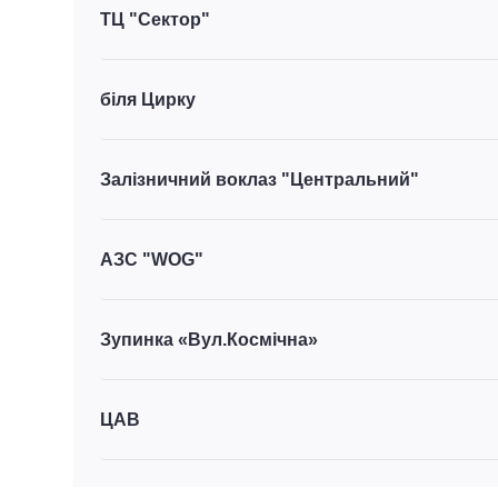
ТЦ "Сектор"
біля Цирку
Залізничний воклаз "Центральний"
АЗС "WOG"
Зупинка «Вул.Космічна»
ЦАВ