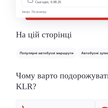
Сьогодні, 
6
.
08
.
26
Завтра
Післязавтра
На цій сторінці
Популярні автобусні маршрути
Автобусні зупи
Чому варто подорожуват
KLR?