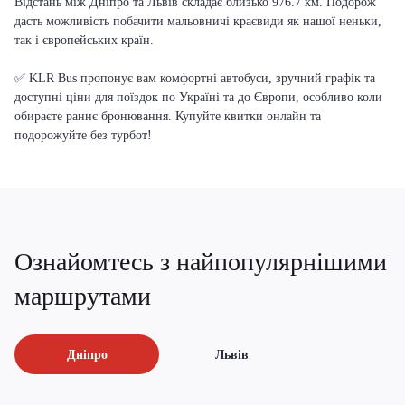
Відстань між Дніпро та Львів складає близько 976.7 км. Подорож
дасть можливість побачити мальовничі краєвиди як нашої неньки,
так і європейських країн.
✅ KLR Bus пропонує вам комфортні автобуси, зручний графік та
доступні ціни для поїздок по Україні та до Європи, особливо коли
обираєте раннє бронювання. Купуйте квитки онлайн та
подорожуйте без турбот!
Ознайомтесь з найпопулярнішими
маршрутами
Дніпро
Львів