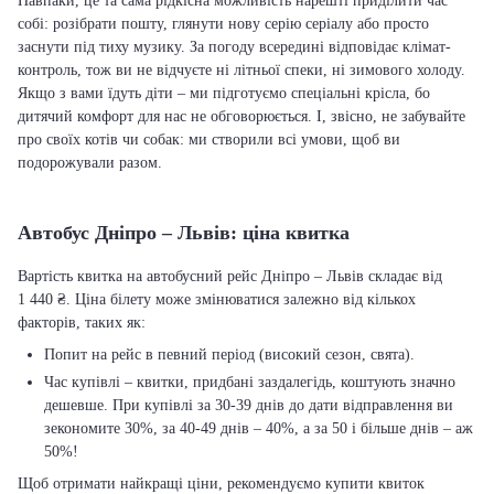
Навпаки, це та сама рідкісна можливість нарешті приділити час
собі: розібрати пошту, глянути нову серію серіалу або просто
заснути під тиху музику. За погоду всередині відповідає клімат-
контроль, тож ви не відчуєте ні літньої спеки, ні зимового холоду.
Якщо з вами їдуть діти – ми підготуємо спеціальні крісла, бо
дитячий комфорт для нас не обговорюється. І, звісно, не забувайте
про своїх котів чи собак: ми створили всі умови, щоб ви
подорожували разом.
Автобус Дніпро – Львів: ціна квитка
Вартість квитка на автобусний рейс Дніпро – Львів складає від
1 440 ₴. Ціна білету може змінюватися залежно від кількох
факторів, таких як:
Попит на рейс в певний період (високий сезон, свята).
Час купівлі – квитки, придбані заздалегідь, коштують значно
дешевше. При купівлі за 30-39 днів до дати відправлення ви
зекономите 30%, за 40-49 днів – 40%, а за 50 і більше днів – аж
50%!
Щоб отримати найкращі ціни, рекомендуємо купити квиток