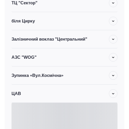
ТЦ "Сектор"
біля Цирку
Залізничний воклаз "Центральний"
АЗС "WOG"
Зупинка «Вул.Космічна»
ЦАВ