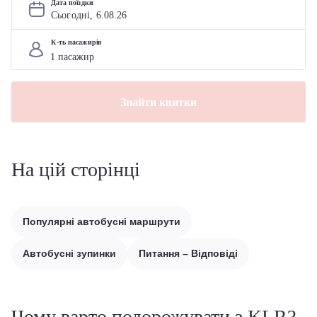
Дата поїздки
Сьогодні, 
6
.
08
.
26
К-ть пасажирів
Знайти квитки
На цій сторінці
Популярні автобусні маршрути
Автобусні зупинки
Питання – Відповіді
Чому варто подорожувати з KLR?