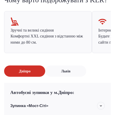
Зручні та великі сидіння
Інтернет в
Комфортні XXL сидіння з відстанню між
Будьте на
ними до 80 см.
сайти про
Дніпро
Львів
Автобусні зупинки у м.Дніпро:
Зупинка «Мост-Сіті»