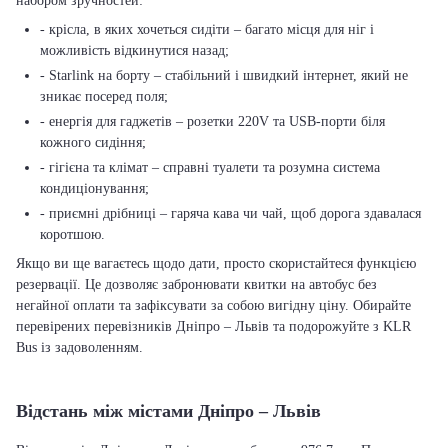
набором зручностей:
- крісла, в яких хочеться сидіти – багато місця для ніг і
можливість відкинутися назад;
- Starlink на борту – стабільний і швидкий інтернет, який не
зникає посеред поля;
- енергія для гаджетів – розетки 220V та USB-порти біля
кожного сидіння;
- гігієна та клімат – справні туалети та розумна система
кондиціонування;
- приємні дрібниці – гаряча кава чи чай, щоб дорога здавалася
коротшою.
Якщо ви ще вагаєтесь щодо дати, просто скористайтеся функцією
резервації. Це дозволяє забронювати квитки на автобус без
негайної оплати та зафіксувати за собою вигідну ціну. Обирайте
перевірених перевізників Дніпро – Львів та подорожуйте з KLR
Bus із задоволенням.
Відстань між містами Дніпро – Львів