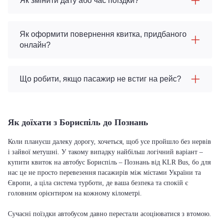
Як змінити дату або час поїздки?
Як оформити повернення квитка, придбаного
онлайн?
Що робити, якщо пасажир не встиг на рейс?
Як доїхати з Бориспіль до Познань
Коли плануєш далеку дорогу, хочеться, щоб усе пройшло без нервів
і зайвої метушні. У такому випадку найбільш логічний варіант –
купити квиток на автобус Бориспіль – Познань від KLR Bus, бо для
нас це не просто перевезення пасажирів між містами України та
Європи, а ціла система турботи, де ваша безпека та спокій є
головним орієнтиром на кожному кілометрі.
Сучасні поїздки автобусом давно перестали асоціюватися з втомою.