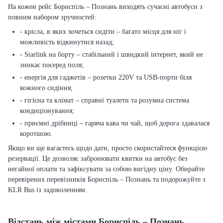
На кожен рейс Бориспіль – Познань виходять сучасні автобуси з
повним набором зручностей:
- крісла, в яких хочеться сидіти – багато місця для ніг і
можливість відкинутися назад;
- Starlink на борту – стабільний і швидкий інтернет, який не
зникає посеред поля;
- енергія для гаджетів – розетки 220V та USB-порти біля
кожного сидіння;
- гігієна та клімат – справні туалети та розумна система
кондиціонування;
- приємні дрібниці – гаряча кава чи чай, щоб дорога здавалася
коротшою.
Якщо ви ще вагаєтесь щодо дати, просто скористайтеся функцією
резервації. Це дозволяє забронювати квитки на автобус без
негайної оплати та зафіксувати за собою вигідну ціну. Обирайте
перевірених перевізників Бориспіль – Познань та подорожуйте з
KLR Bus із задоволенням.
Відстань між містами Бориспіль – Познань