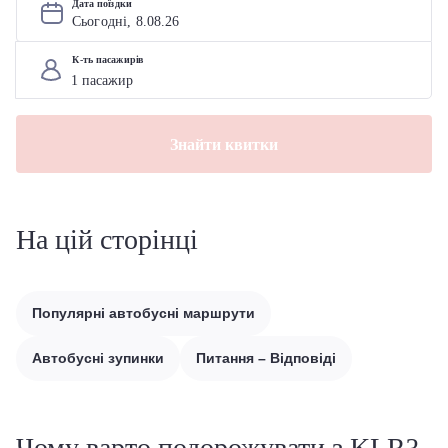
Дата поїздки
Сьогодні, 
8
.
08
.
26
К-ть пасажирів
Знайти квитки
На цій сторінці
Популярні автобусні маршрути
Автобусні зупинки
Питання – Відповіді
Чому варто подорожувати з KLR?