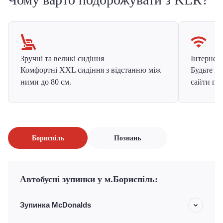
Зручні та великі сидіння
Інтернет в
Комфортні XXL сидіння з відстанню між
Будьте на
ними до 80 см.
сайти про
Бориспіль
Познань
Автобусні зупинки у м.Бориспіль:
Зупинка McDonalds