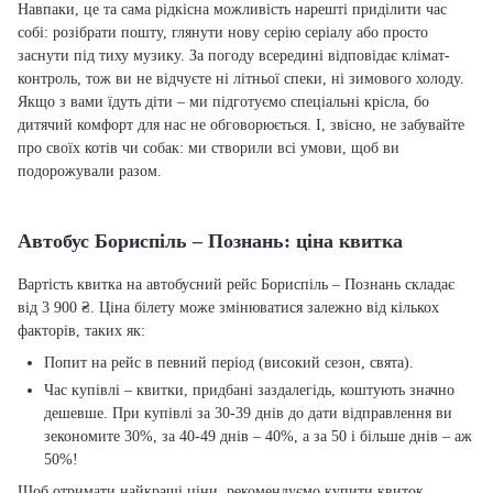
Навпаки, це та сама рідкісна можливість нарешті приділити час
собі: розібрати пошту, глянути нову серію серіалу або просто
заснути під тиху музику. За погоду всередині відповідає клімат-
контроль, тож ви не відчуєте ні літньої спеки, ні зимового холоду.
Якщо з вами їдуть діти – ми підготуємо спеціальні крісла, бо
дитячий комфорт для нас не обговорюється. І, звісно, не забувайте
про своїх котів чи собак: ми створили всі умови, щоб ви
подорожували разом.
Автобус Бориспіль – Познань: ціна квитка
Вартість квитка на автобусний рейс Бориспіль – Познань складає
від 3 900 ₴. Ціна білету може змінюватися залежно від кількох
факторів, таких як:
Попит на рейс в певний період (високий сезон, свята).
Час купівлі – квитки, придбані заздалегідь, коштують значно
дешевше. При купівлі за 30-39 днів до дати відправлення ви
зекономите 30%, за 40-49 днів – 40%, а за 50 і більше днів – аж
50%!
Щоб отримати найкращі ціни, рекомендуємо купити квиток