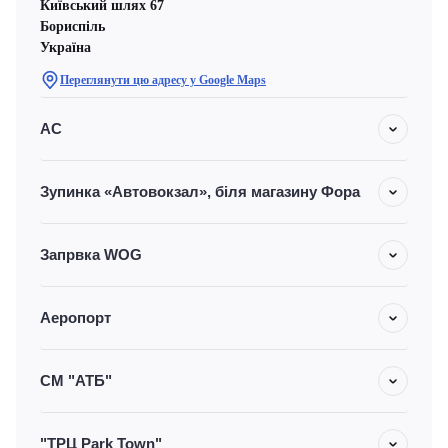
Київський шлях 67
Бориспіль
Україна
Переглянути цю адресу у Google Maps
АС
Зупинка «Автовокзал», біля магазину Фора
Запрвка WOG
Аеропорт
СМ "АТБ"
"ТРЦ Park Town"