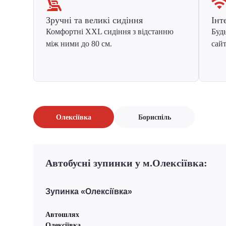
Зручні та великі сидіння
Інт
Комфортні XXL сидіння з відстанню
Будь
між ними до 80 см.
сайт
Олексіївка
Бориспіль
Автобусні зупинки у м.Олексіївка:
Зупинка «Олексіївка»
Автошлях
Олексіївка