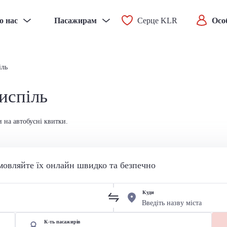
о нас
Пасажирам
Серце KLR
Осо
іль
испіль
и на автобусні квитки.
мовляйте їх онлайн швидко та безпечно
Куди
К-ть пасажирів