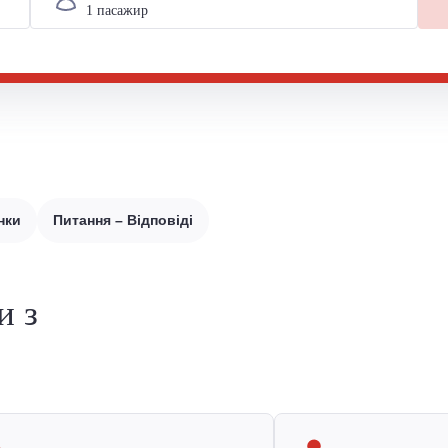
нки
Питання – Відповіді
и з