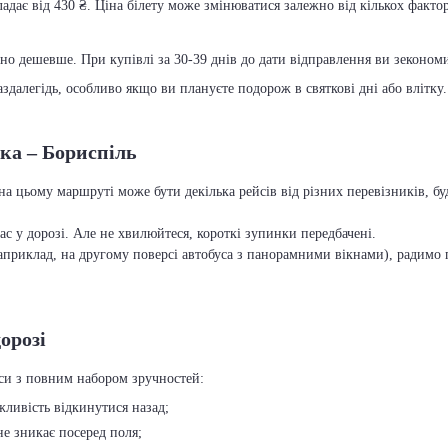
адає від 430 ₴. Ціна білету може змінюватися залежно від кількох фактор
чно дешевше. При купівлі за 30-39 днів до дати відправлення ви зекономит
далегідь, особливо якщо ви плануєте подорож в святкові дні або влітку.
вка – Бориспіль
 на цьому маршруті може бути декілька рейсів від різних перевізників, 
с у дорозі. Але не хвилюйтеся, короткі зупинки передбачені.
приклад, на другому поверсі автобуса з панорамними вікнами), радимо п
орозі
уси з повним набором зручностей:
ожливість відкинутися назад;
 не зникає посеред поля;