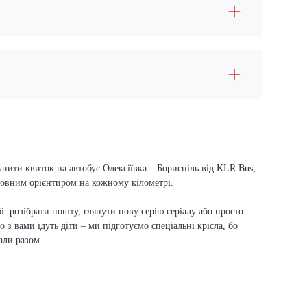
упити квиток на автобус Олексіївка – Бориспіль від KLR Bus,
оловним орієнтиром на кожному кілометрі.
і: розібрати пошту, глянути нову серію серіалу або просто
о з вами їдуть діти – ми підготуємо спеціальні крісла, бо
али разом.