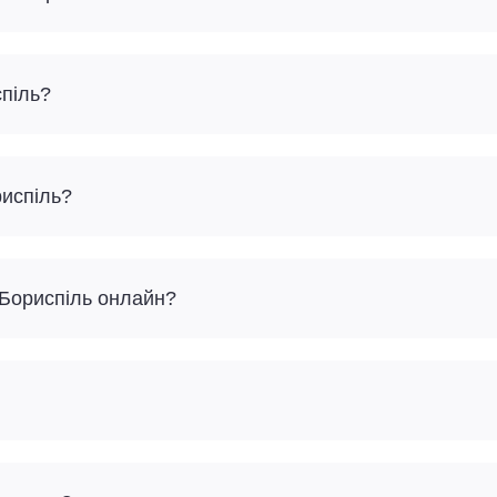
спіль?
риспіль?
– Бориспіль онлайн?