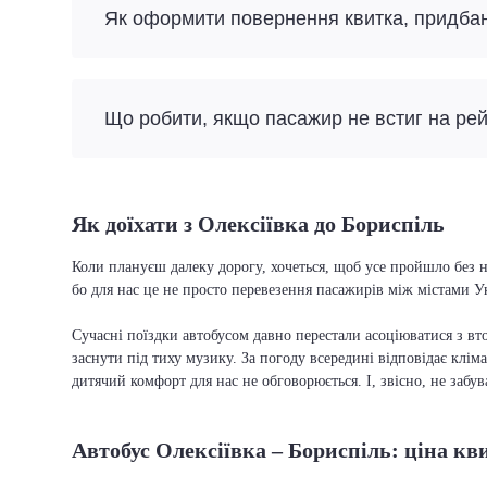
Як оформити повернення квитка, придба
Що робити, якщо пасажир не встиг на ре
Як доїхати з Олексіївка до Бориспіль
Коли плануєш далеку дорогу, хочеться, щоб усе пройшло без н
бо для нас це не просто перевезення пасажирів між містами У
Сучасні поїздки автобусом давно перестали асоціюватися з вто
заснути під тиху музику. За погоду всередині відповідає кліма
дитячий комфорт для нас не обговорюється. І, звісно, не забу
Автобус Олексіївка – Бориспіль: ціна кв