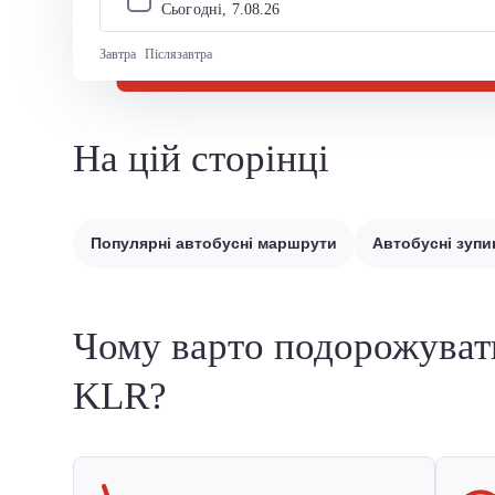
Сьогодні, 
7
.
08
.
26
Завтра
Післязавтра
На цій сторінці
Популярні автобусні маршрути
Автобусні зупи
Чому варто подорожуват
KLR?