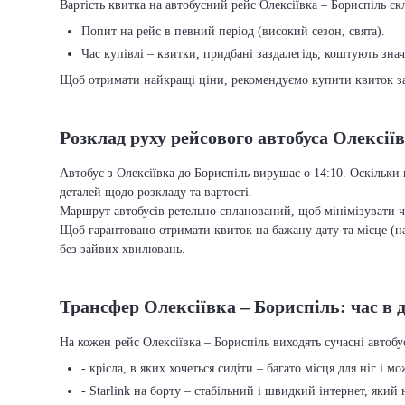
Вартість квитка на автобусний рейс Олексіївка – Бориспіль скл
Попит на рейс в певний період (високий сезон, свята).
Час купівлі – квитки, придбані заздалегідь, коштують зна
Щоб отримати найкращі ціни, рекомендуємо купити квиток заз
Розклад руху рейсового автобуса Олексії
Автобус з Олексіївка до Бориспіль вирушає о 14:10. Оскільки
деталей щодо розкладу та вартості.
Маршрут автобусів ретельно спланований, щоб мінімізувати ча
Щоб гарантовано отримати квиток на бажану дату та місце (на
без зайвих хвилювань.
Трансфер Олексіївка – Бориспіль: час в д
На кожен рейс Олексіївка – Бориспіль виходять сучасні автоб
- крісла, в яких хочеться сидіти – багато місця для ніг і м
- Starlink на борту – стабільний і швидкий інтернет, який