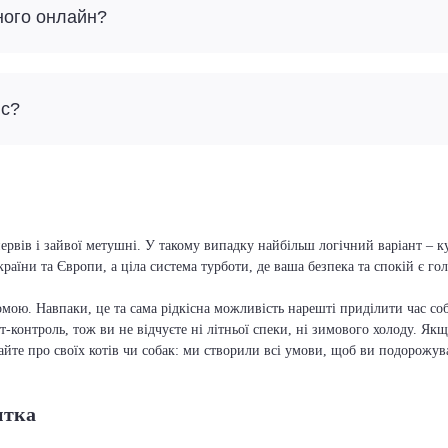
ного онлайн?
йс?
ервів і зайвої метушні. У такому випадку найбільш логічний варіант – к
країни та Європи, а ціла система турботи, де ваша безпека та спокій є г
мою. Навпаки, це та сама рідкісна можливість нарешті приділити час соб
т-контроль, тож ви не відчуєте ні літньої спеки, ні зимового холоду. Якщ
вайте про своїх котів чи собак: ми створили всі умови, щоб ви подорожув
итка