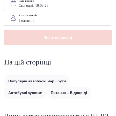
Дата поїздки
Сьогодні, 
10
.
08
.
26
К-ть пасажирів
Знайти квитки
На цій сторінці
Популярні автобусні маршрути
Автобусні зупинки
Питання – Відповіді
Чому варто подорожувати з KLR?