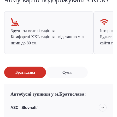
Зручні та великі сидіння
Інтернет в
Комфортні XXL сидіння з відстанню між
Будьте на
ними до 80 см.
сайти про
Братислава
Суми
Автобусні зупинки у м.Братислава:
АЗС "Slovnaft"