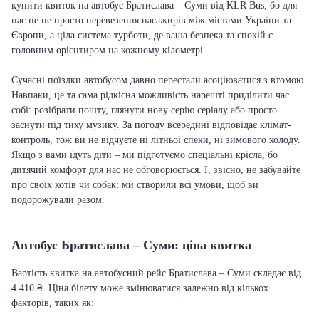
купити квиток на автобус Братислава – Суми від KLR Bus, бо для
нас це не просто перевезення пасажирів між містами України та
Європи, а ціла система турботи, де ваша безпека та спокій є
головним орієнтиром на кожному кілометрі.
Сучасні поїздки автобусом давно перестали асоціюватися з втомою.
Навпаки, це та сама рідкісна можливість нарешті приділити час
собі: розібрати пошту, глянути нову серію серіалу або просто
заснути під тиху музику. За погоду всередині відповідає клімат-
контроль, тож ви не відчуєте ні літньої спеки, ні зимового холоду.
Якщо з вами їдуть діти – ми підготуємо спеціальні крісла, бо
дитячий комфорт для нас не обговорюється. І, звісно, не забувайте
про своїх котів чи собак: ми створили всі умови, щоб ви
подорожували разом.
Автобус Братислава – Суми: ціна квитка
Вартість квитка на автобусний рейс Братислава – Суми складає від
4 410 ₴. Ціна білету може змінюватися залежно від кількох
факторів, таких як: