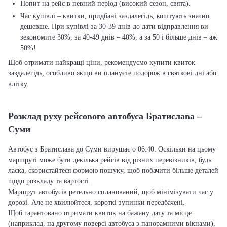
Попит на рейс в певний період (високий сезон, свята).
Час купівлі – квитки, придбані заздалегідь, коштують значно
дешевше. При купівлі за 30-39 днів до дати відправлення ви
зекономите 30%, за 40-49 днів – 40%, а за 50 і більше днів – аж
50%!
Щоб отримати найкращі ціни, рекомендуємо купити квиток
заздалегідь, особливо якщо ви плануєте подорож в святкові дні або
влітку.
Розклад руху рейсового автобуса Братислава –
Суми
Автобус з Братислава до Суми вирушає о 06:40. Оскільки на цьому
маршруті може бути декілька рейсів від різних перевізників, будь
ласка, скористайтеся формою пошуку, щоб побачити більше деталей
щодо розкладу та вартості.
Маршрут автобусів ретельно спланований, щоб мінімізувати час у
дорозі. Але не хвилюйтеся, короткі зупинки передбачені.
Щоб гарантовано отримати квиток на бажану дату та місце
(наприклад, на другому поверсі автобуса з панорамними вікнами),