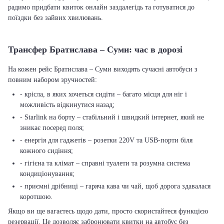
радимо придбати квиток онлайн заздалегідь та готуватися до
поїздки без зайвих хвилювань.
Трансфер Братислава – Суми: час в дорозі
На кожен рейс Братислава – Суми виходять сучасні автобуси з
повним набором зручностей:
- крісла, в яких хочеться сидіти – багато місця для ніг і
можливість відкинутися назад;
- Starlink на борту – стабільний і швидкий інтернет, який не
зникає посеред поля;
- енергія для гаджетів – розетки 220V та USB-порти біля
кожного сидіння;
- гігієна та клімат – справні туалети та розумна система
кондиціонування;
- приємні дрібниці – гаряча кава чи чай, щоб дорога здавалася
коротшою.
Якщо ви ще вагаєтесь щодо дати, просто скористайтеся функцією
резервації. Це дозволяє забронювати квитки на автобус без