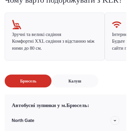
Зручні та великі сидіння
Інтернет в
Комфортні XXL сидіння з відстанню між
Будьте на
ними до 80 см.
сайти про
Брюсель
Калуш
Автобусні зупинки у м.Брюсель:
North Gate