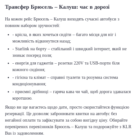
Трансфер Брюсель – Калуш: час в дорозі
На кожен рейс Брюсель – Калуш виходять сучасні автобуси з
повним набором зручностей:
- крісла, в яких хочеться сидіти – багато місця для ніг і
можливість відкинутися назад;
- Starlink на борту – стабільний і швидкий інтернет, який не
зникає посеред поля;
- енергія для гаджетів – розетки 220V та USB-порти біля
кожного сидіння;
- гігієна та клімат – справні туалети та розумна система
кондиціонування;
- приємні дрібниці – гаряча кава чи чай, щоб дорога здавалася
коротшою.
Якщо ви ще вагаєтесь щодо дати, просто скористайтеся функцією
резервації. Це дозволяє забронювати квитки на автобус без
негайної оплати та зафіксувати за собою вигідну ціну. Обирайте
перевірених перевізників Брюсель – Калуш та подорожуйте з KLR
Bus із задоволенням.