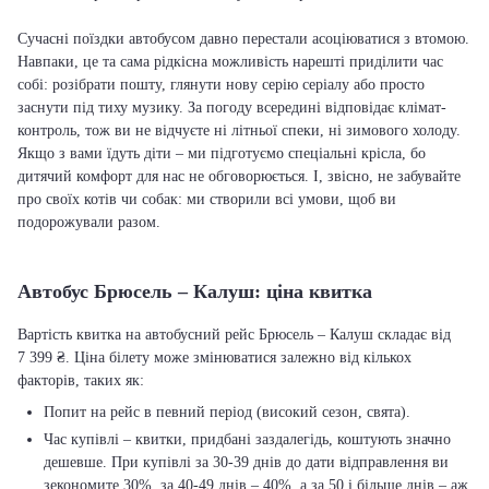
Сучасні поїздки автобусом давно перестали асоціюватися з втомою.
Навпаки, це та сама рідкісна можливість нарешті приділити час
собі: розібрати пошту, глянути нову серію серіалу або просто
заснути під тиху музику. За погоду всередині відповідає клімат-
контроль, тож ви не відчуєте ні літньої спеки, ні зимового холоду.
Якщо з вами їдуть діти – ми підготуємо спеціальні крісла, бо
дитячий комфорт для нас не обговорюється. І, звісно, не забувайте
про своїх котів чи собак: ми створили всі умови, щоб ви
подорожували разом.
Автобус Брюсель – Калуш: ціна квитка
Вартість квитка на автобусний рейс Брюсель – Калуш складає від
7 399 ₴. Ціна білету може змінюватися залежно від кількох
факторів, таких як:
Попит на рейс в певний період (високий сезон, свята).
Час купівлі – квитки, придбані заздалегідь, коштують значно
дешевше. При купівлі за 30-39 днів до дати відправлення ви
зекономите 30%, за 40-49 днів – 40%, а за 50 і більше днів – аж