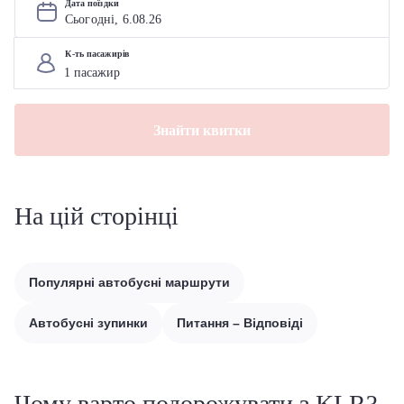
Дата поїздки
Сьогодні, 
6
.
08
.
26
К-ть пасажирів
Знайти квитки
На цій сторінці
Популярні автобусні маршрути
Автобусні зупинки
Питання – Відповіді
Чому варто подорожувати з KLR?