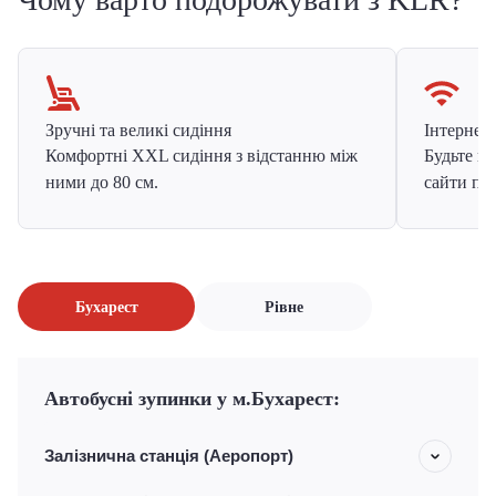
Зручні та великі сидіння
Інтернет в
Комфортні XXL сидіння з відстанню між
Будьте на
ними до 80 см.
сайти про
Бухарест
Рівне
Автобусні зупинки у м.Бухарест:
Залізнична станція (Аеропорт)