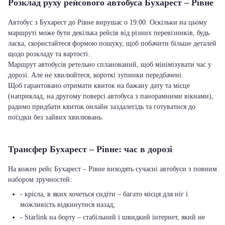
Розклад руху рейсового автобуса Бухарест – Рівне
Автобус з Бухарест до Рівне вирушає о 19:00. Оскільки на цьому
маршруті може бути декілька рейсів від різних перевізників, будь
ласка, скористайтеся формою пошуку, щоб побачити більше деталей
щодо розкладу та вартості.
Маршрут автобусів ретельно спланований, щоб мінімізувати час у
дорозі. Але не хвилюйтеся, короткі зупинки передбачені.
Щоб гарантовано отримати квиток на бажану дату та місце
(наприклад, на другому поверсі автобуса з панорамними вікнами),
радимо придбати квиток онлайн заздалегідь та готуватися до
поїздки без зайвих хвилювань.
Трансфер Бухарест – Рівне: час в дорозі
На кожен рейс Бухарест – Рівне виходять сучасні автобуси з повним
набором зручностей:
- крісла, в яких хочеться сидіти – багато місця для ніг і
можливість відкинутися назад;
- Starlink на борту – стабільний і швидкий інтернет, який не