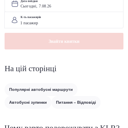
Дата поїздки
Сьогодні, 
7
.
08
.
26
К-ть пасажирів
Знайти квитки
На цій сторінці
Популярні автобусні маршрути
Автобусні зупинки
Питання – Відповіді
Чому варто подорожувати з KLR?