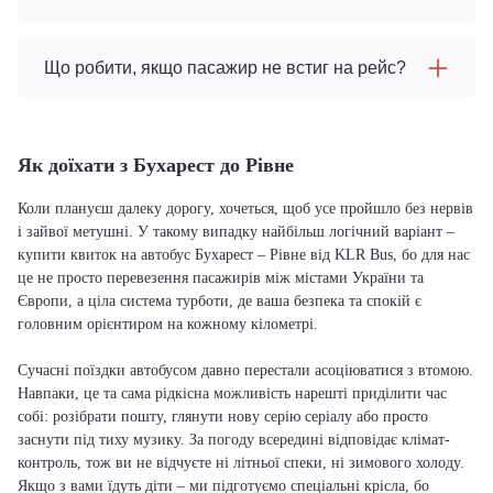
Що робити, якщо пасажир не встиг на рейс?
Як доїхати з Бухарест до Рівне
Коли плануєш далеку дорогу, хочеться, щоб усе пройшло без нервів
і зайвої метушні. У такому випадку найбільш логічний варіант –
купити квиток на автобус Бухарест – Рівне від KLR Bus, бо для нас
це не просто перевезення пасажирів між містами України та
Європи, а ціла система турботи, де ваша безпека та спокій є
головним орієнтиром на кожному кілометрі.
Сучасні поїздки автобусом давно перестали асоціюватися з втомою.
Навпаки, це та сама рідкісна можливість нарешті приділити час
собі: розібрати пошту, глянути нову серію серіалу або просто
заснути під тиху музику. За погоду всередині відповідає клімат-
контроль, тож ви не відчуєте ні літньої спеки, ні зимового холоду.
Якщо з вами їдуть діти – ми підготуємо спеціальні крісла, бо