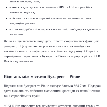
зникає посеред поля;
- енергія для гаджетів – розетки 220V та USB-порти біля
кожного сидіння;
- гігієна та клімат – справні туалети та розумна система
кондиціонування;
- приємні дрібниці – гаряча кава чи чай, щоб дорога здавалася
коротшою.
Якщо ви ще вагаєтесь щодо дати, просто скористайтеся функцією
резервації. Це дозволяє забронювати квитки на автобус без
негайної оплати та зафіксувати за собою вигідну ціну. Обирайте
перевірених перевізників Бухарест – Рівне та подорожуйте з KLR
Bus із задоволенням.
Відстань між містами Бухарест – Рівне
Відстань між Бухарест та Рівне складає близько 864.7 км. Подорож
дасть можливість побачити мальовничі краєвиди як нашої неньки,
так і європейських країн.
✅ KLR Bus пропонує вам комфортні автобуси, зручний графік та