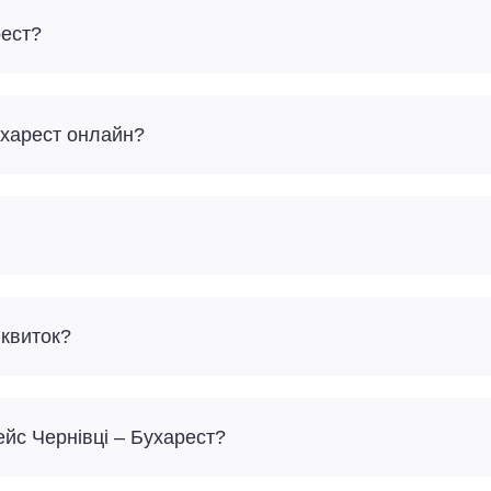
рест?
ухарест онлайн?
 квиток?
ейс Чернівці – Бухарест?