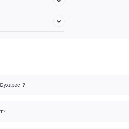
 Бухарест?
ст?