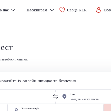
о нас
Пасажирам
Серце KLR
Осо
рест
а автобусні квитки.
мовляйте їх онлайн швидко та безпечно
Куди
К-ть пасажирів