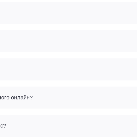
ного онлайн?
йс?