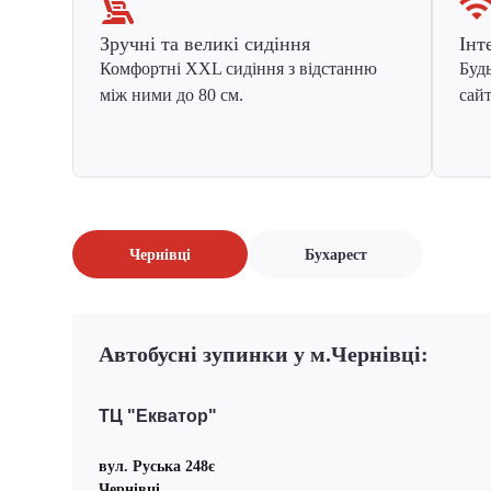
Зручні та великі сидіння
Інт
Комфортні XXL сидіння з відстанню
Будь
між ними до 80 см.
сайт
Чернівці
Бухарест
Автобусні зупинки у м.Чернівці:
ТЦ "Екватор"
вул. Руська 248є
Чернівці