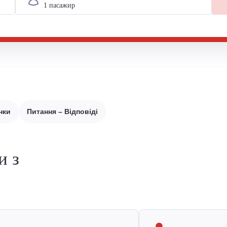
нки
Питання – Відповіді
и з