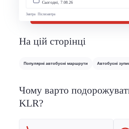
Сьогодні, 
7
.
08
.
26
Завтра
Післязавтра
На цій сторінці
Популярні автобусні маршрути
Автобусні зупи
Чому варто подорожуват
KLR?