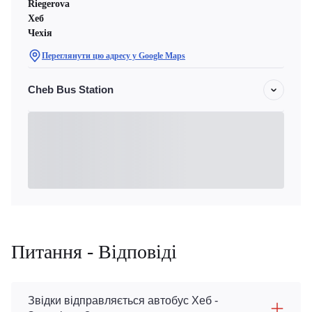
Riegerova
Хеб
Чехiя
Переглянути цю адресу у Google Maps
Cheb Bus Station
Питання - Відповіді
Звідки відправляється автобус Хеб -