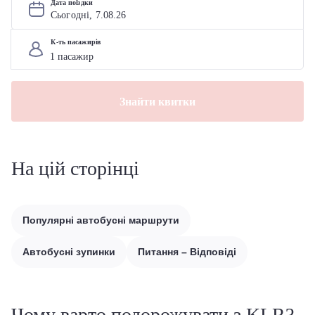
Дата поїздки
Сьогодні, 
7
.
08
.
26
К-ть пасажирів
Знайти квитки
На цій сторінці
Популярні автобусні маршрути
Автобусні зупинки
Питання – Відповіді
Чому варто подорожувати з KLR?