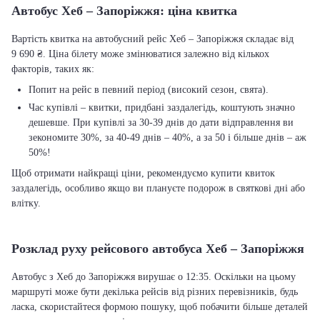
Автобус Хеб – Запоріжжя: ціна квитка
Вартість квитка на автобусний рейс Хеб – Запоріжжя складає від
9 690 ₴. Ціна білету може змінюватися залежно від кількох
факторів, таких як:
Попит на рейс в певний період (високий сезон, свята).
Час купівлі – квитки, придбані заздалегідь, коштують значно
дешевше. При купівлі за 30-39 днів до дати відправлення ви
зекономите 30%, за 40-49 днів – 40%, а за 50 і більше днів – аж
50%!
Щоб отримати найкращі ціни, рекомендуємо купити квиток
заздалегідь, особливо якщо ви плануєте подорож в святкові дні або
влітку.
Розклад руху рейсового автобуса Хеб – Запоріжжя
Автобус з Хеб до Запоріжжя вирушає о 12:35. Оскільки на цьому
маршруті може бути декілька рейсів від різних перевізників, будь
ласка, скористайтеся формою пошуку, щоб побачити більше деталей