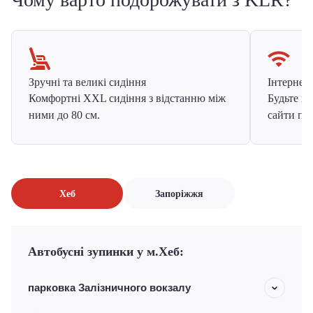
Зручні та великі сидіння
Інтернет в
Комфортні XXL сидіння з відстанню між
Будьте на
ними до 80 см.
сайти про
Хеб
Запоріжжя
Автобусні зупинки у м.Хеб:
парковка Залізничного вокзалу