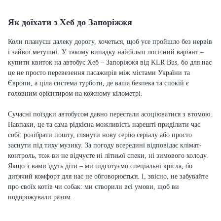
Як доїхати з Хеб до Запоріжжя
Коли плануєш далеку дорогу, хочеться, щоб усе пройшло без нервів
і зайвої метушні. У такому випадку найбільш логічний варіант –
купити квиток на автобус Хеб – Запоріжжя від KLR Bus, бо для нас
це не просто перевезення пасажирів між містами України та
Європи, а ціла система турботи, де ваша безпека та спокій є
головним орієнтиром на кожному кілометрі.
Сучасні поїздки автобусом давно перестали асоціюватися з втомою.
Навпаки, це та сама рідкісна можливість нарешті приділити час
собі: розібрати пошту, глянути нову серію серіалу або просто
заснути під тиху музику. За погоду всередині відповідає клімат-
контроль, тож ви не відчуєте ні літньої спеки, ні зимового холоду.
Якщо з вами їдуть діти – ми підготуємо спеціальні крісла, бо
дитячий комфорт для нас не обговорюється. І, звісно, не забувайте
про своїх котів чи собак: ми створили всі умови, щоб ви
подорожували разом.