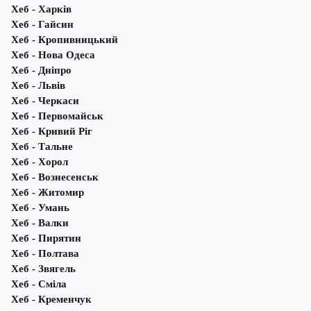
Хеб - Харків
Хеб - Гайсин
Хеб - Кропивницький
Хеб - Нова Одеса
Хеб - Дніпро
Хеб - Львів
Хеб - Черкаси
Хеб - Первомайськ
Хеб - Кривий Ріг
Хеб - Тальне
Хеб - Хорол
Хеб - Вознесенськ
Хеб - Житомир
Хеб - Умань
Хеб - Валки
Хеб - Пирятин
Хеб - Полтава
Хеб - Звягель
Хеб - Сміла
Хеб - Кременчук