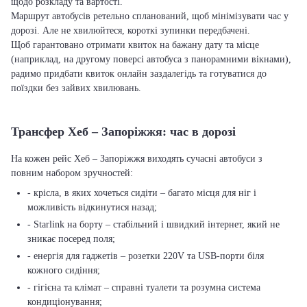
щодо розкладу та вартості.
Маршрут автобусів ретельно спланований, щоб мінімізувати час у
дорозі. Але не хвилюйтеся, короткі зупинки передбачені.
Щоб гарантовано отримати квиток на бажану дату та місце
(наприклад, на другому поверсі автобуса з панорамними вікнами),
радимо придбати квиток онлайн заздалегідь та готуватися до
поїздки без зайвих хвилювань.
Трансфер Хеб – Запоріжжя: час в дорозі
На кожен рейс Хеб – Запоріжжя виходять сучасні автобуси з
повним набором зручностей:
- крісла, в яких хочеться сидіти – багато місця для ніг і
можливість відкинутися назад;
- Starlink на борту – стабільний і швидкий інтернет, який не
зникає посеред поля;
- енергія для гаджетів – розетки 220V та USB-порти біля
кожного сидіння;
- гігієна та клімат – справні туалети та розумна система
кондиціонування;