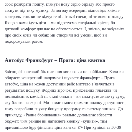
собі: розібрати пошту, глянути нову серію серіалу або просто
заснути під тиху музику. За погоду всередині відповідає клімат-
контроль, тож ви не відчуєте ні літньої спеки, ні зимового холоду.
Якщо з вами їдуть діти – ми підготуємо спеціальні крісла, бо
дитячий комфорт для нас не обговорюється. І, звісно, не забувайте
про своїх котів чи собак: ми створили всі умови, щоб ви
подорожували разом.
Автобус Франкфурт – Прага: ціна квитка
Звісно, фінансовий бік питання хвилює чи не найбільше. Коли ви
обираєте конкретний напрямок і шукаєте Франкфурт – Прага
автобус, ціна на кожен доступний рейс миттєво з’являється в
результатах пошуку. Жодних зірочок, прихованих платежів чи
несподіваних комісій на етапі оплати – ви сплачуєте лише ту суму,
яку бачите на екрані. Ми намагаємося тримати планку доступності,
тому розробили гнучку бонусну програму та систему знижок. До
прикладу, «Раннє бронювання» реально допомагає зберегти
бюджет: чим раніше ви натиснете кнопку «купити», тим
приємнішою буде фінальна ціна квитка. 👉 При купівлі за 30-39