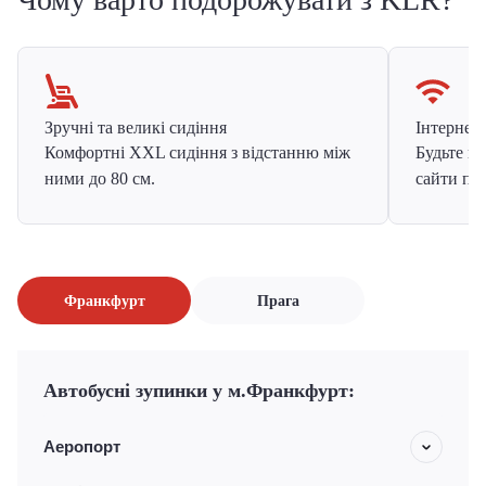
Зручні та великі сидіння
Інтернет в
Комфортні XXL сидіння з відстанню між
Будьте на
ними до 80 см.
сайти про
Франкфурт
Прага
Автобусні зупинки у м.Франкфурт:
Аеропорт