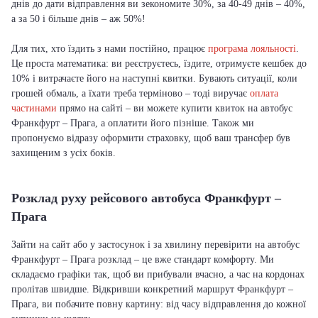
днів до дати відправлення ви зекономите 30%, за 40-49 днів – 40%,
а за 50 і більше днів – аж 50%!
Для тих, хто їздить з нами постійно, працює
програма лояльності
.
Це проста математика: ви реєструєтесь, їздите, отримуєте кешбек до
10% і витрачаєте його на наступні квитки. Бувають ситуації, коли
грошей обмаль, а їхати треба терміново – тоді виручає
оплата
частинами
прямо на сайті – ви можете купити квиток на автобус
Франкфурт – Прага, а оплатити його пізніше. Також ми
пропонуємо відразу оформити страховку, щоб ваш трансфер був
захищеним з усіх боків.
Розклад руху рейсового автобуса Франкфурт –
Прага
Зайти на сайт або у застосунок і за хвилину перевірити на автобус
Франкфурт – Прага розклад – це вже стандарт комфорту. Ми
складаємо графіки так, щоб ви прибували вчасно, а час на кордонах
пролітав швидше. Відкривши конкретний маршрут Франкфурт –
Прага, ви побачите повну картину: від часу відправлення до кожної