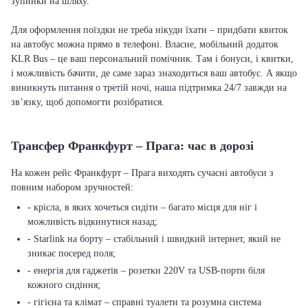
зупинки на шляху.
Для оформлення поїздки не треба нікуди їхати – придбати квиток
на автобус можна прямо в телефоні. Власне, мобільний додаток
KLR Bus – це ваш персональний помічник. Там і бонуси, і квитки,
і можливість бачити, де саме зараз знаходиться ваш автобус. А якщо
виникнуть питання о третій ночі, наша підтримка 24/7 завжди на
зв’язку, щоб допомогти розібратися.
Трансфер Франкфурт – Прага: час в дорозі
На кожен рейс Франкфурт – Прага виходять сучасні автобуси з
повним набором зручностей:
- крісла, в яких хочеться сидіти – багато місця для ніг і
можливість відкинутися назад;
- Starlink на борту – стабільний і швидкий інтернет, який не
зникає посеред поля;
- енергія для гаджетів – розетки 220V та USB-порти біля
кожного сидіння;
- гігієна та клімат – справні туалети та розумна система