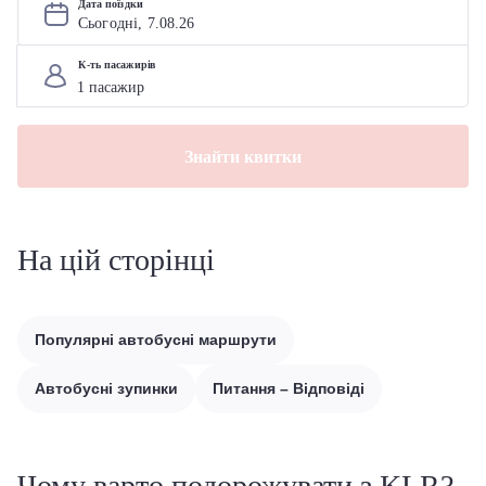
Дата поїздки
Сьогодні, 
7
.
08
.
26
К-ть пасажирів
Знайти квитки
На цій сторінці
Популярні автобусні маршрути
Автобусні зупинки
Питання – Відповіді
Чому варто подорожувати з KLR?