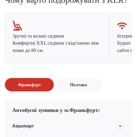
Зручні та великі сидіння
Інтернет в
Комфортні XXL сидіння з відстанню між
Будьте на
ними до 80 см.
сайти про
Франкфурт
Полтава
Автобусні зупинки у м.Франкфурт:
Аеропорт