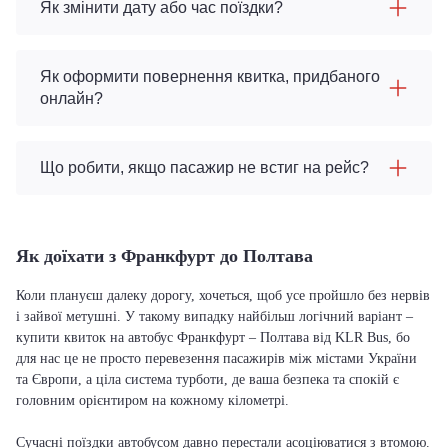
Як змінити дату або час поїздки?
Як оформити повернення квитка, придбаного
онлайн?
Що робити, якщо пасажир не встиг на рейс?
Як доїхати з Франкфурт до Полтава
Коли плануєш далеку дорогу, хочеться, щоб усе пройшло без нервів
і зайвої метушні. У такому випадку найбільш логічний варіант –
купити квиток на автобус Франкфурт – Полтава від KLR Bus, бо
для нас це не просто перевезення пасажирів між містами України
та Європи, а ціла система турботи, де ваша безпека та спокій є
головним орієнтиром на кожному кілометрі.
Сучасні поїздки автобусом давно перестали асоціюватися з втомою.