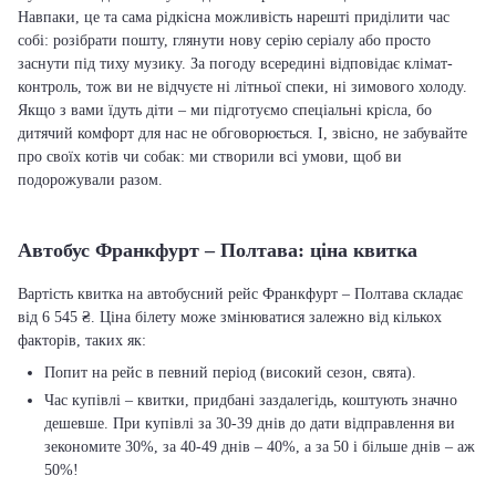
Навпаки, це та сама рідкісна можливість нарешті приділити час
собі: розібрати пошту, глянути нову серію серіалу або просто
заснути під тиху музику. За погоду всередині відповідає клімат-
контроль, тож ви не відчуєте ні літньої спеки, ні зимового холоду.
Якщо з вами їдуть діти – ми підготуємо спеціальні крісла, бо
дитячий комфорт для нас не обговорюється. І, звісно, не забувайте
про своїх котів чи собак: ми створили всі умови, щоб ви
подорожували разом.
Автобус Франкфурт – Полтава: ціна квитка
Вартість квитка на автобусний рейс Франкфурт – Полтава складає
від 6 545 ₴. Ціна білету може змінюватися залежно від кількох
факторів, таких як:
Попит на рейс в певний період (високий сезон, свята).
Час купівлі – квитки, придбані заздалегідь, коштують значно
дешевше. При купівлі за 30-39 днів до дати відправлення ви
зекономите 30%, за 40-49 днів – 40%, а за 50 і більше днів – аж
50%!