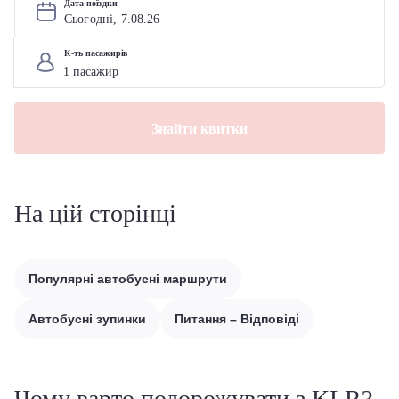
Дата поїздки
Сьогодні, 
7
.
08
.
26
К-ть пасажирів
Знайти квитки
На цій сторінці
Популярні автобусні маршрути
Автобусні зупинки
Питання – Відповіді
Чому варто подорожувати з KLR?