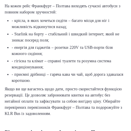
На кожен рейс Франкфурт – Полтава виходять сучасні автобуси з
повним набором зручностей:
- крісла, в яких хочеться сидіти – багато місця для ніг і
можливість відкинутися назад;
- Starlink на борту – стабільний і швидкий інтернет, який не
зникає посеред поля;
- енергія для гаджетів – розетки 220V та USB-порти біля
кожного сидіння;
- гігієна та клімат – справні туалети та розумна система
кондиціонування;
- приємні дрібниці – гаряча кава чи чай, щоб дорога здавалася
коротшою.
Якщо ви ще вагаєтесь щодо дати, просто скористайтеся функцією
резервації. Це дозволяє забронювати квитки на автобус без
негайної оплати та зафіксувати за собою вигідну ціну. Обирайте
перевірених перевізників Франкфурт – Полтава та подорожуйте з
KLR Bus із задоволенням.