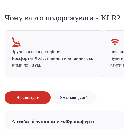
Чому варто подорожувати з KLR?
Зручні та великі сидіння
Інтернет в
Комфортні XXL сидіння з відстанню між
Будьте на
ними до 80 см.
сайти про
Франкфурт
Хмельницький
Автобусні зупинки у м.Франкфурт: