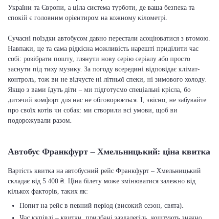
України та Європи, а ціла система турботи, де ваша безпека та
спокій є головним орієнтиром на кожному кілометрі.
Сучасні поїздки автобусом давно перестали асоціюватися з втомою.
Навпаки, це та сама рідкісна можливість нарешті приділити час
собі: розібрати пошту, глянути нову серію серіалу або просто
заснути під тиху музику. За погоду всередині відповідає клімат-
контроль, тож ви не відчуєте ні літньої спеки, ні зимового холоду.
Якщо з вами їдуть діти – ми підготуємо спеціальні крісла, бо
дитячий комфорт для нас не обговорюється. І, звісно, не забувайте
про своїх котів чи собак: ми створили всі умови, щоб ви
подорожували разом.
Автобус Франкфурт – Хмельницький: ціна квитка
Вартість квитка на автобусний рейс Франкфурт – Хмельницький
складає від 5 400 ₴. Ціна білету може змінюватися залежно від
кількох факторів, таких як:
Попит на рейс в певний період (високий сезон, свята).
Час купівлі – квитки, придбані заздалегідь, коштують значно