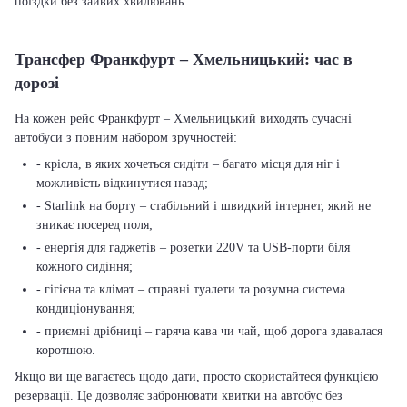
поїздки без зайвих хвилювань.
Трансфер Франкфурт – Хмельницький: час в
дорозі
На кожен рейс Франкфурт – Хмельницький виходять сучасні
автобуси з повним набором зручностей:
- крісла, в яких хочеться сидіти – багато місця для ніг і
можливість відкинутися назад;
- Starlink на борту – стабільний і швидкий інтернет, який не
зникає посеред поля;
- енергія для гаджетів – розетки 220V та USB-порти біля
кожного сидіння;
- гігієна та клімат – справні туалети та розумна система
кондиціонування;
- приємні дрібниці – гаряча кава чи чай, щоб дорога здавалася
коротшою.
Якщо ви ще вагаєтесь щодо дати, просто скористайтеся функцією
резервації. Це дозволяє забронювати квитки на автобус без