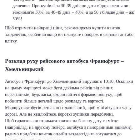
дешевше. При купівлі за 30-39 днів до дати відправлення ви
зекономите 30%, за 40-49 днів – 40%, а за 50 і більше днів – аж
50%!
Щоб отримати найкращі ціни, рекомендуємо купити квиток
заздалегідь, особливо якщо ви плануєте подорож в святкові дні або
влітку.
Розклад руху рейсового автобуса Франкфурт –
Хмельницький
Автобус з Франкфурт до Хмельницький вирушає о 10:10. Оскільки
на цьому маршруті може бути декілька рейсів від різних
перевізників, будь ласка, скористайтеся формою пошуку, щоб
побачити більше деталей щодо розкладу та вартості.
Маршрут автобусів ретельно спланований, щоб мінімізувати час у
дорозі. Але не хвилюйтеся, короткі зупинки передбачені.
Щоб гарантовано отримати квиток на бажану дату та місце
(наприклад, на другому поверсі автобуса з панорамними вікнами),
радимо придбати квиток онлайн заздалегідь та готуватися до