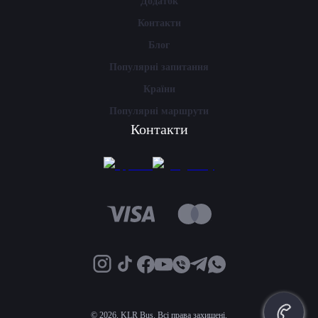
Додаток
Контакти
Блог
Популярні запитання
Країни
Популярні маршрути
Контакти
©
2026, KLR Bus. Всі права захищені.