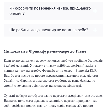
Як оформити повернення квитка, придбаного
онлайн?
Що робити, якщо пасажир не встиг на рейс?
Як доїхати з Франкфурт-на-одере до Рівне
Коли плануєш далеку дорогу, хочеться, щоб усе пройшло без нервів
і зайвої метушні. У такому випадку найбільш логічний варіант –
купити квиток на автобус Франкфурт-на-одере – Рівне від KLR
Bus, бо для нас це не просто перевезення пасажирів між містами
України та Європи, а ціла система турботи, де ваша безпека та
спокій є головним орієнтиром на кожному кілометрі.
Сучасні поїздки автобусом давно перестали асоціюватися з втомою.
Навпаки, це та сама рідкісна можливість нарешті приділити час
собі: розібрати пошту, глянути нову серію серіалу або просто