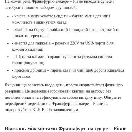
На кожен рейс Франкфурт-на-одере – Рівне виходять сучасні
автобуси з повним набором зручностей:
- крісла, в яких хочеться сидіти – багато місця для ніг і
можливість відкинутися назад;
- Starlink на борту – стабільний і швидкий інтернет, який не
зникає посеред поля;
- енергія для гаджетів – розетки 220V та USB-порти біля
кожного сидіння;
- гігієна та клімат – справні туалети та розумна система
кондиціонування;
- приємні дрібниці – гаряча кава чи чай, щоб дорога здавалася
коротшою.
Якщо ви ще вагаєтесь щодо дати, просто скористайтеся функцією
резервації. Це дозволяє забронювати квитки на автобус без
негайної оплати та зафіксувати за собою вигідну ціну. Обирайте
перевірених перевізників Франкфурт-на-одере – Рівне та
подорожуйте з KLR Bus із задоволенням.
Відстань між містами Франкфурт-на-одере – Рівне