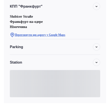
КПП "Франкфурт"
Slubicer Straße
Франкфурт-на-одере
Німеччина
Переглянути цю адресу у Google Maps
Parking
Station