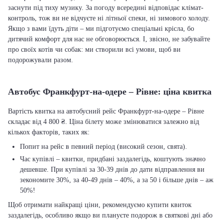
заснути під тиху музику. За погоду всередині відповідає клімат-
контроль, тож ви не відчуєте ні літньої спеки, ні зимового холоду.
Якщо з вами їдуть діти – ми підготуємо спеціальні крісла, бо
дитячий комфорт для нас не обговорюється. І, звісно, не забувайте
про своїх котів чи собак: ми створили всі умови, щоб ви
подорожували разом.
Автобус Франкфурт-на-одере – Рівне: ціна квитка
Вартість квитка на автобусний рейс Франкфурт-на-одере – Рівне
складає від 4 800 ₴. Ціна білету може змінюватися залежно від
кількох факторів, таких як:
Попит на рейс в певний період (високий сезон, свята).
Час купівлі – квитки, придбані заздалегідь, коштують значно
дешевше. При купівлі за 30-39 днів до дати відправлення ви
зекономите 30%, за 40-49 днів – 40%, а за 50 і більше днів – аж
50%!
Щоб отримати найкращі ціни, рекомендуємо купити квиток
заздалегідь, особливо якщо ви плануєте подорож в святкові дні або