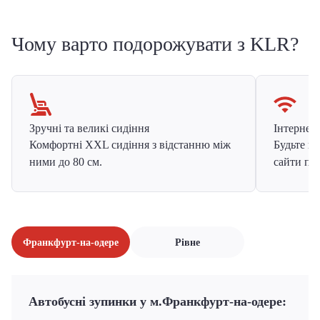
Чому варто подорожувати з KLR?
Зручні та великі сидіння
Інтернет в
Комфортні XXL сидіння з відстанню між
Будьте на
ними до 80 см.
сайти про
Франкфурт-на-одере
Рівне
Автобусні зупинки у м.Франкфурт-на-одере: